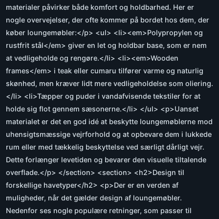
materialer påvirker både komfort og holdbarhed. Her er
nogle overvejelser, der ofte kommer på bordet hos dem, der
køber loungemøbler:</p> <ul> <li><em>Polypropylen og
rustfrit stål</em> giver en let og holdbar base, som er nem
at vedligeholde og rengøre.</li> <li><em>Wooden
frames</em> i teak eller cumaru tilfører varme og naturlig
skønhed, men kræver lidt mere vedligeholdelse som oliering.
</li> <li>Tæpper og puder i vandafvisende tekstiler for at
holde sig flot gennem sæsonerne.</li> </ul> <p>Uanset
materialet er det en god idé at beskytte loungemøblerne mod
uhensigtsmæssige vejrforhold og at opbevare dem i lukkede
rum eller med tækkelig beskyttelse ved særligt dårligt vejr.
Dette forlænger levetiden og bevarer den visuelle tiltalende
overflade.</p> </section> <section> <h2>Design til
forskellige havetyper</h2> <p>Der er en verden af
muligheder, når det gælder design af loungemøbler.
Nedenfor ses nogle populære retninger, som passer til