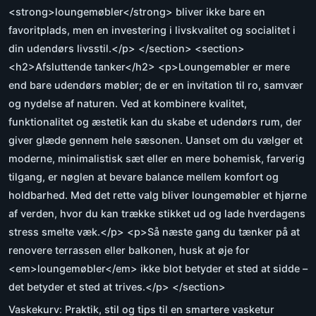
<strong>loungemøbler</strong> bliver ikke bare en
favoritplads, men en investering i livskvalitet og socialitet i
din udendørs livsstil.</p> </section> <section>
<h2>Afsluttende tanker</h2> <p>Loungemøbler er mere
end bare udendørs møbler; de er en invitation til ro, samvær
og nydelse af naturen. Ved at kombinere kvalitet,
funktionalitet og æstetik kan du skabe et udendørs rum, der
giver glæde gennem hele sæsonen. Uanset om du vælger et
moderne, minimalistisk sæt eller en mere bohemisk, farverig
tilgang, er nøglen at bevare balance mellem komfort og
holdbarhed. Med det rette valg bliver loungemøbler et hjørne
af verden, hvor du kan trække stikket ud og lade hverdagens
stress smelte væk.</p> <p>Så næste gang du tænker på at
renovere terrassen eller balkonen, husk at øje for
<em>loungemøbler</em> ikke blot betyder et sted at sidde –
det betyder et sted at trives.</p> </section>
Vaskekurv: Praktik, stil og tips til en smartere vasketur