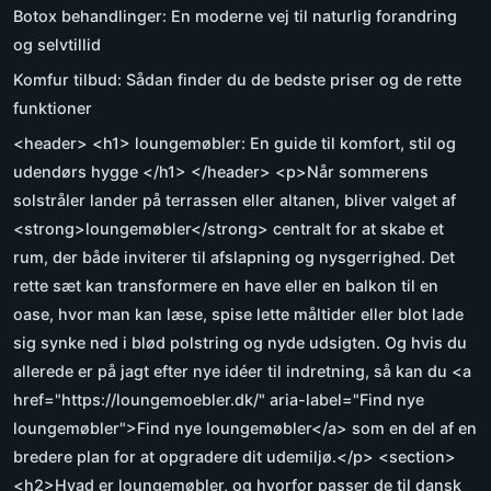
Botox behandlinger: En moderne vej til naturlig forandring
og selvtillid
Komfur tilbud: Sådan finder du de bedste priser og de rette
funktioner
<header> <h1> loungemøbler: En guide til komfort, stil og
udendørs hygge </h1> </header> <p>Når sommerens
solstråler lander på terrassen eller altanen, bliver valget af
<strong>loungemøbler</strong> centralt for at skabe et
rum, der både inviterer til afslapning og nysgerrighed. Det
rette sæt kan transformere en have eller en balkon til en
oase, hvor man kan læse, spise lette måltider eller blot lade
sig synke ned i blød polstring og nyde udsigten. Og hvis du
allerede er på jagt efter nye idéer til indretning, så kan du <a
href="https://loungemoebler.dk/" aria-label="Find nye
loungemøbler">Find nye loungemøbler</a> som en del af en
bredere plan for at opgradere dit udemiljø.</p> <section>
<h2>Hvad er loungemøbler, og hvorfor passer de til dansk