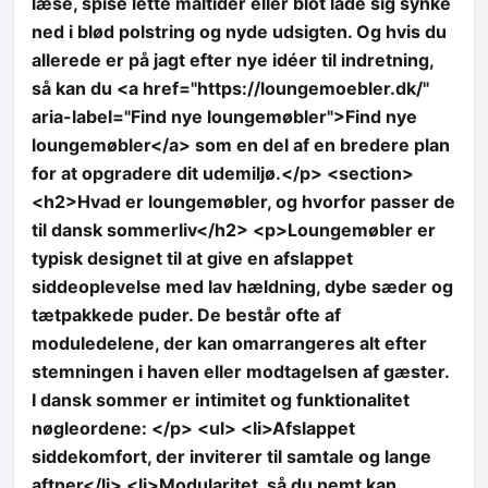
læse, spise lette måltider eller blot lade sig synke
ned i blød polstring og nyde udsigten. Og hvis du
allerede er på jagt efter nye idéer til indretning,
så kan du <a href="https://loungemoebler.dk/"
aria-label="Find nye loungemøbler">Find nye
loungemøbler</a> som en del af en bredere plan
for at opgradere dit udemiljø.</p> <section>
<h2>Hvad er loungemøbler, og hvorfor passer de
til dansk sommerliv</h2> <p>Loungemøbler er
typisk designet til at give en afslappet
siddeoplevelse med lav hældning, dybe sæder og
tætpakkede puder. De består ofte af
moduledelene, der kan omarrangeres alt efter
stemningen i haven eller modtagelsen af gæster.
I dansk sommer er intimitet og funktionalitet
nøgleordene: </p> <ul> <li>Afslappet
siddekomfort, der inviterer til samtale og lange
aftner</li> <li>Modularitet, så du nemt kan