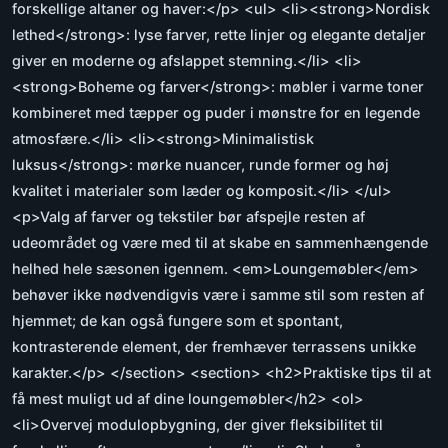
forskellige altaner og haver:</p> <ul> <li><strong>Nordisk
lethed</strong>: lyse farver, rette linjer og elegante detaljer
giver en moderne og afslappet stemning.</li> <li>
<strong>Boheme og farver</strong>: møbler i varme toner
kombineret med tæpper og puder i mønstre for en legende
atmosfære.</li> <li><strong>Minimalistisk
luksus</strong>: mørke nuancer, runde former og høj
kvalitet i materialer som læder og komposit.</li> </ul>
<p>Valg af farver og tekstiler bør afspejle resten af
udeområdet og være med til at skabe en sammenhængende
helhed hele sæsonen igennem. <em>Loungemøbler</em>
behøver ikke nødvendigvis være i samme stil som resten af
hjemmet; de kan også fungere som et spontant,
kontrasterende element, der fremhæver terrassens unikke
karakter.</p> </section> <section> <h2>Praktiske tips til at
få mest muligt ud af dine loungemøbler</h2> <ol>
<li>Overvej modulopbygning, der giver fleksibilitet til