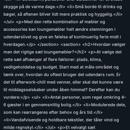
skygge på de varme dage.</li> <li>Små borde til drinks og
bøger, så aftenen bliver lidt mere praktisk og hyggelig.</li>
</ul> <p>Med den rette kombination af møbler og
accessories kan loungemøbler helt ændre stemningen i
udendørslivet og give en følelse af kontinuerlig ferie midt i
hverdagen.</p> </section> <section> <h2>Hvordan vælger
man det rigtige sæt loungemøbler?</h2> <p>At vælge det
rette sæt afhænger af flere faktorer: plads, klima,
vedligeholdelse og budget. Start med at måle området og
tænk over, hvordan du oftest bruger det udendørs rum. Er
det til afterwork-chill med venner, eller skal det kunne være
til middagsselskaber under åben himmel? Derefter kan du
vurdere:</p> <ul> <li>Antal personer, som regel omkring 4–
6 gæster i en gennemsnitlig bolig.</li> <li>Modulerede dele,
som kan rearrangeres efter behov og års tid.</li>
<li>Vandafvisende og holdbare tekstiler, der tåler vind og
milde regnskyl.</li> </ul> <p>Et velvalgt sæt