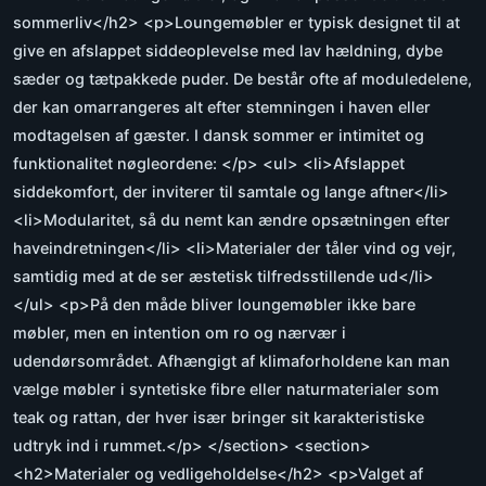
sommerliv</h2> <p>Loungemøbler er typisk designet til at
give en afslappet siddeoplevelse med lav hældning, dybe
sæder og tætpakkede puder. De består ofte af moduledelene,
der kan omarrangeres alt efter stemningen i haven eller
modtagelsen af gæster. I dansk sommer er intimitet og
funktionalitet nøgleordene: </p> <ul> <li>Afslappet
siddekomfort, der inviterer til samtale og lange aftner</li>
<li>Modularitet, så du nemt kan ændre opsætningen efter
haveindretningen</li> <li>Materialer der tåler vind og vejr,
samtidig med at de ser æstetisk tilfredsstillende ud</li>
</ul> <p>På den måde bliver loungemøbler ikke bare
møbler, men en intention om ro og nærvær i
udendørsområdet. Afhængigt af klimaforholdene kan man
vælge møbler i syntetiske fibre eller naturmaterialer som
teak og rattan, der hver især bringer sit karakteristiske
udtryk ind i rummet.</p> </section> <section>
<h2>Materialer og vedligeholdelse</h2> <p>Valget af