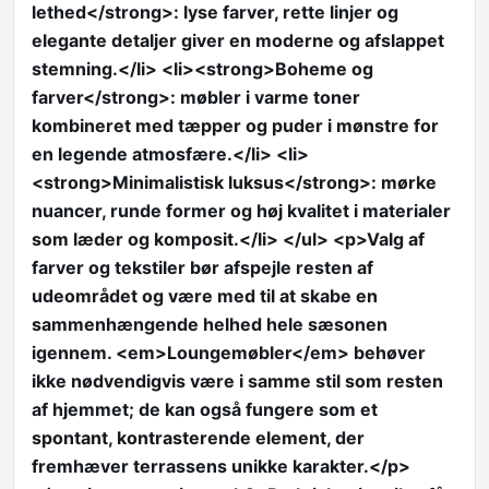
lethed</strong>: lyse farver, rette linjer og
elegante detaljer giver en moderne og afslappet
stemning.</li> <li><strong>Boheme og
farver</strong>: møbler i varme toner
kombineret med tæpper og puder i mønstre for
en legende atmosfære.</li> <li>
<strong>Minimalistisk luksus</strong>: mørke
nuancer, runde former og høj kvalitet i materialer
som læder og komposit.</li> </ul> <p>Valg af
farver og tekstiler bør afspejle resten af
udeområdet og være med til at skabe en
sammenhængende helhed hele sæsonen
igennem. <em>Loungemøbler</em> behøver
ikke nødvendigvis være i samme stil som resten
af hjemmet; de kan også fungere som et
spontant, kontrasterende element, der
fremhæver terrassens unikke karakter.</p>