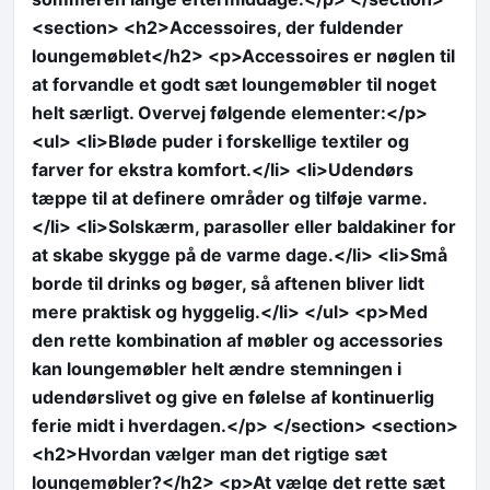
<section> <h2>Accessoires, der fuldender
loungemøblet</h2> <p>Accessoires er nøglen til
at forvandle et godt sæt loungemøbler til noget
helt særligt. Overvej følgende elementer:</p>
<ul> <li>Bløde puder i forskellige textiler og
farver for ekstra komfort.</li> <li>Udendørs
tæppe til at definere områder og tilføje varme.
</li> <li>Solskærm, parasoller eller baldakiner for
at skabe skygge på de varme dage.</li> <li>Små
borde til drinks og bøger, så aftenen bliver lidt
mere praktisk og hyggelig.</li> </ul> <p>Med
den rette kombination af møbler og accessories
kan loungemøbler helt ændre stemningen i
udendørslivet og give en følelse af kontinuerlig
ferie midt i hverdagen.</p> </section> <section>
<h2>Hvordan vælger man det rigtige sæt
loungemøbler?</h2> <p>At vælge det rette sæt