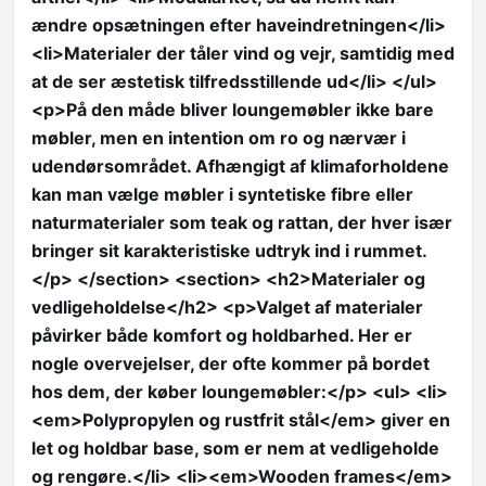
ændre opsætningen efter haveindretningen</li>
<li>Materialer der tåler vind og vejr, samtidig med
at de ser æstetisk tilfredsstillende ud</li> </ul>
<p>På den måde bliver loungemøbler ikke bare
møbler, men en intention om ro og nærvær i
udendørsområdet. Afhængigt af klimaforholdene
kan man vælge møbler i syntetiske fibre eller
naturmaterialer som teak og rattan, der hver især
bringer sit karakteristiske udtryk ind i rummet.
</p> </section> <section> <h2>Materialer og
vedligeholdelse</h2> <p>Valget af materialer
påvirker både komfort og holdbarhed. Her er
nogle overvejelser, der ofte kommer på bordet
hos dem, der køber loungemøbler:</p> <ul> <li>
<em>Polypropylen og rustfrit stål</em> giver en
let og holdbar base, som er nem at vedligeholde
og rengøre.</li> <li><em>Wooden frames</em>