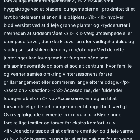
forskellige aftenarrangementer.</li> <li>Skab små
hyggekroge ved at placere loungemøblerne i proximitet til et
lavt bordelement eller en lille bålplats.</li> <li>Involver
biodiversitet ved at tilføje grønne planter og krydderurter i
nærheden af siddeområdet.</li> <li>Vælg afdæmpede eller
dæmpede farver, der ikke kræver en stor vedligeholdelse og
stadig ser sofistikerede ud.</li> </ol> <p>Med de rette
justeringer kan loungemøbler fungere både som
afslapningsområde og som et socialt centrum, hvor familie
og venner samles omkring vintersæsonens første
grillarrangement eller sommeren lange eftermiddage.</p>
</section> <section> <h2>Accessoires, der fuldender
loungemøblet</h2> <p>Accessoires er nøglen til at
forvandle et godt sæt loungemøbler til noget helt særligt.
Overvej følgende elementer:</p> <ul> <li>Bløde puder i
forskellige textiler og farver for ekstra komfort.</li>
<li>Udendørs tæppe til at definere områder og tilføje varme.
</li> <li>Solskærm, parasoller eller baldakiner for at skabe