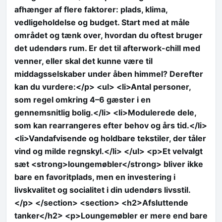
afhænger af flere faktorer: plads, klima,
vedligeholdelse og budget. Start med at måle
området og tænk over, hvordan du oftest bruger
det udendørs rum. Er det til afterwork-chill med
venner, eller skal det kunne være til
middagsselskaber under åben himmel? Derefter
kan du vurdere:</p> <ul> <li>Antal personer,
som regel omkring 4–6 gæster i en
gennemsnitlig bolig.</li> <li>Modulerede dele,
som kan rearrangeres efter behov og års tid.</li>
<li>Vandafvisende og holdbare tekstiler, der tåler
vind og milde regnskyl.</li> </ul> <p>Et velvalgt
sæt <strong>loungemøbler</strong> bliver ikke
bare en favoritplads, men en investering i
livskvalitet og socialitet i din udendørs livsstil.
</p> </section> <section> <h2>Afsluttende
tanker</h2> <p>Loungemøbler er mere end bare