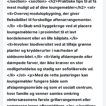
</section> <section> <h2>Praktiske tips til at få
mest muligt ud af dine loungemøbler</h2> <ol>
<li>Overvej modulopbygning, der giver
fleksibilitet til forskellige aftenarrangementer.
</li> <li>Skab små hyggekroge ved at placere
loungemøblerne i proximitet til et lavt
bordelement eller en lille bålplats.</li>
<li>Involver biodiversitet ved at tilføje grønne
planter og krydderurter i nærheden af
siddeområdet.</li> <li>Vælg afdæmpede eller
dæmpede farver, der ikke kræver en stor
vedligeholdelse og stadig ser sofistikerede ud.
</li> </ol> <p>Med de rette justeringer kan
loungemøbler fungere både som
afslapningsområde og som et socialt centrum,
hvor familie og venner samles omkring
vintersæsonens første grillarrangement eller
sommeren lange eftermiddage.</p> </section>