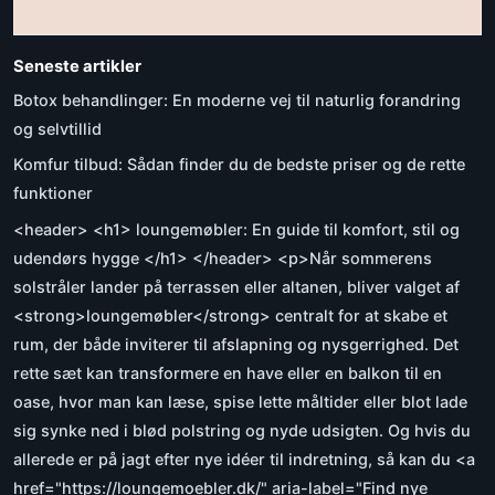
Seneste artikler
Botox behandlinger: En moderne vej til naturlig forandring
og selvtillid
Komfur tilbud: Sådan finder du de bedste priser og de rette
funktioner
<header> <h1> loungemøbler: En guide til komfort, stil og
udendørs hygge </h1> </header> <p>Når sommerens
solstråler lander på terrassen eller altanen, bliver valget af
<strong>loungemøbler</strong> centralt for at skabe et
rum, der både inviterer til afslapning og nysgerrighed. Det
rette sæt kan transformere en have eller en balkon til en
oase, hvor man kan læse, spise lette måltider eller blot lade
sig synke ned i blød polstring og nyde udsigten. Og hvis du
allerede er på jagt efter nye idéer til indretning, så kan du <a
href="https://loungemoebler.dk/" aria-label="Find nye