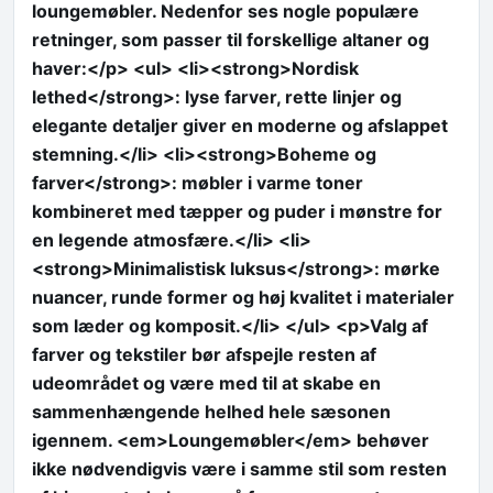
loungemøbler. Nedenfor ses nogle populære
retninger, som passer til forskellige altaner og
haver:</p> <ul> <li><strong>Nordisk
lethed</strong>: lyse farver, rette linjer og
elegante detaljer giver en moderne og afslappet
stemning.</li> <li><strong>Boheme og
farver</strong>: møbler i varme toner
kombineret med tæpper og puder i mønstre for
en legende atmosfære.</li> <li>
<strong>Minimalistisk luksus</strong>: mørke
nuancer, runde former og høj kvalitet i materialer
som læder og komposit.</li> </ul> <p>Valg af
farver og tekstiler bør afspejle resten af
udeområdet og være med til at skabe en
sammenhængende helhed hele sæsonen
igennem. <em>Loungemøbler</em> behøver
ikke nødvendigvis være i samme stil som resten