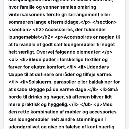
hvor familie og venner samles omkring
vintersæsonens første grillarrangement eller
sommeren lange eftermiddage.</p> </section>
<section> <h2>Accessoires, der fuldender
loungemøblet</h2> <p>Accessoires er nøglen til
at forvandle et godt sæt loungemøbler til noget
helt særligt. Overvej følgende elementer:</p>
<ul> <li>Bløde puder i forskellige textiler og
farver for ekstra komfort.</li> <li>Udendørs
tæppe til at definere områder og tilføje varme.
</li> <li>Solskærm, parasoller eller baldakiner for
at skabe skygge på de varme dage.</li> <li>Små
borde til drinks og bøger, så aftenen bliver lidt
mere praktisk og hyggelig.</li> </ul> <p>Med
den rette kombination af møbler og accessories
kan loungemøbler helt ændre stemningen i
udendørslivet og give en følelse af kontinuerlig