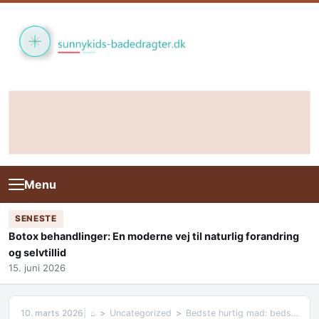
Skip to content
Menu
SENESTE
Botox behandlinger: En moderne vej til naturlig forandring
og selvtillid
15. juni 2026
10. marts 2026
⌂
Uncategorized
Bedste hurtig mad: bedste råd og typiske fejl