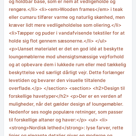
og holdbar base, som er nem at vedligeholde og
rengøre.</li> <li><em>Wooden frames</em> i teak
eller cumaru tilfører varme og naturlig skønhed, men
kræver lidt mere vedligeholdelse som oliering.</li>
<li>Tæpper og puder i vandafvisende tekstiler for at
holde sig flot gennem sæsonerne.</li> </ul>
<p>Uanset materialet er det en god idé at beskytte
loungemøblerne mod uhensigtsmæssige vejrforhold
og at opbevare dem i lukkede rum eller med tækkelig
beskyttelse ved særligt dårligt vejr. Dette forlænger
levetiden og bevarer den visuelle tiltalende
overflade.</p> </section> <section> <h2>Design til
forskellige havetyper</h2> <p>Der er en verden af
muligheder, når det gælder design af loungemøbler.
Nedenfor ses nogle populære retninger, som passer
til forskellige altaner og haver:</p> <ul> <li>
<strong>Nordisk lethed</strong>: lyse farver, rette
linjer og elegante detaljer giver en moderne og