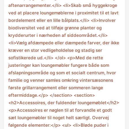
aftenarrangementer.</li> <li>Skab små hyggekroge
ved at placere loungemøblerne i proximitet til et lavt
bordelement eller en lille bålplats.</li> <li>Involver
biodiversitet ved at tilføje grønne planter og
krydderurter i nærheden af siddeområdet.</li>
<li>Vælg afdæmpede eller dæmpede farver, der ikke
kræver en stor vedligeholdelse og stadig ser
sofistikerede ud.</li> </ol> <p>Med de rette
justeringer kan loungemøbler fungere både som
afslapningsområde og som et socialt centrum, hvor
familie og venner samles omkring vintersæsonens
første grillarrangement eller sommeren lange
eftermiddage.</p> </section> <section>
<h2>Accessoires, der fuldender loungemøblet</h2>
<p>Accessoires er nøglen til at forvandle et godt
sæt loungemøbler til noget helt særligt. Overvej
følgende elementer:</p> <ul> <li>Bløde puder i