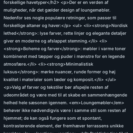
forskellige havetyper</h2> <p>Der er en verden af
muligheder, når det gælder design af loungemøbler.
Nedenfor ses nogle populære retninger, som passer til
forskellige altaner og haver:</p> <ul> <li><strong>Nordisk
lethed</strong>: lyse farver, rette linjer og elegante detaljer
giver en moderne og afslappet stemning.</li> <li>
<strong>Boheme og farver</strong>: møbler i varme toner
kombineret med tæpper og puder i mønstre for en legende
atmosfære.</li> <li><strong>Minimalistisk
luksus</strong>: mørke nuancer, runde former og høj
kvalitet i materialer som læder og komposit.</li> </ul>
<p>Valg af farver og tekstiler bør afspejle resten af
udeområdet og være med til at skabe en sammenhængende
helhed hele sæsonen igennem. <em>Loungemøbler</em>
behøver ikke nødvendigvis være i samme stil som resten af
hjemmet; de kan også fungere som et spontant,
kontrasterende element, der fremhæver terrassens unikke