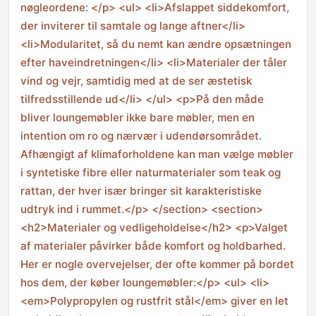
nøgleordene: </p> <ul> <li>Afslappet siddekomfort,
der inviterer til samtale og lange aftner</li>
<li>Modularitet, så du nemt kan ændre opsætningen
efter haveindretningen</li> <li>Materialer der tåler
vind og vejr, samtidig med at de ser æstetisk
tilfredsstillende ud</li> </ul> <p>På den måde
bliver loungemøbler ikke bare møbler, men en
intention om ro og nærvær i udendørsområdet.
Afhængigt af klimaforholdene kan man vælge møbler
i syntetiske fibre eller naturmaterialer som teak og
rattan, der hver især bringer sit karakteristiske
udtryk ind i rummet.</p> </section> <section>
<h2>Materialer og vedligeholdelse</h2> <p>Valget
af materialer påvirker både komfort og holdbarhed.
Her er nogle overvejelser, der ofte kommer på bordet
hos dem, der køber loungemøbler:</p> <ul> <li>
<em>Polypropylen og rustfrit stål</em> giver en let