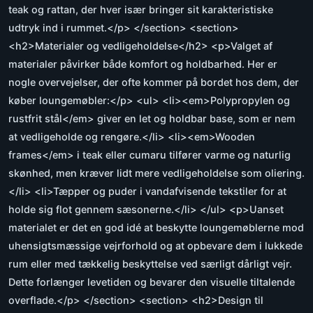
teak og rattan, der hver især bringer sit karakteristiske
udtryk ind i rummet.</p> </section> <section>
<h2>Materialer og vedligeholdelse</h2> <p>Valget af
materialer påvirker både komfort og holdbarhed. Her er
nogle overvejelser, der ofte kommer på bordet hos dem, der
køber loungemøbler:</p> <ul> <li><em>Polypropylen og
rustfrit stål</em> giver en let og holdbar base, som er nem
at vedligeholde og rengøre.</li> <li><em>Wooden
frames</em> i teak eller cumaru tilfører varme og naturlig
skønhed, men kræver lidt mere vedligeholdelse som oliering.
</li> <li>Tæpper og puder i vandafvisende tekstiler for at
holde sig flot gennem sæsonerne.</li> </ul> <p>Uanset
materialet er det en god idé at beskytte loungemøblerne mod
uhensigtsmæssige vejrforhold og at opbevare dem i lukkede
rum eller med tækkelig beskyttelse ved særligt dårligt vejr.
Dette forlænger levetiden og bevarer den visuelle tiltalende
overflade.</p> </section> <section> <h2>Design til