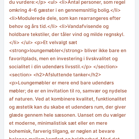
du vurdere:</p> <ul> <li>Antal personer, som regel
omkring 4–6 gæster i en gennemsnitlig bolig.</li>
<li>Modulerede dele, som kan rearrangeres efter
behov og års tid.</li> <li>Vandafvisende og
holdbare tekstiler, der tåler vind og milde regnskyl.
</li> </ul> <p>Et velvalgt sæt
<strong>loungemøbler</strong> bliver ikke bare en
favoritplads, men en investering i livskvalitet og
socialitet i din udendørs livsstil.</p> </section>
<section> <h2>Afsluttende tanker</h2>
<p>Loungemøbler er mere end bare udendørs
møbler; de er en invitation til ro, samvær og nydelse
af naturen. Ved at kombinere kvalitet, funktionalitet
og æstetik kan du skabe et udendørs rum, der giver
glæde gennem hele sæsonen. Uanset om du vælger
et moderne, minimalistisk sæt eller en mere
bohemisk, farverig tilgang, er nøglen at bevare