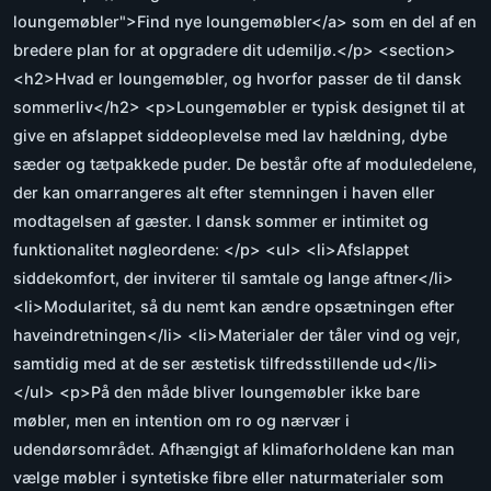
loungemøbler">Find nye loungemøbler</a> som en del af en
bredere plan for at opgradere dit udemiljø.</p> <section>
<h2>Hvad er loungemøbler, og hvorfor passer de til dansk
sommerliv</h2> <p>Loungemøbler er typisk designet til at
give en afslappet siddeoplevelse med lav hældning, dybe
sæder og tætpakkede puder. De består ofte af moduledelene,
der kan omarrangeres alt efter stemningen i haven eller
modtagelsen af gæster. I dansk sommer er intimitet og
funktionalitet nøgleordene: </p> <ul> <li>Afslappet
siddekomfort, der inviterer til samtale og lange aftner</li>
<li>Modularitet, så du nemt kan ændre opsætningen efter
haveindretningen</li> <li>Materialer der tåler vind og vejr,
samtidig med at de ser æstetisk tilfredsstillende ud</li>
</ul> <p>På den måde bliver loungemøbler ikke bare
møbler, men en intention om ro og nærvær i
udendørsområdet. Afhængigt af klimaforholdene kan man
vælge møbler i syntetiske fibre eller naturmaterialer som