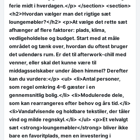
ferie midt i hverdagen.</p> </section> <section>
<h2>Hvordan vælger man det rigtige sæt
loungemøbler?</h2> <p>At vælge det rette sæt
afhænger af flere faktorer: plads, klima,
vedligeholdelse og budget. Start med at måle
området og tænk over, hvordan du oftest bruger
det udendørs rum. Er det til afterwork-chill med
venner, eller skal det kunne være til
middagsselskaber under åben himmel? Derefter
kan du vurdere:</p> <ul> <li>Antal personer,
som regel omkring 4–6 gæster i en
gennemsnitlig bolig.</li> <li>Modulerede dele,
som kan rearrangeres efter behov og års tid.</li>
<li>Vandafvisende og holdbare tekstiler, der tåler
vind og milde regnskyl.</li> </ul> <p>Et velvalgt
sæt <strong>loungemøbler</strong> bliver ikke
bare en favoritplads, men en investering i