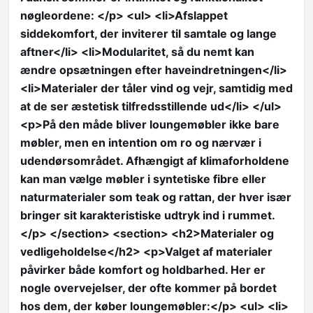
nøgleordene: </p> <ul> <li>Afslappet
siddekomfort, der inviterer til samtale og lange
aftner</li> <li>Modularitet, så du nemt kan
ændre opsætningen efter haveindretningen</li>
<li>Materialer der tåler vind og vejr, samtidig med
at de ser æstetisk tilfredsstillende ud</li> </ul>
<p>På den måde bliver loungemøbler ikke bare
møbler, men en intention om ro og nærvær i
udendørsområdet. Afhængigt af klimaforholdene
kan man vælge møbler i syntetiske fibre eller
naturmaterialer som teak og rattan, der hver især
bringer sit karakteristiske udtryk ind i rummet.
</p> </section> <section> <h2>Materialer og
vedligeholdelse</h2> <p>Valget af materialer
påvirker både komfort og holdbarhed. Her er
nogle overvejelser, der ofte kommer på bordet
hos dem, der køber loungemøbler:</p> <ul> <li>