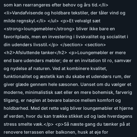
som kan rearrangeres efter behov og års tid.</li>
<li>Vandafvisende og holdbare tekstiler, der tåler vind og
milde regnskyl.</li> </ul> <p>Et velvalgt sæt
<strong>loungemøbler</strong> bliver ikke bare en
favoritplads, men en investering i livskvalitet og socialitet i
din udendørs livsstil.</p> </section> <section>
<h2>Afsluttende tanker</h2> <p>Loungemøbler er mere
end bare udendørs møbler; de er en invitation til ro, samvær
og nydelse af naturen. Ved at kombinere kvalitet,
funktionalitet og æstetik kan du skabe et udendørs rum, der
giver glæde gennem hele sæsonen. Uanset om du vælger et
moderne, minimalistisk sæt eller en mere bohemisk, farverig
tilgang, er nøglen at bevare balance mellem komfort og
holdbarhed. Med det rette valg bliver loungemøbler et hjørne
af verden, hvor du kan trække stikket ud og lade hverdagens
stress smelte væk.</p> <p>Så næste gang du tænker på at
renovere terrassen eller balkonen, husk at øje for