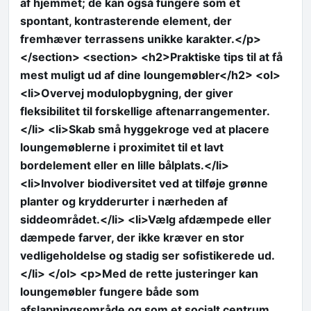
af hjemmet; de kan også fungere som et
spontant, kontrasterende element, der
fremhæver terrassens unikke karakter.</p>
</section> <section> <h2>Praktiske tips til at få
mest muligt ud af dine loungemøbler</h2> <ol>
<li>Overvej modulopbygning, der giver
fleksibilitet til forskellige aftenarrangementer.
</li> <li>Skab små hyggekroge ved at placere
loungemøblerne i proximitet til et lavt
bordelement eller en lille bålplats.</li>
<li>Involver biodiversitet ved at tilføje grønne
planter og krydderurter i nærheden af
siddeområdet.</li> <li>Vælg afdæmpede eller
dæmpede farver, der ikke kræver en stor
vedligeholdelse og stadig ser sofistikerede ud.
</li> </ol> <p>Med de rette justeringer kan
loungemøbler fungere både som
afslapningsområde og som et socialt centrum,