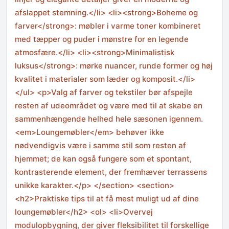
afslappet stemning.</li> <li><strong>Boheme og
farver</strong>: møbler i varme toner kombineret
med tæpper og puder i mønstre for en legende
atmosfære.</li> <li><strong>Minimalistisk
luksus</strong>: mørke nuancer, runde former og høj
kvalitet i materialer som læder og komposit.</li>
</ul> <p>Valg af farver og tekstiler bør afspejle
resten af udeområdet og være med til at skabe en
sammenhængende helhed hele sæsonen igennem.
<em>Loungemøbler</em> behøver ikke
nødvendigvis være i samme stil som resten af
hjemmet; de kan også fungere som et spontant,
kontrasterende element, der fremhæver terrassens
unikke karakter.</p> </section> <section>
<h2>Praktiske tips til at få mest muligt ud af dine
loungemøbler</h2> <ol> <li>Overvej
modulopbygning, der giver fleksibilitet til forskellige