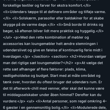
forskellige textiler og farver for ekstra komfort.</li>
<li>Udendørs tæppe til at definere områder og tilføje varme.
</li> <li>Solskærm, parasoller eller baldakiner for at skabe
skygge på de varme dage.</li> <li>Små borde til drinks og
bøger, så aftenen bliver lidt mere praktisk og hyggelig.</li>
</ul> <p>Med den rette kombination af møbler og
accessories kan loungemøbler helt ændre stemningen i
udendørslivet og give en følelse af kontinuerlig ferie midt i
hverdagen.</p> </section> <section> <h2>Hvordan vælger
man det rigtige sæt loungemøbler?</h2> <p>At vælge det
rette sæt afhænger af flere faktorer: plads, klima,
vedligeholdelse og budget. Start med at måle området og
tænk over, hvordan du oftest bruger det udendørs rum. Er
det til afterwork-chill med venner, eller skal det kunne være
til middagsselskaber under åben himmel? Derefter kan du
vurdere:</p> <ul> <li>Antal personer, som regel omkring 4–
6 gæster i en gennemsnitlig bolig.</li> <li>Modulerede dele,