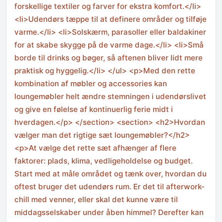
forskellige textiler og farver for ekstra komfort.</li>
<li>Udendørs tæppe til at definere områder og tilføje
varme.</li> <li>Solskærm, parasoller eller baldakiner
for at skabe skygge på de varme dage.</li> <li>Små
borde til drinks og bøger, så aftenen bliver lidt mere
praktisk og hyggelig.</li> </ul> <p>Med den rette
kombination af møbler og accessories kan
loungemøbler helt ændre stemningen i udendørslivet
og give en følelse af kontinuerlig ferie midt i
hverdagen.</p> </section> <section> <h2>Hvordan
vælger man det rigtige sæt loungemøbler?</h2>
<p>At vælge det rette sæt afhænger af flere
faktorer: plads, klima, vedligeholdelse og budget.
Start med at måle området og tænk over, hvordan du
oftest bruger det udendørs rum. Er det til afterwork-
chill med venner, eller skal det kunne være til
middagsselskaber under åben himmel? Derefter kan