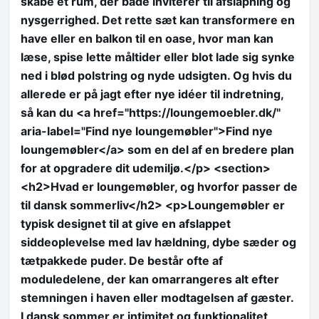
skabe et rum, der både inviterer til afslapning og
nysgerrighed. Det rette sæt kan transformere en
have eller en balkon til en oase, hvor man kan
læse, spise lette måltider eller blot lade sig synke
ned i blød polstring og nyde udsigten. Og hvis du
allerede er på jagt efter nye idéer til indretning,
så kan du <a href="https://loungemoebler.dk/"
aria-label="Find nye loungemøbler">Find nye
loungemøbler</a> som en del af en bredere plan
for at opgradere dit udemiljø.</p> <section>
<h2>Hvad er loungemøbler, og hvorfor passer de
til dansk sommerliv</h2> <p>Loungemøbler er
typisk designet til at give en afslappet
siddeoplevelse med lav hældning, dybe sæder og
tætpakkede puder. De består ofte af
moduledelene, der kan omarrangeres alt efter
stemningen i haven eller modtagelsen af gæster.
I dansk sommer er intimitet og funktionalitet