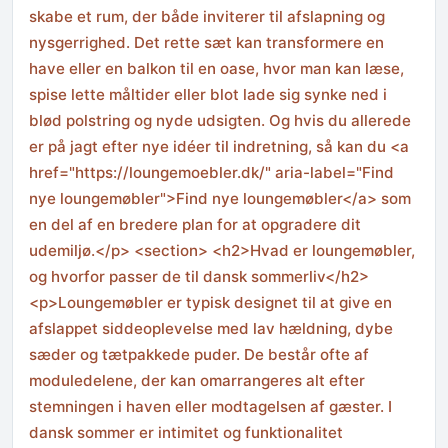
skabe et rum, der både inviterer til afslapning og
nysgerrighed. Det rette sæt kan transformere en
have eller en balkon til en oase, hvor man kan læse,
spise lette måltider eller blot lade sig synke ned i
blød polstring og nyde udsigten. Og hvis du allerede
er på jagt efter nye idéer til indretning, så kan du <a
href="https://loungemoebler.dk/" aria-label="Find
nye loungemøbler">Find nye loungemøbler</a> som
en del af en bredere plan for at opgradere dit
udemiljø.</p> <section> <h2>Hvad er loungemøbler,
og hvorfor passer de til dansk sommerliv</h2>
<p>Loungemøbler er typisk designet til at give en
afslappet siddeoplevelse med lav hældning, dybe
sæder og tætpakkede puder. De består ofte af
moduledelene, der kan omarrangeres alt efter
stemningen i haven eller modtagelsen af gæster. I
dansk sommer er intimitet og funktionalitet