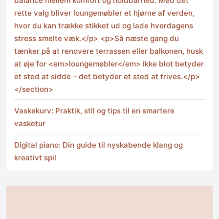
balance mellem komfort og holdbarhed. Med det
rette valg bliver loungemøbler et hjørne af verden,
hvor du kan trække stikket ud og lade hverdagens
stress smelte væk.</p> <p>Så næste gang du
tænker på at renovere terrassen eller balkonen, husk
at øje for <em>loungemøbler</em> ikke blot betyder
et sted at sidde – det betyder et sted at trives.</p>
</section>
Vaskekurv: Praktik, stil og tips til en smartere
vasketur
Digital piano: Din guide til nyskabende klang og
kreativt spil