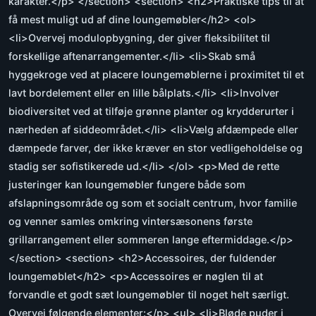
karakter.</p> </section> <section> <h2>Praktiske tips til at
få mest muligt ud af dine loungemøbler</h2> <ol>
<li>Overvej modulopbygning, der giver fleksibilitet til
forskellige aftenarrangementer.</li> <li>Skab små
hyggekroge ved at placere loungemøblerne i proximitet til et
lavt bordelement eller en lille bålplats.</li> <li>Involver
biodiversitet ved at tilføje grønne planter og krydderurter i
nærheden af siddeområdet.</li> <li>Vælg afdæmpede eller
dæmpede farver, der ikke kræver en stor vedligeholdelse og
stadig ser sofistikerede ud.</li> </ol> <p>Med de rette
justeringer kan loungemøbler fungere både som
afslapningsområde og som et socialt centrum, hvor familie
og venner samles omkring vintersæsonens første
grillarrangement eller sommeren lange eftermiddage.</p>
</section> <section> <h2>Accessoires, der fuldender
loungemøblet</h2> <p>Accessoires er nøglen til at
forvandle et godt sæt loungemøbler til noget helt særligt.
Overvej følgende elementer:</p> <ul> <li>Bløde puder i