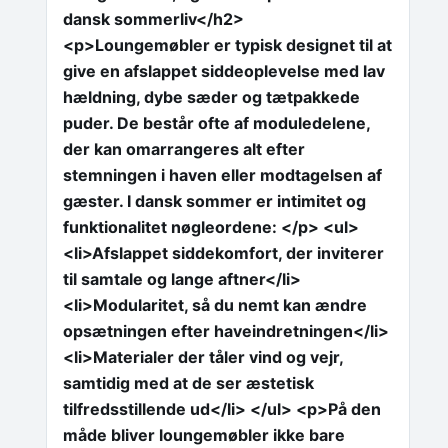
dansk sommerliv</h2>
<p>Loungemøbler er typisk designet til at
give en afslappet siddeoplevelse med lav
hældning, dybe sæder og tætpakkede
puder. De består ofte af moduledelene,
der kan omarrangeres alt efter
stemningen i haven eller modtagelsen af
gæster. I dansk sommer er intimitet og
funktionalitet nøgleordene: </p> <ul>
<li>Afslappet siddekomfort, der inviterer
til samtale og lange aftner</li>
<li>Modularitet, så du nemt kan ændre
opsætningen efter haveindretningen</li>
<li>Materialer der tåler vind og vejr,
samtidig med at de ser æstetisk
tilfredsstillende ud</li> </ul> <p>På den
måde bliver loungemøbler ikke bare