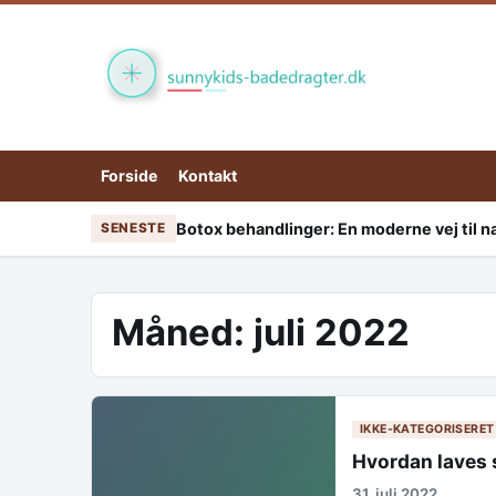
Skip to content
Forside
Kontakt
Botox behandlinger: En moderne vej til nat
SENESTE
Måned:
juli 2022
IKKE-KATEGORISERET
Hvordan laves 
31. juli 2022