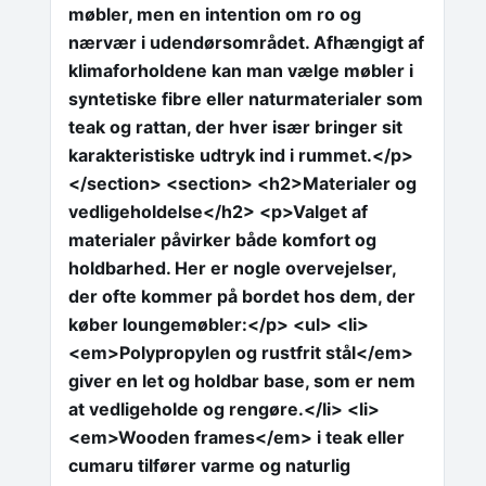
møbler, men en intention om ro og
nærvær i udendørsområdet. Afhængigt af
klimaforholdene kan man vælge møbler i
syntetiske fibre eller naturmaterialer som
teak og rattan, der hver især bringer sit
karakteristiske udtryk ind i rummet.</p>
</section> <section> <h2>Materialer og
vedligeholdelse</h2> <p>Valget af
materialer påvirker både komfort og
holdbarhed. Her er nogle overvejelser,
der ofte kommer på bordet hos dem, der
køber loungemøbler:</p> <ul> <li>
<em>Polypropylen og rustfrit stål</em>
giver en let og holdbar base, som er nem
at vedligeholde og rengøre.</li> <li>
<em>Wooden frames</em> i teak eller
cumaru tilfører varme og naturlig