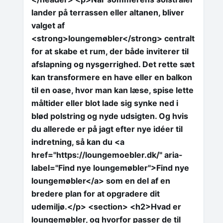
lander på terrassen eller altanen, bliver
valget af
<strong>loungemøbler</strong> centralt
for at skabe et rum, der både inviterer til
afslapning og nysgerrighed. Det rette sæt
kan transformere en have eller en balkon
til en oase, hvor man kan læse, spise lette
måltider eller blot lade sig synke ned i
blød polstring og nyde udsigten. Og hvis
du allerede er på jagt efter nye idéer til
indretning, så kan du <a
href="https://loungemoebler.dk/" aria-
label="Find nye loungemøbler">Find nye
loungemøbler</a> som en del af en
bredere plan for at opgradere dit
udemiljø.</p> <section> <h2>Hvad er
loungemøbler, og hvorfor passer de til