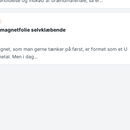
geholdelse og indkøb af brændmateriale, så er…
 magnetfolie selvklæbende
gnet, som man gerne tænker på først, er formet som et U
metal. Men i dag…