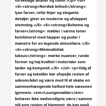
forskellige altaner og haver:</p> <ul>
<li><strong>Nordisk lethed</strong>:
lyse farver, rette linjer og elegante
detaljer giver en moderne og afslappet
stemning.</li> <li><strong>Boheme og
farver</strong>: møbler i varme toner
kombineret med tæpper og puder i
mønstre for en legende atmosfære.</li>
<li><strong>Minimalistisk
luksus</strong>: mørke nuancer, runde
former og høj kvalitet i materialer som
læder og komposit.</li> </ul> <p>Valg af
farver og tekstiler bør afspejle resten af
udeområdet og være med til at skabe en
sammenhængende helhed hele sæsonen
igennem. <em>Loungemøbler</em>
behøver ikke nødvendigvis være i samme
stil som resten af hjemmet; de kan også