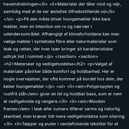
haveindretningen</li> <li>Materialer der tåler vind og vejr,
samtidig med at de ser æstetisk tilfredsstillende ud</li>
</ul> <p>På den måde bliver loungemøbler ikke bare
møbler, men en intention om ro og nærvær i
udendørsområdet. Afhængigt af klimaforholdene kan man
vælge møbler i syntetiske fibre eller naturmaterialer som
teak og rattan, der hver især bringer sit karakteristiske
udtryk ind i rummet.</p> </section> <section>
<h2>Materialer og vedligeholdelse</h2> <p>Valget af
materialer påvirker både komfort og holdbarhed. Her er
nogle overvejelser, der ofte kommer på bordet hos dem, der
køber loungemøbler:</p> <ul> <li><em>Polypropylen og
rustfrit stål</em> giver en let og holdbar base, som er nem
at vedligeholde og rengøre.</li> <li><em>Wooden
frames</em> i teak eller cumaru tilfører varme og naturlig
skønhed, men kræver lidt mere vedligeholdelse som oliering.
</li> <li>Tæpper og puder i vandafvisende tekstiler for at