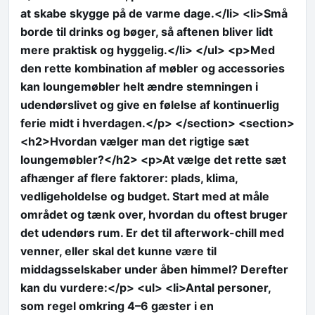
at skabe skygge på de varme dage.</li> <li>Små
borde til drinks og bøger, så aftenen bliver lidt
mere praktisk og hyggelig.</li> </ul> <p>Med
den rette kombination af møbler og accessories
kan loungemøbler helt ændre stemningen i
udendørslivet og give en følelse af kontinuerlig
ferie midt i hverdagen.</p> </section> <section>
<h2>Hvordan vælger man det rigtige sæt
loungemøbler?</h2> <p>At vælge det rette sæt
afhænger af flere faktorer: plads, klima,
vedligeholdelse og budget. Start med at måle
området og tænk over, hvordan du oftest bruger
det udendørs rum. Er det til afterwork-chill med
venner, eller skal det kunne være til
middagsselskaber under åben himmel? Derefter
kan du vurdere:</p> <ul> <li>Antal personer,
som regel omkring 4–6 gæster i en