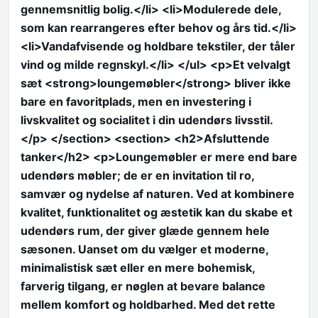
gennemsnitlig bolig.</li> <li>Modulerede dele,
som kan rearrangeres efter behov og års tid.</li>
<li>Vandafvisende og holdbare tekstiler, der tåler
vind og milde regnskyl.</li> </ul> <p>Et velvalgt
sæt <strong>loungemøbler</strong> bliver ikke
bare en favoritplads, men en investering i
livskvalitet og socialitet i din udendørs livsstil.
</p> </section> <section> <h2>Afsluttende
tanker</h2> <p>Loungemøbler er mere end bare
udendørs møbler; de er en invitation til ro,
samvær og nydelse af naturen. Ved at kombinere
kvalitet, funktionalitet og æstetik kan du skabe et
udendørs rum, der giver glæde gennem hele
sæsonen. Uanset om du vælger et moderne,
minimalistisk sæt eller en mere bohemisk,
farverig tilgang, er nøglen at bevare balance
mellem komfort og holdbarhed. Med det rette