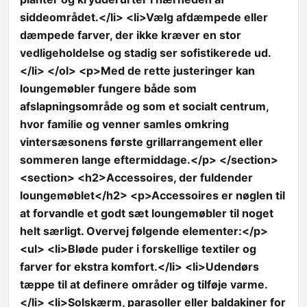
siddeområdet.</li> <li>Vælg afdæmpede eller
dæmpede farver, der ikke kræver en stor
vedligeholdelse og stadig ser sofistikerede ud.
</li> </ol> <p>Med de rette justeringer kan
loungemøbler fungere både som
afslapningsområde og som et socialt centrum,
hvor familie og venner samles omkring
vintersæsonens første grillarrangement eller
sommeren lange eftermiddage.</p> </section>
<section> <h2>Accessoires, der fuldender
loungemøblet</h2> <p>Accessoires er nøglen til
at forvandle et godt sæt loungemøbler til noget
helt særligt. Overvej følgende elementer:</p>
<ul> <li>Bløde puder i forskellige textiler og
farver for ekstra komfort.</li> <li>Udendørs
tæppe til at definere områder og tilføje varme.
</li> <li>Solskærm, parasoller eller baldakiner for