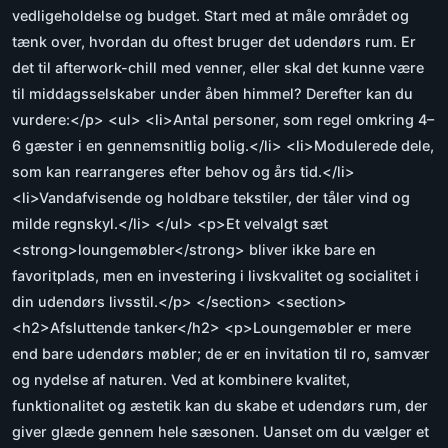
vedligeholdelse og budget. Start med at måle området og
tænk over, hvordan du oftest bruger det udendørs rum. Er
det til afterwork-chill med venner, eller skal det kunne være
til middagsselskaber under åben himmel? Derefter kan du
vurdere:</p> <ul> <li>Antal personer, som regel omkring 4–
6 gæster i en gennemsnitlig bolig.</li> <li>Modulerede dele,
som kan rearrangeres efter behov og års tid.</li>
<li>Vandafvisende og holdbare tekstiler, der tåler vind og
milde regnskyl.</li> </ul> <p>Et velvalgt sæt
<strong>loungemøbler</strong> bliver ikke bare en
favoritplads, men en investering i livskvalitet og socialitet i
din udendørs livsstil.</p> </section> <section>
<h2>Afsluttende tanker</h2> <p>Loungemøbler er mere
end bare udendørs møbler; de er en invitation til ro, samvær
og nydelse af naturen. Ved at kombinere kvalitet,
funktionalitet og æstetik kan du skabe et udendørs rum, der
giver glæde gennem hele sæsonen. Uanset om du vælger et