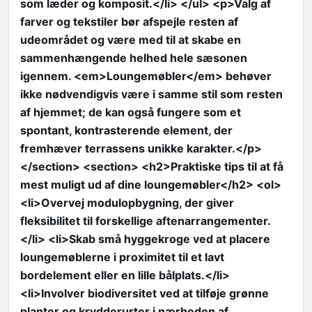
som læder og komposit.</li> </ul> <p>Valg af
farver og tekstiler bør afspejle resten af
udeområdet og være med til at skabe en
sammenhængende helhed hele sæsonen
igennem. <em>Loungemøbler</em> behøver
ikke nødvendigvis være i samme stil som resten
af hjemmet; de kan også fungere som et
spontant, kontrasterende element, der
fremhæver terrassens unikke karakter.</p>
</section> <section> <h2>Praktiske tips til at få
mest muligt ud af dine loungemøbler</h2> <ol>
<li>Overvej modulopbygning, der giver
fleksibilitet til forskellige aftenarrangementer.
</li> <li>Skab små hyggekroge ved at placere
loungemøblerne i proximitet til et lavt
bordelement eller en lille bålplats.</li>
<li>Involver biodiversitet ved at tilføje grønne
planter og krydderurter i nærheden af