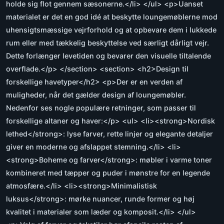
holde sig flot gennem sæsonerne.</li> </ul> <p>Uanset
materialet er det en god idé at beskytte loungemøblerne mod
uhensigtsmæssige vejrforhold og at opbevare dem i lukkede
rum eller med tækkelig beskyttelse ved særligt dårligt vejr.
Dette forlænger levetiden og bevarer den visuelle tiltalende
overflade.</p> </section> <section> <h2>Design til
forskellige havetyper</h2> <p>Der er en verden af
muligheder, når det gælder design af loungemøbler.
Nedenfor ses nogle populære retninger, som passer til
forskellige altaner og haver:</p> <ul> <li><strong>Nordisk
lethed</strong>: lyse farver, rette linjer og elegante detaljer
giver en moderne og afslappet stemning.</li> <li>
<strong>Boheme og farver</strong>: møbler i varme toner
kombineret med tæpper og puder i mønstre for en legende
atmosfære.</li> <li><strong>Minimalistisk
luksus</strong>: mørke nuancer, runde former og høj
kvalitet i materialer som læder og komposit.</li> </ul>