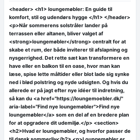
<header> <h1> loungemøbler: En guide til
komfort, stil og udendørs hygge </h1> </header>
<p>Når sommerens solstråler lander på
terrassen eller altanen, bliver valget af
<strong>loungemøbler</strong> centralt for at
skabe et rum, der både inviterer til afslapning og
nysgerrighed. Det rette sæt kan transformere en
have eller en balkon til en oase, hvor man kan
læse, spise lette måltider eller blot lade sig synke
ned i blød polstring og nyde udsigten. Og hvis du
allerede er på jagt efter nye idéer til indretning,
så kan du <a href="https://loungemoebler.dk/"
aria-label="Find nye loungemøbler">Find nye
loungemøbler</a> som en del af en bredere plan
for at opgradere dit udemiljø.</p> <section>
<h2>Hvad er loungemøbler, og hvorfor passer de
til dansk sommerliv</h2> <p>Loungemøbler er