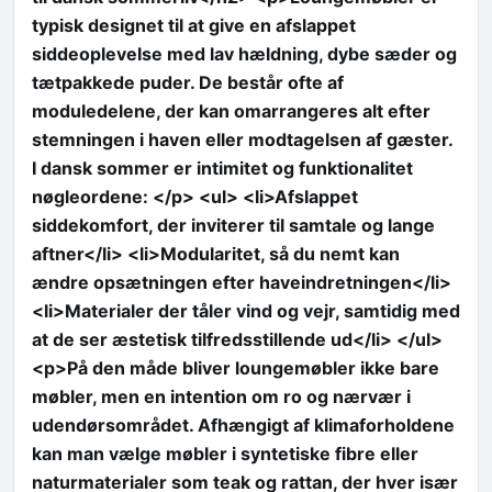
typisk designet til at give en afslappet
siddeoplevelse med lav hældning, dybe sæder og
tætpakkede puder. De består ofte af
moduledelene, der kan omarrangeres alt efter
stemningen i haven eller modtagelsen af gæster.
I dansk sommer er intimitet og funktionalitet
nøgleordene: </p> <ul> <li>Afslappet
siddekomfort, der inviterer til samtale og lange
aftner</li> <li>Modularitet, så du nemt kan
ændre opsætningen efter haveindretningen</li>
<li>Materialer der tåler vind og vejr, samtidig med
at de ser æstetisk tilfredsstillende ud</li> </ul>
<p>På den måde bliver loungemøbler ikke bare
møbler, men en intention om ro og nærvær i
udendørsområdet. Afhængigt af klimaforholdene
kan man vælge møbler i syntetiske fibre eller
naturmaterialer som teak og rattan, der hver især