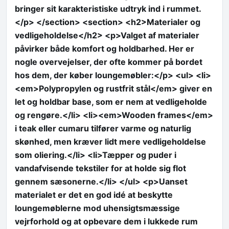
bringer sit karakteristiske udtryk ind i rummet.
</p> </section> <section> <h2>Materialer og
vedligeholdelse</h2> <p>Valget af materialer
påvirker både komfort og holdbarhed. Her er
nogle overvejelser, der ofte kommer på bordet
hos dem, der køber loungemøbler:</p> <ul> <li>
<em>Polypropylen og rustfrit stål</em> giver en
let og holdbar base, som er nem at vedligeholde
og rengøre.</li> <li><em>Wooden frames</em>
i teak eller cumaru tilfører varme og naturlig
skønhed, men kræver lidt mere vedligeholdelse
som oliering.</li> <li>Tæpper og puder i
vandafvisende tekstiler for at holde sig flot
gennem sæsonerne.</li> </ul> <p>Uanset
materialet er det en god idé at beskytte
loungemøblerne mod uhensigtsmæssige
vejrforhold og at opbevare dem i lukkede rum