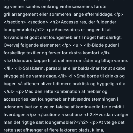
og venner samles omkring vintersæsonens første
grillarrangement eller sommeren lange eftermiddage.</p>
</section> <section> <h2>Accessoires, der fuldender
loungemøblet</h2> <p>Accessoires er nøglen til at
forvandle et godt sæt loungemøbler til noget helt særligt.
Overvej følgende elementer:</p> <ul> <li>Bløde puder i
forskellige textiler og farver for ekstra komfort.</li>
<li>Udendørs tæppe til at definere områder og tilføje varme.
</li> <li>Solskærm, parasoller eller baldakiner for at skabe
skygge på de varme dage.</li> <li>Små borde til drinks og
bøger, så aftenen bliver lidt mere praktisk og hyggelig.</li>
</ul> <p>Med den rette kombination af møbler og
accessories kan loungemøbler helt ændre stemningen i
udendørslivet og give en følelse af kontinuerlig ferie midt i
hverdagen.</p> </section> <section> <h2>Hvordan vælger
man det rigtige sæt loungemøbler?</h2> <p>At vælge det
rette sæt afhænger af flere faktorer: plads, klima,