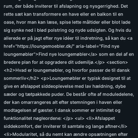
rum, der både inviterer til afslapning og nysgerrighed. Det
rette sæt kan transformere en have eller en balkon til en
oase, hvor man kan læse, spise lette måltider eller blot lade
sig synke ned i blød polstring og nyde udsigten. Og hvis du
allerede er på jagt efter nye idéer til indretning, så kan du <a
href="https://loungemoebler.dk/" aria-label="Find nye
loungemøbler">Find nye loungemøbler</a> som en del af en
bredere plan for at opgradere dit udemiljø.</p> <section>
<h2>Hvad er loungemøbler, og hvorfor passer de til dansk
sommerliv</h2> <p>Loungemøbler er typisk designet til at
give en afslappet siddeoplevelse med lav hældning, dybe
sæder og tætpakkede puder. De består ofte af moduledelene,
der kan omarrangeres alt efter stemningen i haven eller
modtagelsen af gæster. I dansk sommer er intimitet og
funktionalitet nøgleordene: </p> <ul> <li>Afslappet
siddekomfort, der inviterer til samtale og lange aftner</li>
<li>Modularitet, så du nemt kan ændre opsætningen efter