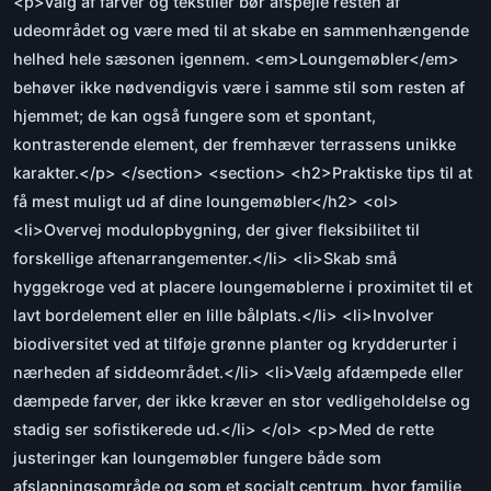
<p>Valg af farver og tekstiler bør afspejle resten af
udeområdet og være med til at skabe en sammenhængende
helhed hele sæsonen igennem. <em>Loungemøbler</em>
behøver ikke nødvendigvis være i samme stil som resten af
hjemmet; de kan også fungere som et spontant,
kontrasterende element, der fremhæver terrassens unikke
karakter.</p> </section> <section> <h2>Praktiske tips til at
få mest muligt ud af dine loungemøbler</h2> <ol>
<li>Overvej modulopbygning, der giver fleksibilitet til
forskellige aftenarrangementer.</li> <li>Skab små
hyggekroge ved at placere loungemøblerne i proximitet til et
lavt bordelement eller en lille bålplats.</li> <li>Involver
biodiversitet ved at tilføje grønne planter og krydderurter i
nærheden af siddeområdet.</li> <li>Vælg afdæmpede eller
dæmpede farver, der ikke kræver en stor vedligeholdelse og
stadig ser sofistikerede ud.</li> </ol> <p>Med de rette
justeringer kan loungemøbler fungere både som
afslapningsområde og som et socialt centrum, hvor familie