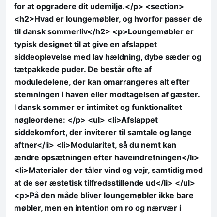
for at opgradere dit udemiljø.</p> <section>
<h2>Hvad er loungemøbler, og hvorfor passer de
til dansk sommerliv</h2> <p>Loungemøbler er
typisk designet til at give en afslappet
siddeoplevelse med lav hældning, dybe sæder og
tætpakkede puder. De består ofte af
moduledelene, der kan omarrangeres alt efter
stemningen i haven eller modtagelsen af gæster.
I dansk sommer er intimitet og funktionalitet
nøgleordene: </p> <ul> <li>Afslappet
siddekomfort, der inviterer til samtale og lange
aftner</li> <li>Modularitet, så du nemt kan
ændre opsætningen efter haveindretningen</li>
<li>Materialer der tåler vind og vejr, samtidig med
at de ser æstetisk tilfredsstillende ud</li> </ul>
<p>På den måde bliver loungemøbler ikke bare
møbler, men en intention om ro og nærvær i