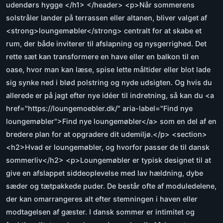
udendørs hygge </h1> </header> <p>Når sommerens
solstråler lander på terrassen eller altanen, bliver valget af
<strong>loungemøbler</strong> centralt for at skabe et
rum, der både inviterer til afslapning og nysgerrighed. Det
rette sæt kan transformere en have eller en balkon til en
oase, hvor man kan læse, spise lette måltider eller blot lade
sig synke ned i blød polstring og nyde udsigten. Og hvis du
allerede er på jagt efter nye idéer til indretning, så kan du <a
href="https://loungemoebler.dk/" aria-label="Find nye
loungemøbler">Find nye loungemøbler</a> som en del af en
bredere plan for at opgradere dit udemiljø.</p> <section>
<h2>Hvad er loungemøbler, og hvorfor passer de til dansk
sommerliv</h2> <p>Loungemøbler er typisk designet til at
give en afslappet siddeoplevelse med lav hældning, dybe
sæder og tætpakkede puder. De består ofte af moduledelene,
der kan omarrangeres alt efter stemningen i haven eller
modtagelsen af gæster. I dansk sommer er intimitet og