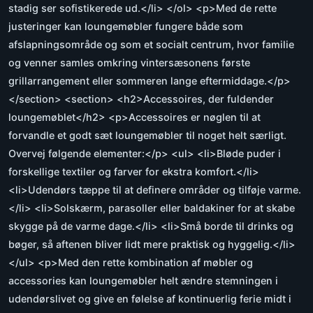
stadig ser sofistikerede ud.</li> </ol> <p>Med de rette
justeringer kan loungemøbler fungere både som
afslapningsområde og som et socialt centrum, hvor familie
og venner samles omkring vintersæsonens første
grillarrangement eller sommeren lange eftermiddage.</p>
</section> <section> <h2>Accessoires, der fuldender
loungemøblet</h2> <p>Accessoires er nøglen til at
forvandle et godt sæt loungemøbler til noget helt særligt.
Overvej følgende elementer:</p> <ul> <li>Bløde puder i
forskellige textiler og farver for ekstra komfort.</li>
<li>Udendørs tæppe til at definere områder og tilføje varme.
</li> <li>Solskærm, parasoller eller baldakiner for at skabe
skygge på de varme dage.</li> <li>Små borde til drinks og
bøger, så aftenen bliver lidt mere praktisk og hyggelig.</li>
</ul> <p>Med den rette kombination af møbler og
accessories kan loungemøbler helt ændre stemningen i
udendørslivet og give en følelse af kontinuerlig ferie midt i