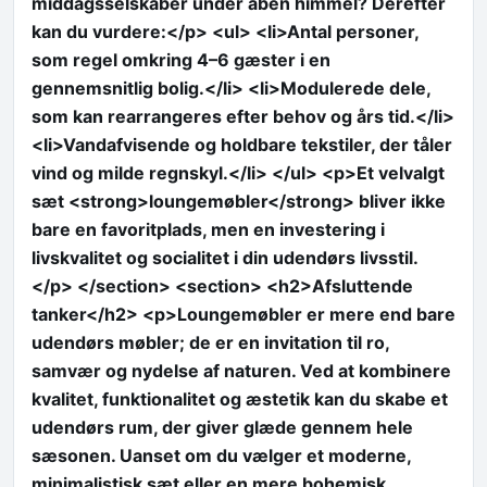
middagsselskaber under åben himmel? Derefter
kan du vurdere:</p> <ul> <li>Antal personer,
som regel omkring 4–6 gæster i en
gennemsnitlig bolig.</li> <li>Modulerede dele,
som kan rearrangeres efter behov og års tid.</li>
<li>Vandafvisende og holdbare tekstiler, der tåler
vind og milde regnskyl.</li> </ul> <p>Et velvalgt
sæt <strong>loungemøbler</strong> bliver ikke
bare en favoritplads, men en investering i
livskvalitet og socialitet i din udendørs livsstil.
</p> </section> <section> <h2>Afsluttende
tanker</h2> <p>Loungemøbler er mere end bare
udendørs møbler; de er en invitation til ro,
samvær og nydelse af naturen. Ved at kombinere
kvalitet, funktionalitet og æstetik kan du skabe et
udendørs rum, der giver glæde gennem hele
sæsonen. Uanset om du vælger et moderne,
minimalistisk sæt eller en mere bohemisk,