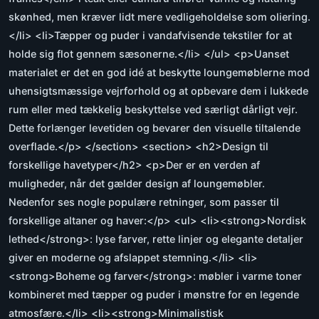
skønhed, men kræver lidt mere vedligeholdelse som oliering.
</li> <li>Tæpper og puder i vandafvisende tekstiler for at
holde sig flot gennem sæsonerne.</li> </ul> <p>Uanset
materialet er det en god idé at beskytte loungemøblerne mod
uhensigtsmæssige vejrforhold og at opbevare dem i lukkede
rum eller med tækkelig beskyttelse ved særligt dårligt vejr.
Dette forlænger levetiden og bevarer den visuelle tiltalende
overflade.</p> </section> <section> <h2>Design til
forskellige havetyper</h2> <p>Der er en verden af
muligheder, når det gælder design af loungemøbler.
Nedenfor ses nogle populære retninger, som passer til
forskellige altaner og haver:</p> <ul> <li><strong>Nordisk
lethed</strong>: lyse farver, rette linjer og elegante detaljer
giver en moderne og afslappet stemning.</li> <li>
<strong>Boheme og farver</strong>: møbler i varme toner
kombineret med tæpper og puder i mønstre for en legende
atmosfære.</li> <li><strong>Minimalistisk