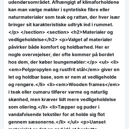
udendørsområdet. Afhængigt af klimaforholdene
kan man vælge møbler i syntetiske fibre eller
naturmaterialer som teak og rattan, der hver især
bringer sit karakteristiske udtryk ind i rummet.
</p> </section> <section> <h2>Materialer og
vedligeholdelse</h2> <p>Valget af materialer
påvirker både komfort og holdbarhed. Her er
nogle overvejelser, der ofte kommer på bordet
hos dem, der køber loungemøbler:</p> <ul> <li>
<em>Polypropylen og rustfrit stål</em> giver en
let og holdbar base, som er nem at vedligeholde
og rengøre.</li> <li><em>Wooden frames</em>
i teak eller cumaru tilfører varme og naturlig
skønhed, men kræver lidt mere vedligeholdelse
som oliering.</li> <li>Tæpper og puder i
vandafvisende tekstiler for at holde sig flot
gennem sæsonerne.</li> </ul> <p>Uanset