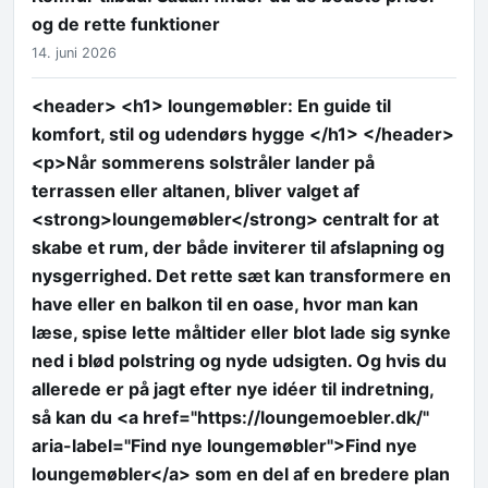
og de rette funktioner
14. juni 2026
<header> <h1> loungemøbler: En guide til
komfort, stil og udendørs hygge </h1> </header>
<p>Når sommerens solstråler lander på
terrassen eller altanen, bliver valget af
<strong>loungemøbler</strong> centralt for at
skabe et rum, der både inviterer til afslapning og
nysgerrighed. Det rette sæt kan transformere en
have eller en balkon til en oase, hvor man kan
læse, spise lette måltider eller blot lade sig synke
ned i blød polstring og nyde udsigten. Og hvis du
allerede er på jagt efter nye idéer til indretning,
så kan du <a href="https://loungemoebler.dk/"
aria-label="Find nye loungemøbler">Find nye
loungemøbler</a> som en del af en bredere plan