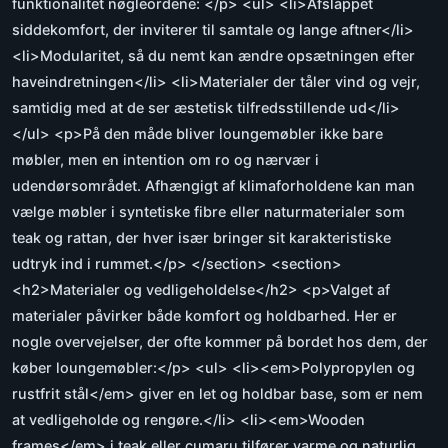
funktionalitet nøgleordene: </p> <ul> <li>Afslappet
siddekomfort, der inviterer til samtale og lange aftner</li>
<li>Modularitet, så du nemt kan ændre opsætningen efter
haveindretningen</li> <li>Materialer der tåler vind og vejr,
samtidig med at de ser æstetisk tilfredsstillende ud</li>
</ul> <p>På den måde bliver loungemøbler ikke bare
møbler, men en intention om ro og nærvær i
udendørsområdet. Afhængigt af klimaforholdene kan man
vælge møbler i syntetiske fibre eller naturmaterialer som
teak og rattan, der hver især bringer sit karakteristiske
udtryk ind i rummet.</p> </section> <section>
<h2>Materialer og vedligeholdelse</h2> <p>Valget af
materialer påvirker både komfort og holdbarhed. Her er
nogle overvejelser, der ofte kommer på bordet hos dem, der
køber loungemøbler:</p> <ul> <li><em>Polypropylen og
rustfrit stål</em> giver en let og holdbar base, som er nem
at vedligeholde og rengøre.</li> <li><em>Wooden
frames</em> i teak eller cumaru tilfører varme og naturlig