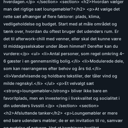
hverdagen.</p> </section> <section> <h2>Hvordan vælger
man det rigtige sæt loungemøbler?</h2> <p>At vælge det
rette sæt afhænger af flere faktorer: plads, klima,
vedligeholdelse og budget. Start med at måle området og
tænk over, hvordan du oftest bruger det udendørs rum. Er
det til afterwork-chill med venner, eller skal det kunne være
til middagsselskaber under åben himmel? Derefter kan du
vurdere:</p> <ul> <li>Antal personer, som regel omkring 4–
6 gæster i en gennemsnitlig bolig.</li> <li>Modulerede dele,
som kan rearrangeres efter behov og års tid.</li>
<li>Vandafvisende og holdbare tekstiler, der tåler vind og
milde regnskyl.</li> </ul> <p>Et velvalgt sæt
<strong>loungemøbler</strong> bliver ikke bare en
favoritplads, men en investering i livskvalitet og socialitet i
din udendørs livsstil.</p> </section> <section>
<h2>Afsluttende tanker</h2> <p>Loungemøbler er mere
end bare udendørs møbler; de er en invitation til ro, samvær
og nydelse af naturen. Ved at kombinere kvalitet,