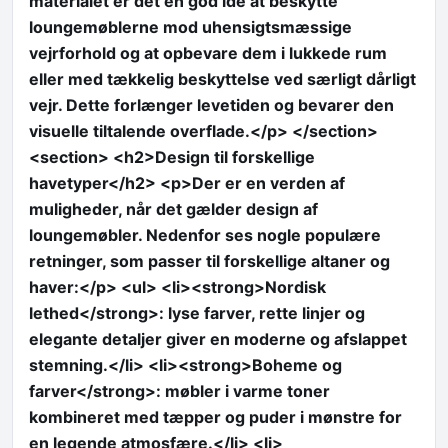
materialet er det en god idé at beskytte
loungemøblerne mod uhensigtsmæssige
vejrforhold og at opbevare dem i lukkede rum
eller med tækkelig beskyttelse ved særligt dårligt
vejr. Dette forlænger levetiden og bevarer den
visuelle tiltalende overflade.</p> </section>
<section> <h2>Design til forskellige
havetyper</h2> <p>Der er en verden af
muligheder, når det gælder design af
loungemøbler. Nedenfor ses nogle populære
retninger, som passer til forskellige altaner og
haver:</p> <ul> <li><strong>Nordisk
lethed</strong>: lyse farver, rette linjer og
elegante detaljer giver en moderne og afslappet
stemning.</li> <li><strong>Boheme og
farver</strong>: møbler i varme toner
kombineret med tæpper og puder i mønstre for
en legende atmosfære.</li> <li>