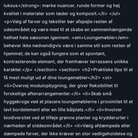
luksus</strong>: mørke nuancer, runde former og høj
kvalitet i materialer som læder og komposit.</li> </ul>
<p>Valg af farver og tekstiler bør afspejle resten af
udeområdet og være med til at skabe en sammenhængende
helhed hele sæsonen igennem. <em>Loungemøbler</em>
behøver ikke nødvendigvis være i samme stil som resten af
hjemmet; de kan også fungere som et spontant,
kontrasterende element, der fremhæver terrassens unikke
karakter.</p> </section> <section> <h2>Praktiske tips til at
få mest muligt ud af dine loungemøbler</h2> <ol>
<li>Overvej modulopbygning, der giver fleksibilitet til
forskellige aftenarrangementer.</li> <li>Skab små
hyggekroge ved at placere loungemøblerne i proximitet til et
lavt bordelement eller en lille bålplats.</li> <li>Involver
biodiversitet ved at tilføje grønne planter og krydderurter i
nærheden af siddeområdet.</li> <li>Vælg afdæmpede eller
dæmpede farver, der ikke kræver en stor vedligeholdelse og