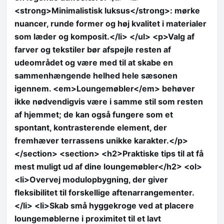
<strong>Minimalistisk luksus</strong>: mørke
nuancer, runde former og høj kvalitet i materialer
som læder og komposit.</li> </ul> <p>Valg af
farver og tekstiler bør afspejle resten af
udeområdet og være med til at skabe en
sammenhængende helhed hele sæsonen
igennem. <em>Loungemøbler</em> behøver
ikke nødvendigvis være i samme stil som resten
af hjemmet; de kan også fungere som et
spontant, kontrasterende element, der
fremhæver terrassens unikke karakter.</p>
</section> <section> <h2>Praktiske tips til at få
mest muligt ud af dine loungemøbler</h2> <ol>
<li>Overvej modulopbygning, der giver
fleksibilitet til forskellige aftenarrangementer.
</li> <li>Skab små hyggekroge ved at placere
loungemøblerne i proximitet til et lavt