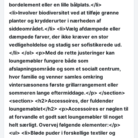
bordelement eller en lille bålplats.</li>
<li>Involver biodiversitet ved at tilføje grønne
planter og krydderurter i nærheden af
siddeområdet.</li> <li>Vælg afdæmpede eller
dæmpede farver, der ikke kræver en stor
vedligeholdelse og stadig ser sofistikerede ud.
</li> </ol> <p>Med de rette justeringer kan
loungemøbler fungere både som
afslapningsområde og som et socialt centrum,
hvor familie og venner samles omkring
vintersæsonens første grillarrangement eller
sommeren lange eftermiddage.</p> </section>
<section> <h2>Accessoires, der fuldender
loungemøblet</h2> <p>Accessoires er nøglen til
at forvandle et godt sæt loungemøbler til noget
helt særligt. Overvej følgende elementer:</p>
<ul> <li>Bløde puder i forskellige textiler og