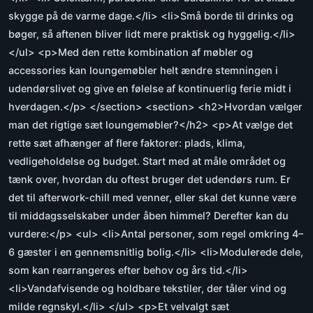
skygge på de varme dage.</li> <li>Små borde til drinks og
bøger, så aftenen bliver lidt mere praktisk og hyggelig.</li>
</ul> <p>Med den rette kombination af møbler og
accessories kan loungemøbler helt ændre stemningen i
udendørslivet og give en følelse af kontinuerlig ferie midt i
hverdagen.</p> </section> <section> <h2>Hvordan vælger
man det rigtige sæt loungemøbler?</h2> <p>At vælge det
rette sæt afhænger af flere faktorer: plads, klima,
vedligeholdelse og budget. Start med at måle området og
tænk over, hvordan du oftest bruger det udendørs rum. Er
det til afterwork-chill med venner, eller skal det kunne være
til middagsselskaber under åben himmel? Derefter kan du
vurdere:</p> <ul> <li>Antal personer, som regel omkring 4–
6 gæster i en gennemsnitlig bolig.</li> <li>Modulerede dele,
som kan rearrangeres efter behov og års tid.</li>
<li>Vandafvisende og holdbare tekstiler, der tåler vind og
milde regnskyl.</li> </ul> <p>Et velvalgt sæt