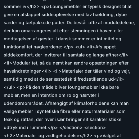
sommerliv</h2> <p>Loungemøbler er typisk designet til at
give en afslappet siddeoplevelse med lav hældning, dybe
sæder og tætpakkede puder. De består ofte af moduledelene,
der kan omarrangeres alt efter stemningen i haven eller
modtagelsen af gæster. I dansk sommer er intimitet og
funktionalitet nøgleordene: </p> <ul> <li>Afslappet
siddekomfort, der inviterer til samtale og lange aftner</li>
<li>Modularitet, så du nemt kan ændre opsætningen efter
haveindretningen</li> <li>Materialer der tåler vind og vejr,
samtidig med at de ser æstetisk tilfredsstillende ud</li>
</ul> <p>På den måde bliver loungemøbler ikke bare
møbler, men en intention om ro og nærvær i
udendørsområdet. Afhængigt af klimaforholdene kan man
vælge møbler i syntetiske fibre eller naturmaterialer som
teak og rattan, der hver især bringer sit karakteristiske
udtryk ind i rummet.</p> </section> <section>
<h2>Materialer og vedligeholdelse</h2> <p>Valget af