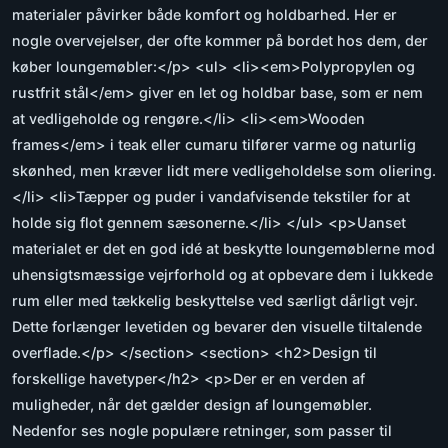
materialer påvirker både komfort og holdbarhed. Her er
nogle overvejelser, der ofte kommer på bordet hos dem, der
køber loungemøbler:</p> <ul> <li><em>Polypropylen og
rustfrit stål</em> giver en let og holdbar base, som er nem
at vedligeholde og rengøre.</li> <li><em>Wooden
frames</em> i teak eller cumaru tilfører varme og naturlig
skønhed, men kræver lidt mere vedligeholdelse som oliering.
</li> <li>Tæpper og puder i vandafvisende tekstiler for at
holde sig flot gennem sæsonerne.</li> </ul> <p>Uanset
materialet er det en god idé at beskytte loungemøblerne mod
uhensigtsmæssige vejrforhold og at opbevare dem i lukkede
rum eller med tækkelig beskyttelse ved særligt dårligt vejr.
Dette forlænger levetiden og bevarer den visuelle tiltalende
overflade.</p> </section> <section> <h2>Design til
forskellige havetyper</h2> <p>Der er en verden af
muligheder, når det gælder design af loungemøbler.
Nedenfor ses nogle populære retninger, som passer til