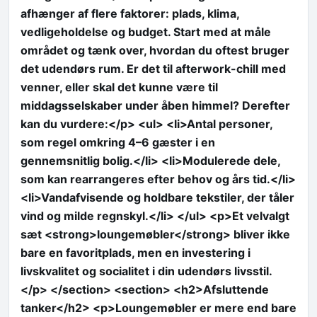
afhænger af flere faktorer: plads, klima,
vedligeholdelse og budget. Start med at måle
området og tænk over, hvordan du oftest bruger
det udendørs rum. Er det til afterwork-chill med
venner, eller skal det kunne være til
middagsselskaber under åben himmel? Derefter
kan du vurdere:</p> <ul> <li>Antal personer,
som regel omkring 4–6 gæster i en
gennemsnitlig bolig.</li> <li>Modulerede dele,
som kan rearrangeres efter behov og års tid.</li>
<li>Vandafvisende og holdbare tekstiler, der tåler
vind og milde regnskyl.</li> </ul> <p>Et velvalgt
sæt <strong>loungemøbler</strong> bliver ikke
bare en favoritplads, men en investering i
livskvalitet og socialitet i din udendørs livsstil.
</p> </section> <section> <h2>Afsluttende
tanker</h2> <p>Loungemøbler er mere end bare