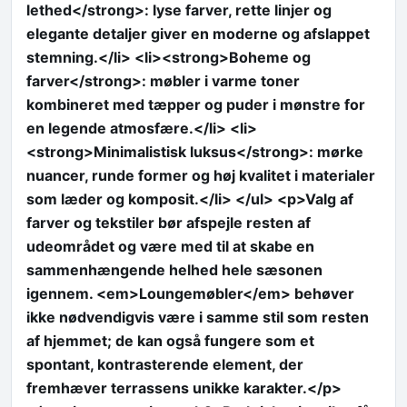
lethed</strong>: lyse farver, rette linjer og
elegante detaljer giver en moderne og afslappet
stemning.</li> <li><strong>Boheme og
farver</strong>: møbler i varme toner
kombineret med tæpper og puder i mønstre for
en legende atmosfære.</li> <li>
<strong>Minimalistisk luksus</strong>: mørke
nuancer, runde former og høj kvalitet i materialer
som læder og komposit.</li> </ul> <p>Valg af
farver og tekstiler bør afspejle resten af
udeområdet og være med til at skabe en
sammenhængende helhed hele sæsonen
igennem. <em>Loungemøbler</em> behøver
ikke nødvendigvis være i samme stil som resten
af hjemmet; de kan også fungere som et
spontant, kontrasterende element, der
fremhæver terrassens unikke karakter.</p>