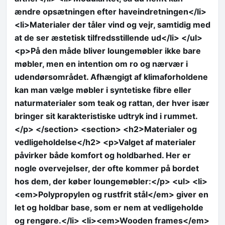
ændre opsætningen efter haveindretningen</li>
<li>Materialer der tåler vind og vejr, samtidig med
at de ser æstetisk tilfredsstillende ud</li> </ul>
<p>På den måde bliver loungemøbler ikke bare
møbler, men en intention om ro og nærvær i
udendørsområdet. Afhængigt af klimaforholdene
kan man vælge møbler i syntetiske fibre eller
naturmaterialer som teak og rattan, der hver især
bringer sit karakteristiske udtryk ind i rummet.
</p> </section> <section> <h2>Materialer og
vedligeholdelse</h2> <p>Valget af materialer
påvirker både komfort og holdbarhed. Her er
nogle overvejelser, der ofte kommer på bordet
hos dem, der køber loungemøbler:</p> <ul> <li>
<em>Polypropylen og rustfrit stål</em> giver en
let og holdbar base, som er nem at vedligeholde
og rengøre.</li> <li><em>Wooden frames</em>