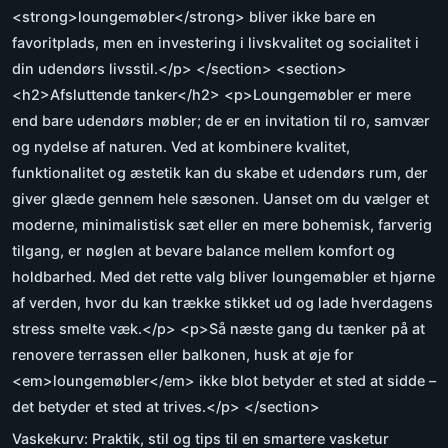
<strong>loungemøbler</strong> bliver ikke bare en
favoritplads, men en investering i livskvalitet og socialitet i
din udendørs livsstil.</p> </section> <section>
<h2>Afsluttende tanker</h2> <p>Loungemøbler er mere
end bare udendørs møbler; de er en invitation til ro, samvær
og nydelse af naturen. Ved at kombinere kvalitet,
funktionalitet og æstetik kan du skabe et udendørs rum, der
giver glæde gennem hele sæsonen. Uanset om du vælger et
moderne, minimalistisk sæt eller en mere bohemisk, farverig
tilgang, er nøglen at bevare balance mellem komfort og
holdbarhed. Med det rette valg bliver loungemøbler et hjørne
af verden, hvor du kan trække stikket ud og lade hverdagens
stress smelte væk.</p> <p>Så næste gang du tænker på at
renovere terrassen eller balkonen, husk at øje for
<em>loungemøbler</em> ikke blot betyder et sted at sidde –
det betyder et sted at trives.</p> </section>
Vaskekurv: Praktik, stil og tips til en smartere vasketur