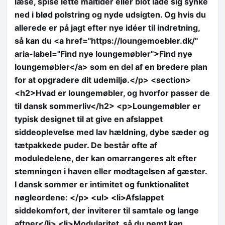
læse, spise lette måltider eller blot lade sig synke
ned i blød polstring og nyde udsigten. Og hvis du
allerede er på jagt efter nye idéer til indretning,
så kan du <a href="https://loungemoebler.dk/"
aria-label="Find nye loungemøbler">Find nye
loungemøbler</a> som en del af en bredere plan
for at opgradere dit udemiljø.</p> <section>
<h2>Hvad er loungemøbler, og hvorfor passer de
til dansk sommerliv</h2> <p>Loungemøbler er
typisk designet til at give en afslappet
siddeoplevelse med lav hældning, dybe sæder og
tætpakkede puder. De består ofte af
moduledelene, der kan omarrangeres alt efter
stemningen i haven eller modtagelsen af gæster.
I dansk sommer er intimitet og funktionalitet
nøgleordene: </p> <ul> <li>Afslappet
siddekomfort, der inviterer til samtale og lange
aftner</li> <li>Modularitet, så du nemt kan