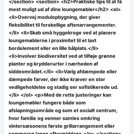
</section> <section> <h2>Praktiske tips til at få
mest muligt ud af dine loungemøbler</h2> <ol>
<li>Overvej modulopbygning, der giver
fleksibilitet til forskellige aftenarrangementer.
</li> <li>Skab små hyggekroge ved at placere
loungemøblerne i proximitet til et lavt
bordelement eller en lille bålplats.</li>
<li>Involver biodiversitet ved at tilføje grønne
planter og krydderurter i nærheden af
siddeområdet.</li> <li>Vælg afdæmpede eller
dæmpede farver, der ikke kræver en stor
vedligeholdelse og stadig ser sofistikerede ud.
</li> </ol> <p>Med de rette justeringer kan
loungemøbler fungere både som
afslapningsområde og som et socialt centrum,
hvor familie og venner samles omkring
vintersæsonens første grillarrangement eller
sommeren lange eftermiddage.</p> </section>