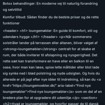
Botox behandlinger: En moderne vej til naturlig forandring
og selvtillid
Komfur tilbud: Sådan finder du de bedste priser og de rette
funktioner
<header> <h1> loungemøbler: En guide til komfort, stil og
udendørs hygge </h1> </header> <p>Når sommerens
solstråler lander på terrassen eller altanen, bliver valget af
<strong>loungemøbler</strong> centralt for at skabe et
rum, der både inviterer til afslapning og nysgerrighed. Det
rette sæt kan transformere en have eller en balkon til en
oase, hvor man kan læse, spise lette måltider eller blot lade
sig synke ned i blød polstring og nyde udsigten. Og hvis du
allerede er på jagt efter nye idéer til indretning, så kan du <a
href="https://loungemoebler.dk/" aria-label="Find nye
loungemøbler">Find nye loungemøbler</a> som en del af en
bredere plan for at opgradere dit udemiljø.</p> <section>
<h2>Hvad er loungemøbler, og hvorfor passer de til dansk