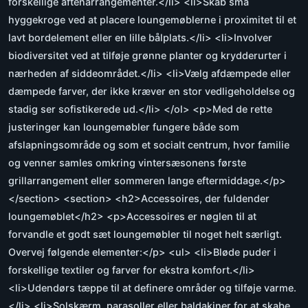
forskellige aftenarrangementer.</li> <li>Skab små
hyggekroge ved at placere loungemøblerne i proximitet til et
lavt bordelement eller en lille bålplats.</li> <li>Involver
biodiversitet ved at tilføje grønne planter og krydderurter i
nærheden af siddeområdet.</li> <li>Vælg afdæmpede eller
dæmpede farver, der ikke kræver en stor vedligeholdelse og
stadig ser sofistikerede ud.</li> </ol> <p>Med de rette
justeringer kan loungemøbler fungere både som
afslapningsområde og som et socialt centrum, hvor familie
og venner samles omkring vintersæsonens første
grillarrangement eller sommeren lange eftermiddage.</p>
</section> <section> <h2>Accessoires, der fuldender
loungemøblet</h2> <p>Accessoires er nøglen til at
forvandle et godt sæt loungemøbler til noget helt særligt.
Overvej følgende elementer:</p> <ul> <li>Bløde puder i
forskellige textiler og farver for ekstra komfort.</li>
<li>Udendørs tæppe til at definere områder og tilføje varme.
</li> <li>Solskærm, parasoller eller baldakiner for at skabe