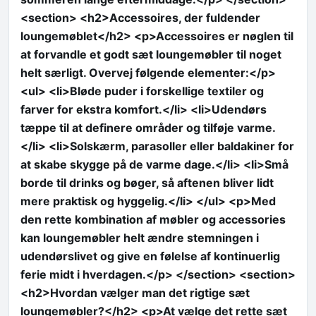
<section> <h2>Accessoires, der fuldender
loungemøblet</h2> <p>Accessoires er nøglen til
at forvandle et godt sæt loungemøbler til noget
helt særligt. Overvej følgende elementer:</p>
<ul> <li>Bløde puder i forskellige textiler og
farver for ekstra komfort.</li> <li>Udendørs
tæppe til at definere områder og tilføje varme.
</li> <li>Solskærm, parasoller eller baldakiner for
at skabe skygge på de varme dage.</li> <li>Små
borde til drinks og bøger, så aftenen bliver lidt
mere praktisk og hyggelig.</li> </ul> <p>Med
den rette kombination af møbler og accessories
kan loungemøbler helt ændre stemningen i
udendørslivet og give en følelse af kontinuerlig
ferie midt i hverdagen.</p> </section> <section>
<h2>Hvordan vælger man det rigtige sæt
loungemøbler?</h2> <p>At vælge det rette sæt