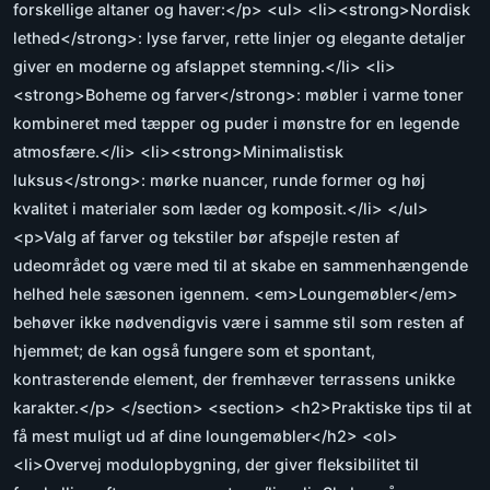
forskellige altaner og haver:</p> <ul> <li><strong>Nordisk
lethed</strong>: lyse farver, rette linjer og elegante detaljer
giver en moderne og afslappet stemning.</li> <li>
<strong>Boheme og farver</strong>: møbler i varme toner
kombineret med tæpper og puder i mønstre for en legende
atmosfære.</li> <li><strong>Minimalistisk
luksus</strong>: mørke nuancer, runde former og høj
kvalitet i materialer som læder og komposit.</li> </ul>
<p>Valg af farver og tekstiler bør afspejle resten af
udeområdet og være med til at skabe en sammenhængende
helhed hele sæsonen igennem. <em>Loungemøbler</em>
behøver ikke nødvendigvis være i samme stil som resten af
hjemmet; de kan også fungere som et spontant,
kontrasterende element, der fremhæver terrassens unikke
karakter.</p> </section> <section> <h2>Praktiske tips til at
få mest muligt ud af dine loungemøbler</h2> <ol>
<li>Overvej modulopbygning, der giver fleksibilitet til