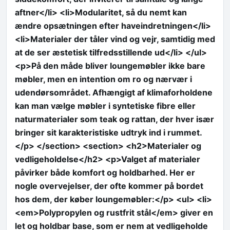
aftner</li> <li>Modularitet, så du nemt kan
ændre opsætningen efter haveindretningen</li>
<li>Materialer der tåler vind og vejr, samtidig med
at de ser æstetisk tilfredsstillende ud</li> </ul>
<p>På den måde bliver loungemøbler ikke bare
møbler, men en intention om ro og nærvær i
udendørsområdet. Afhængigt af klimaforholdene
kan man vælge møbler i syntetiske fibre eller
naturmaterialer som teak og rattan, der hver især
bringer sit karakteristiske udtryk ind i rummet.
</p> </section> <section> <h2>Materialer og
vedligeholdelse</h2> <p>Valget af materialer
påvirker både komfort og holdbarhed. Her er
nogle overvejelser, der ofte kommer på bordet
hos dem, der køber loungemøbler:</p> <ul> <li>
<em>Polypropylen og rustfrit stål</em> giver en
let og holdbar base, som er nem at vedligeholde