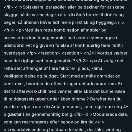
</li> <li>Solskærm, parasoller eller baldakiner for at skabe
skygge på de varme dage.</li> <li>Små borde til drinks og
bøger, så aftenen bliver lidt mere praktisk og hyggelig.</li>
</ul> <p>Med den rette kombination af møbler og
accessories kan loungemøbler helt ændre stemningen i
udendørslivet og give en følelse af kontinuerlig ferie midt i
hverdagen.</p> </section> <section> <h2>Hvordan vælger
man det rigtige sæt loungemøbler?</h2> <p>At vælge det
rette sæt afhænger af flere faktorer: plads, klima,
vedligeholdelse og budget. Start med at måle området og
tænk over, hvordan du oftest bruger det udendørs rum. Er
det til afterwork-chill med venner, eller skal det kunne være
til middagsselskaber under åben himmel? Derefter kan du
vurdere:</p> <ul> <li>Antal personer, som regel omkring 4–
6 gæster i en gennemsnitlig bolig.</li> <li>Modulerede dele,
som kan rearrangeres efter behov og års tid.</li>
<li>Vandafvisende og holdbare tekstiler, der tåler vind og