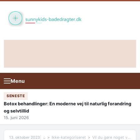
Skip to content
Menu
SENESTE
Botox behandlinger: En moderne vej til naturlig forandring
og selvtillid
15. juni 2026
13. oktober 2023
⌂
Ikke-kategoriseret
Vil du gøre noget ved taget? Se mere om tagrenderens og maling af tag