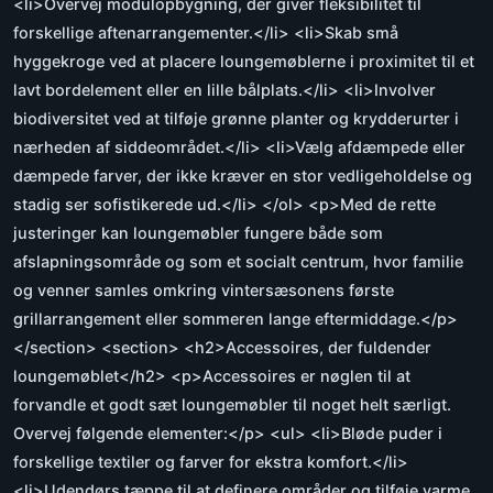
<li>Overvej modulopbygning, der giver fleksibilitet til
forskellige aftenarrangementer.</li> <li>Skab små
hyggekroge ved at placere loungemøblerne i proximitet til et
lavt bordelement eller en lille bålplats.</li> <li>Involver
biodiversitet ved at tilføje grønne planter og krydderurter i
nærheden af siddeområdet.</li> <li>Vælg afdæmpede eller
dæmpede farver, der ikke kræver en stor vedligeholdelse og
stadig ser sofistikerede ud.</li> </ol> <p>Med de rette
justeringer kan loungemøbler fungere både som
afslapningsområde og som et socialt centrum, hvor familie
og venner samles omkring vintersæsonens første
grillarrangement eller sommeren lange eftermiddage.</p>
</section> <section> <h2>Accessoires, der fuldender
loungemøblet</h2> <p>Accessoires er nøglen til at
forvandle et godt sæt loungemøbler til noget helt særligt.
Overvej følgende elementer:</p> <ul> <li>Bløde puder i
forskellige textiler og farver for ekstra komfort.</li>
<li>Udendørs tæppe til at definere områder og tilføje varme.