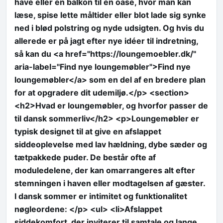
have eller en balkon til en oase, hvor man kan
læse, spise lette måltider eller blot lade sig synke
ned i blød polstring og nyde udsigten. Og hvis du
allerede er på jagt efter nye idéer til indretning,
så kan du <a href="https://loungemoebler.dk/"
aria-label="Find nye loungemøbler">Find nye
loungemøbler</a> som en del af en bredere plan
for at opgradere dit udemiljø.</p> <section>
<h2>Hvad er loungemøbler, og hvorfor passer de
til dansk sommerliv</h2> <p>Loungemøbler er
typisk designet til at give en afslappet
siddeoplevelse med lav hældning, dybe sæder og
tætpakkede puder. De består ofte af
moduledelene, der kan omarrangeres alt efter
stemningen i haven eller modtagelsen af gæster.
I dansk sommer er intimitet og funktionalitet
nøgleordene: </p> <ul> <li>Afslappet
siddekomfort, der inviterer til samtale og lange