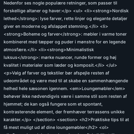
Nedenfor ses nogle populære retninger, som passer til
forskellige altaner og haver:</p> <ul> <li><strong>Nordisk
lethed</strong>: lyse farver, rette linjer og elegante detaljer
giver en moderne og afslappet stemning.</li> <li>
<strong>Boheme og farver</strong>: møbler i varme toner
kombineret med tæpper og puder i mønstre for en legende
atmosfære.</li> <li><strong>Minimalistisk
luksus</strong>: mørke nuancer, runde former og høj
kvalitet i materialer som læder og komposit.</li> </ul>
<p>Valg af farver og tekstiler bør afspejle resten af
udeområdet og være med til at skabe en sammenhængende
helhed hele sæsonen igennem. <em>Loungemøbler</em>
behøver ikke nødvendigvis være i samme stil som resten af
hjemmet; de kan også fungere som et spontant,
kontrasterende element, der fremhæver terrassens unikke
karakter.</p> </section> <section> <h2>Praktiske tips til at
få mest muligt ud af dine loungemøbler</h2> <ol>