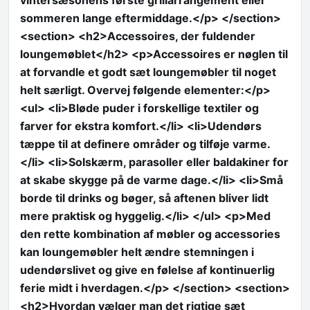
sommeren lange eftermiddage.</p> </section>
<section> <h2>Accessoires, der fuldender
loungemøblet</h2> <p>Accessoires er nøglen til
at forvandle et godt sæt loungemøbler til noget
helt særligt. Overvej følgende elementer:</p>
<ul> <li>Bløde puder i forskellige textiler og
farver for ekstra komfort.</li> <li>Udendørs
tæppe til at definere områder og tilføje varme.
</li> <li>Solskærm, parasoller eller baldakiner for
at skabe skygge på de varme dage.</li> <li>Små
borde til drinks og bøger, så aftenen bliver lidt
mere praktisk og hyggelig.</li> </ul> <p>Med
den rette kombination af møbler og accessories
kan loungemøbler helt ændre stemningen i
udendørslivet og give en følelse af kontinuerlig
ferie midt i hverdagen.</p> </section> <section>
<h2>Hvordan vælger man det rigtige sæt