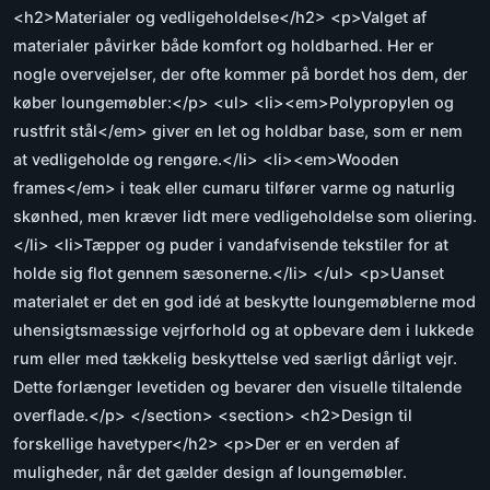
<h2>Materialer og vedligeholdelse</h2> <p>Valget af
materialer påvirker både komfort og holdbarhed. Her er
nogle overvejelser, der ofte kommer på bordet hos dem, der
køber loungemøbler:</p> <ul> <li><em>Polypropylen og
rustfrit stål</em> giver en let og holdbar base, som er nem
at vedligeholde og rengøre.</li> <li><em>Wooden
frames</em> i teak eller cumaru tilfører varme og naturlig
skønhed, men kræver lidt mere vedligeholdelse som oliering.
</li> <li>Tæpper og puder i vandafvisende tekstiler for at
holde sig flot gennem sæsonerne.</li> </ul> <p>Uanset
materialet er det en god idé at beskytte loungemøblerne mod
uhensigtsmæssige vejrforhold og at opbevare dem i lukkede
rum eller med tækkelig beskyttelse ved særligt dårligt vejr.
Dette forlænger levetiden og bevarer den visuelle tiltalende
overflade.</p> </section> <section> <h2>Design til
forskellige havetyper</h2> <p>Der er en verden af
muligheder, når det gælder design af loungemøbler.