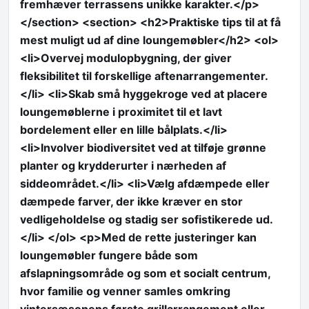
fremhæver terrassens unikke karakter.</p>
</section> <section> <h2>Praktiske tips til at få
mest muligt ud af dine loungemøbler</h2> <ol>
<li>Overvej modulopbygning, der giver
fleksibilitet til forskellige aftenarrangementer.
</li> <li>Skab små hyggekroge ved at placere
loungemøblerne i proximitet til et lavt
bordelement eller en lille bålplats.</li>
<li>Involver biodiversitet ved at tilføje grønne
planter og krydderurter i nærheden af
siddeområdet.</li> <li>Vælg afdæmpede eller
dæmpede farver, der ikke kræver en stor
vedligeholdelse og stadig ser sofistikerede ud.
</li> </ol> <p>Med de rette justeringer kan
loungemøbler fungere både som
afslapningsområde og som et socialt centrum,
hvor familie og venner samles omkring
vintersæsonens første grillarrangement eller