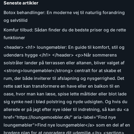
Seneste artikler
Botox behandlinger: En moderne vej til naturlig forandring
og selvtillid
Komfur tilbud: Sådan finder du de bedste priser og de rette
funktioner
<header> <h1> loungemøbler: En guide til komfort, stil og
udendørs hygge </h1> </header> <p>Når sommerens
solstråler lander på terrassen eller altanen, bliver valget af
<strong>loungemøbler</strong> centralt for at skabe et
rum, der både inviterer til afslapning og nysgerrighed. Det
rette sæt kan transformere en have eller en balkon til en
oase, hvor man kan læse, spise lette måltider eller blot lade
sig synke ned i blød polstring og nyde udsigten. Og hvis du
allerede er på jagt efter nye idéer til indretning, så kan du <a
href="https://loungemoebler.dk/" aria-label="Find nye
loungemøbler">Find nye loungemøbler</a> som en del af en
bredere plan for at opgradere dit udemiljø.</p> <section>