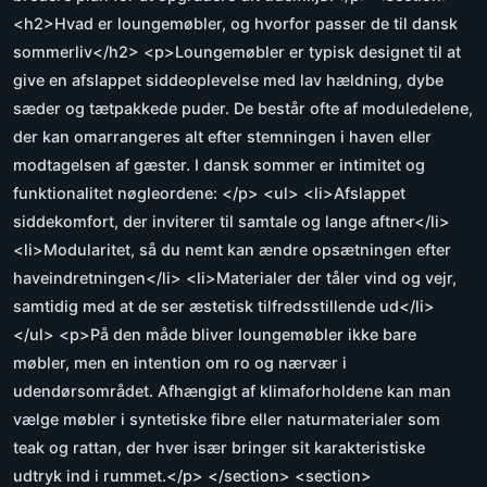
<h2>Hvad er loungemøbler, og hvorfor passer de til dansk
sommerliv</h2> <p>Loungemøbler er typisk designet til at
give en afslappet siddeoplevelse med lav hældning, dybe
sæder og tætpakkede puder. De består ofte af moduledelene,
der kan omarrangeres alt efter stemningen i haven eller
modtagelsen af gæster. I dansk sommer er intimitet og
funktionalitet nøgleordene: </p> <ul> <li>Afslappet
siddekomfort, der inviterer til samtale og lange aftner</li>
<li>Modularitet, så du nemt kan ændre opsætningen efter
haveindretningen</li> <li>Materialer der tåler vind og vejr,
samtidig med at de ser æstetisk tilfredsstillende ud</li>
</ul> <p>På den måde bliver loungemøbler ikke bare
møbler, men en intention om ro og nærvær i
udendørsområdet. Afhængigt af klimaforholdene kan man
vælge møbler i syntetiske fibre eller naturmaterialer som
teak og rattan, der hver især bringer sit karakteristiske
udtryk ind i rummet.</p> </section> <section>