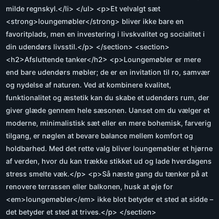
milde regnskyl.</li> </ul> <p>Et velvalgt sæt
<strong>loungemøbler</strong> bliver ikke bare en
favoritplads, men en investering i livskvalitet og socialitet i
din udendørs livsstil.</p> </section> <section>
<h2>Afsluttende tanker</h2> <p>Loungemøbler er mere
end bare udendørs møbler; de er en invitation til ro, samvær
og nydelse af naturen. Ved at kombinere kvalitet,
funktionalitet og æstetik kan du skabe et udendørs rum, der
giver glæde gennem hele sæsonen. Uanset om du vælger et
moderne, minimalistisk sæt eller en mere bohemisk, farverig
tilgang, er nøglen at bevare balance mellem komfort og
holdbarhed. Med det rette valg bliver loungemøbler et hjørne
af verden, hvor du kan trække stikket ud og lade hverdagens
stress smelte væk.</p> <p>Så næste gang du tænker på at
renovere terrassen eller balkonen, husk at øje for
<em>loungemøbler</em> ikke blot betyder et sted at sidde –
det betyder et sted at trives.</p> </section>