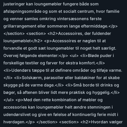
justeringer kan loungemøbler fungere både som
afslapningsområde og som et socialt centrum, hvor familie
og venner samles omkring vintersæsonens første
grillarrangement eller sommeren lange eftermiddage.</p>
</section> <section> <h2>Accessoires, der fuldender
loungemøblet</h2> <p>Accessoires er nøglen til at
forvandle et godt sæt loungemøbler til noget helt særligt.
Overvej følgende elementer:</p> <ul> <li>Bløde puder i
forskellige textiler og farver for ekstra komfort.</li>
<li>Udendørs tæppe til at definere områder og tilføje varme.
</li> <li>Solskærm, parasoller eller baldakiner for at skabe
skygge på de varme dage.</li> <li>Små borde til drinks og
bøger, så aftenen bliver lidt mere praktisk og hyggelig.</li>
</ul> <p>Med den rette kombination af møbler og
accessories kan loungemøbler helt ændre stemningen i
udendørslivet og give en følelse af kontinuerlig ferie midt i
hverdagen.</p> </section> <section> <h2>Hvordan vælger