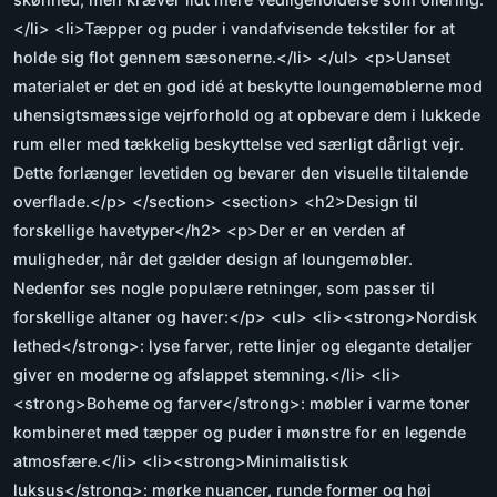
</li> <li>Tæpper og puder i vandafvisende tekstiler for at
holde sig flot gennem sæsonerne.</li> </ul> <p>Uanset
materialet er det en god idé at beskytte loungemøblerne mod
uhensigtsmæssige vejrforhold og at opbevare dem i lukkede
rum eller med tækkelig beskyttelse ved særligt dårligt vejr.
Dette forlænger levetiden og bevarer den visuelle tiltalende
overflade.</p> </section> <section> <h2>Design til
forskellige havetyper</h2> <p>Der er en verden af
muligheder, når det gælder design af loungemøbler.
Nedenfor ses nogle populære retninger, som passer til
forskellige altaner og haver:</p> <ul> <li><strong>Nordisk
lethed</strong>: lyse farver, rette linjer og elegante detaljer
giver en moderne og afslappet stemning.</li> <li>
<strong>Boheme og farver</strong>: møbler i varme toner
kombineret med tæpper og puder i mønstre for en legende
atmosfære.</li> <li><strong>Minimalistisk
luksus</strong>: mørke nuancer, runde former og høj