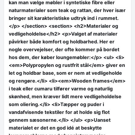
kan man vælge møbler i syntetiske fibre eller
naturmaterialer som teak og rattan, der hver især
bringer sit karakteristiske udtryk ind i rummet.
</p> </section> <section> <h2>Materialer og
vedligeholdelse</h2> <p>Valget af materialer
påvirker både komfort og holdbarhed. Her er
nogle overvejelser, der ofte kommer på bordet
hos dem, der køber loungemøbler:</p> <ul> <li>
<em>Polypropylen og rustfrit stål</em> giver en
let og holdbar base, som er nem at vedligeholde
og rengøre.</li> <li><em>Wooden frames</em>
i teak eller cumaru tilfører varme og naturlig
skønhed, men kræver lidt mere vedligeholdelse
som oliering.</li> <li>Tæpper og puder i
vandafvisende tekstiler for at holde sig flot
gennem sæsonerne.</li> </ul> <p>Uanset
materialet er det en god idé at beskytte