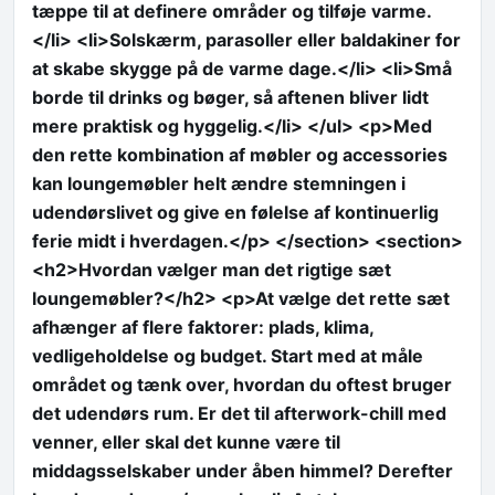
tæppe til at definere områder og tilføje varme.
</li> <li>Solskærm, parasoller eller baldakiner for
at skabe skygge på de varme dage.</li> <li>Små
borde til drinks og bøger, så aftenen bliver lidt
mere praktisk og hyggelig.</li> </ul> <p>Med
den rette kombination af møbler og accessories
kan loungemøbler helt ændre stemningen i
udendørslivet og give en følelse af kontinuerlig
ferie midt i hverdagen.</p> </section> <section>
<h2>Hvordan vælger man det rigtige sæt
loungemøbler?</h2> <p>At vælge det rette sæt
afhænger af flere faktorer: plads, klima,
vedligeholdelse og budget. Start med at måle
området og tænk over, hvordan du oftest bruger
det udendørs rum. Er det til afterwork-chill med
venner, eller skal det kunne være til
middagsselskaber under åben himmel? Derefter