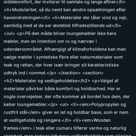
siddekomfort, der inviterer til samtale og lange aftner</li>
<li>Modularitet, så du nemt kan ændre opsætningen efter
haveindretningen</li> <li>Materialer der tåler vind og vejr,
samtidig med at de ser æstetisk tilfredsstillende ud</li>
</ul> <p>På den måde bliver loungemøbler ikke bare
møbler, men en intention om ro og nærvær i
udendørsområdet. Afhængigt af klimaforholdene kan man
vælge møbler i syntetiske fibre eller naturmaterialer som
teak og rattan, der hver især bringer sit karakteristiske
udtryk ind i rummet.</p> </section> <section>
<h2>Materialer og vedligeholdelse</h2> <p>Valget af
materialer påvirker både komfort og holdbarhed. Her er
nogle overvejelser, der ofte kommer på bordet hos dem, der
køber loungemøbler:</p> <ul> <li><em>Polypropylen og
rustfrit stål</em> giver en let og holdbar base, som er nem
at vedligeholde og rengøre.</li> <li><em>Wooden
frames</em> i teak eller cumaru tilfører varme og naturlig
skønhed, men kræver lidt mere vedligeholdelse som oliering.