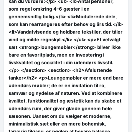
kan du vurdere:</p> <ul> <li>Antal personer,
som regel omkring 4–6 gæster i en
gennemsnitlig bolig.</li> <li>Modulerede dele,
som kan rearrangeres efter behov og års tid.</li>
<li>Vandafvisende og holdbare tekstiler, der tåler
vind og milde regnskyl.</li> </ul> <p>Et velvalgt
sæt <strong>loungemøbler</strong> bliver ikke
bare en favoritplads, men en investering i
livskvalitet og socialitet i din udendørs livsstil.
</p> </section> <section> <h2>Afsluttende
tanker</h2> <p>Loungemøbler er mere end bare
udendørs møbler; de er en invitation til ro,
samvær og nydelse af naturen. Ved at kombinere
kvalitet, funktionalitet og æstetik kan du skabe et
udendørs rum, der giver glæde gennem hele
sæsonen. Uanset om du vælger et moderne,
minimalistisk sæt eller en mere bohemisk,
farverig tilgang, er nøglen at bevare balance