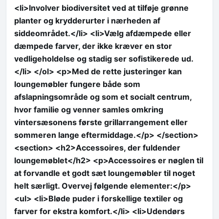
<li>Involver biodiversitet ved at tilføje grønne
planter og krydderurter i nærheden af
siddeområdet.</li> <li>Vælg afdæmpede eller
dæmpede farver, der ikke kræver en stor
vedligeholdelse og stadig ser sofistikerede ud.
</li> </ol> <p>Med de rette justeringer kan
loungemøbler fungere både som
afslapningsområde og som et socialt centrum,
hvor familie og venner samles omkring
vintersæsonens første grillarrangement eller
sommeren lange eftermiddage.</p> </section>
<section> <h2>Accessoires, der fuldender
loungemøblet</h2> <p>Accessoires er nøglen til
at forvandle et godt sæt loungemøbler til noget
helt særligt. Overvej følgende elementer:</p>
<ul> <li>Bløde puder i forskellige textiler og
farver for ekstra komfort.</li> <li>Udendørs