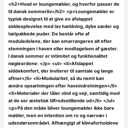
<h2>Hvad er loungemøbler, og hvorfor passer de
til dansk sommerliv</h2> <p>Loungemøbler er
typisk designet til at give en afslappet
siddeoplevelse med lav hældning, dybe sæder og
tætpakkede puder. De består ofte af
moduledelene, der kan omarrangeres alt efter
stemningen i haven eller modtagelsen af gæster.
I dansk sommer er intimitet og funktionalitet
nøgleordene: </p> <ul> <li>Afslappet
siddekomfort, der inviterer til samtale og lange
aftner</li> <li>Modularitet, så du nemt kan
ændre opsætningen efter haveindretningen</li>
<li>Materialer der tåler vind og vejr, samtidig med
at de ser æstetisk tilfredsstillende ud</li> </ul>
<p>På den måde bliver loungemøbler ikke bare
møbler, men en intention om ro og nærvær i
udendørsområdet. Afhængigt af klimaforholdene