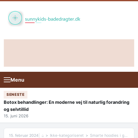
Skip to content
Menu
SENESTE
Botox behandlinger: En moderne vej til naturlig forandring
og selvtillid
15. juni 2026
15. februar 2024
⌂
Ikke-kategoriseret
Smarte hoodies i god kvalitet fra Fruit of the Loom