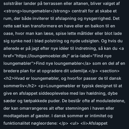
solstråler lander på terrassen eller altanen, bliver valget af
<strong>loungemøbler</strong> centralt for at skabe et
rum, der både inviterer til afslapning og nysgerrighed. Det
rette sæt kan transformere en have eller en balkon til en
oase, hvor man kan læse, spise lette måltider eller blot lade
sig synke ned i blød polstring og nyde udsigten. Og hvis du
allerede er på jagt efter nye idéer til indretning, så kan du <a
href="https://loungemoebler.dk/" aria-label="Find nye
loungemøbler">Find nye loungemøbler</a> som en del af en
bredere plan for at opgradere dit udemiljø.</p> <section>
<h2>Hvad er loungemøbler, og hvorfor passer de til dansk
sommerliv</h2> <p>Loungemøbler er typisk designet til at
give en afslappet siddeoplevelse med lav hældning, dybe
sæder og tætpakkede puder. De består ofte af moduledelene,
der kan omarrangeres alt efter stemningen i haven eller
modtagelsen af gæster. I dansk sommer er intimitet og
funktionalitet nøgleordene: </p> <ul> <li>Afslappet