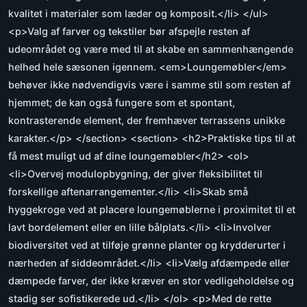
kvalitet i materialer som læder og komposit.</li> </ul>
<p>Valg af farver og tekstiler bør afspejle resten af
udeområdet og være med til at skabe en sammenhængende
helhed hele sæsonen igennem. <em>Loungemøbler</em>
behøver ikke nødvendigvis være i samme stil som resten af
hjemmet; de kan også fungere som et spontant,
kontrasterende element, der fremhæver terrassens unikke
karakter.</p> </section> <section> <h2>Praktiske tips til at
få mest muligt ud af dine loungemøbler</h2> <ol>
<li>Overvej modulopbygning, der giver fleksibilitet til
forskellige aftenarrangementer.</li> <li>Skab små
hyggekroge ved at placere loungemøblerne i proximitet til et
lavt bordelement eller en lille bålplats.</li> <li>Involver
biodiversitet ved at tilføje grønne planter og krydderurter i
nærheden af siddeområdet.</li> <li>Vælg afdæmpede eller
dæmpede farver, der ikke kræver en stor vedligeholdelse og
stadig ser sofistikerede ud.</li> </ol> <p>Med de rette