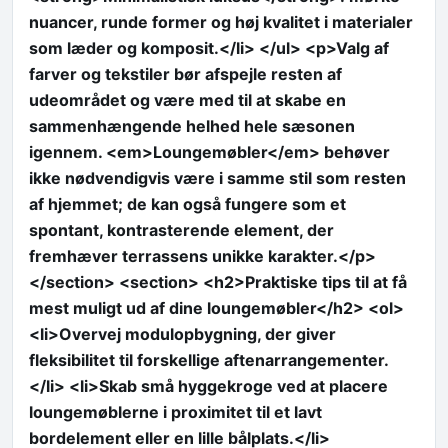
nuancer, runde former og høj kvalitet i materialer
som læder og komposit.</li> </ul> <p>Valg af
farver og tekstiler bør afspejle resten af
udeområdet og være med til at skabe en
sammenhængende helhed hele sæsonen
igennem. <em>Loungemøbler</em> behøver
ikke nødvendigvis være i samme stil som resten
af hjemmet; de kan også fungere som et
spontant, kontrasterende element, der
fremhæver terrassens unikke karakter.</p>
</section> <section> <h2>Praktiske tips til at få
mest muligt ud af dine loungemøbler</h2> <ol>
<li>Overvej modulopbygning, der giver
fleksibilitet til forskellige aftenarrangementer.
</li> <li>Skab små hyggekroge ved at placere
loungemøblerne i proximitet til et lavt
bordelement eller en lille bålplats.</li>