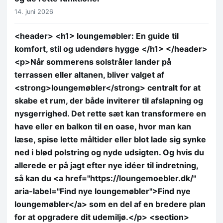
14. juni 2026
<header> <h1> loungemøbler: En guide til
komfort, stil og udendørs hygge </h1> </header>
<p>Når sommerens solstråler lander på
terrassen eller altanen, bliver valget af
<strong>loungemøbler</strong> centralt for at
skabe et rum, der både inviterer til afslapning og
nysgerrighed. Det rette sæt kan transformere en
have eller en balkon til en oase, hvor man kan
læse, spise lette måltider eller blot lade sig synke
ned i blød polstring og nyde udsigten. Og hvis du
allerede er på jagt efter nye idéer til indretning,
så kan du <a href="https://loungemoebler.dk/"
aria-label="Find nye loungemøbler">Find nye
loungemøbler</a> som en del af en bredere plan
for at opgradere dit udemiljø.</p> <section>