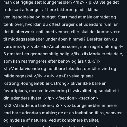
man det rigtige sæt loungemøbler?</h2> <p>At vælge det
rette sæt afhænger af flere faktorer: plads, klima,
vedligeholdelse og budget. Start med at måle området og
tænk over, hvordan du oftest bruger det udendørs rum. Er
det til afterwork-chill med venner, eller skal det kunne være
til middagsselskaber under åben himmel? Derefter kan du
vurdere:</p> <ul> <li>Antal personer, som regel omkring 4–
6 gæster i en gennemsnitlig bolig.</li> <li>Modulerede dele,
som kan rearrangeres efter behov og års tid.</li>
<li>Vandafvisende og holdbare tekstiler, der tåler vind og
milde regnskyl.</li> </ul> <p>Et velvalgt sæt
<strong>loungemøbler</strong> bliver ikke bare en
favoritplads, men en investering i livskvalitet og socialitet i
din udendørs livsstil.</p> </section> <section>
<h2>Afsluttende tanker</h2> <p>Loungemøbler er mere
end bare udendørs møbler; de er en invitation til ro, samvær
og nydelse af naturen. Ved at kombinere kvalitet,