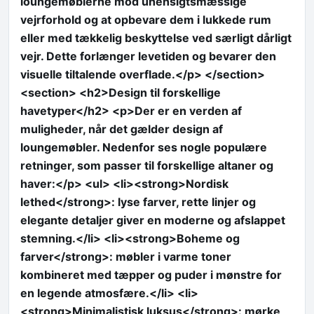
loungemøblerne mod uhensigtsmæssige
vejrforhold og at opbevare dem i lukkede rum
eller med tækkelig beskyttelse ved særligt dårligt
vejr. Dette forlænger levetiden og bevarer den
visuelle tiltalende overflade.</p> </section>
<section> <h2>Design til forskellige
havetyper</h2> <p>Der er en verden af
muligheder, når det gælder design af
loungemøbler. Nedenfor ses nogle populære
retninger, som passer til forskellige altaner og
haver:</p> <ul> <li><strong>Nordisk
lethed</strong>: lyse farver, rette linjer og
elegante detaljer giver en moderne og afslappet
stemning.</li> <li><strong>Boheme og
farver</strong>: møbler i varme toner
kombineret med tæpper og puder i mønstre for
en legende atmosfære.</li> <li>
<strong>Minimalistisk luksus</strong>: mørke