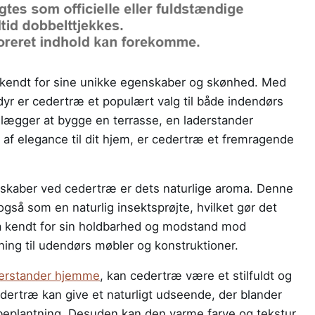
r kendt for sine unikke egenskaber og skønhed. Med
yr er cedertræ et populært valg til både indendørs
lægger at bygge en terrasse, en laderstander
jf af elegance til dit hjem, er cedertræ et fremragende
kaber ved cedertræ er dets naturlige aroma. Denne
gså som en naturlig insektsprøjte, hvilket gør det
så kendt for sin holdbarhed og modstand mod
øsning til udendørs møbler og konstruktioner.
derstander hjemme
, kan cedertræ være et stilfuldt og
edertræ kan give et naturligt udseende, der blander
eplantning. Desuden kan den varme farve og tekstur