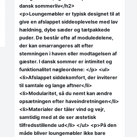
dansk sommerliv</h2>
<p>Loungemøbler er typisk designet til at
give en afslappet siddeoplevelse med lav
hældning, dybe sæder og tætpakkede
puder. De består ofte af moduledelene,
der kan omarrangeres alt efter
stemningen i haven eller modtagelsen af
gæster. I dansk sommer er intimitet og
funktionalitet nøgleordene: </p> <ul>
<li>Afslappet siddekomfort, der inviterer
til samtale og lange aftner</li>
<li>Modularitet, så du nemt kan ændre
opsætningen efter haveindretningen</li>
<li>Materialer der tåler vind og vejr,
samtidig med at de ser æstetisk
tilfredsstillende ud</li> </ul> <p>På den
måde bliver loungemøbler ikke bare