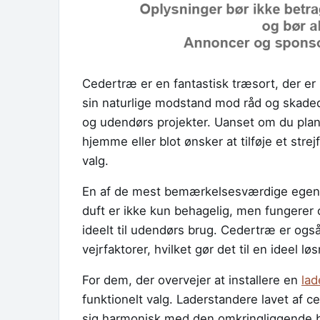
Cedertræ er en fantastisk træsort, der e
sin naturlige modstand mod råd og skaded
og udendørs projekter. Uanset om du plan
hjemme eller blot ønsker at tilføje et stre
valg.
En af de mest bemærkelsesværdige egens
duft er ikke kun behagelig, men fungerer o
ideelt til udendørs brug. Cedertræ er og
vejrfaktorer, hvilket gør det til en ideel l
For dem, der overvejer at installere en
la
funktionelt valg. Laderstandere lavet af c
sig harmonisk med den omkringliggende b