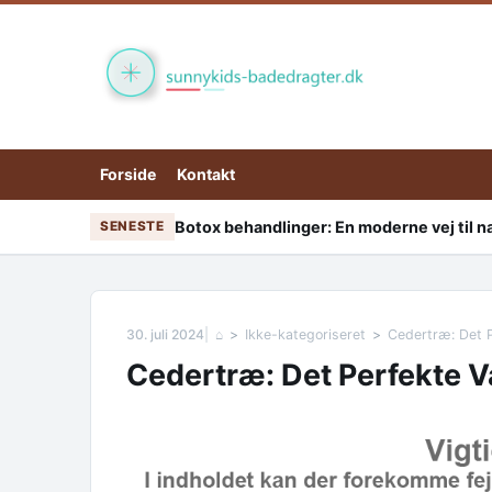
Skip to content
Forside
Kontakt
Botox behandlinger: En moderne vej til nat
SENESTE
30. juli 2024
⌂
Ikke-kategoriseret
Cedertræ: Det P
Cedertræ: Det Perfekte Va