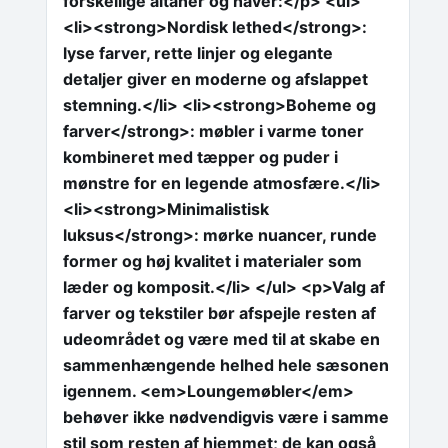
forskellige altaner og haver:</p> <ul>
<li><strong>Nordisk lethed</strong>:
lyse farver, rette linjer og elegante
detaljer giver en moderne og afslappet
stemning.</li> <li><strong>Boheme og
farver</strong>: møbler i varme toner
kombineret med tæpper og puder i
mønstre for en legende atmosfære.</li>
<li><strong>Minimalistisk
luksus</strong>: mørke nuancer, runde
former og høj kvalitet i materialer som
læder og komposit.</li> </ul> <p>Valg af
farver og tekstiler bør afspejle resten af
udeområdet og være med til at skabe en
sammenhængende helhed hele sæsonen
igennem. <em>Loungemøbler</em>
behøver ikke nødvendigvis være i samme
stil som resten af hjemmet; de kan også