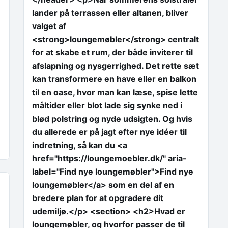
lander på terrassen eller altanen, bliver
valget af
<strong>loungemøbler</strong> centralt
for at skabe et rum, der både inviterer til
afslapning og nysgerrighed. Det rette sæt
kan transformere en have eller en balkon
til en oase, hvor man kan læse, spise lette
måltider eller blot lade sig synke ned i
blød polstring og nyde udsigten. Og hvis
du allerede er på jagt efter nye idéer til
indretning, så kan du <a
href="https://loungemoebler.dk/" aria-
label="Find nye loungemøbler">Find nye
loungemøbler</a> som en del af en
bredere plan for at opgradere dit
udemiljø.</p> <section> <h2>Hvad er
loungemøbler, og hvorfor passer de til