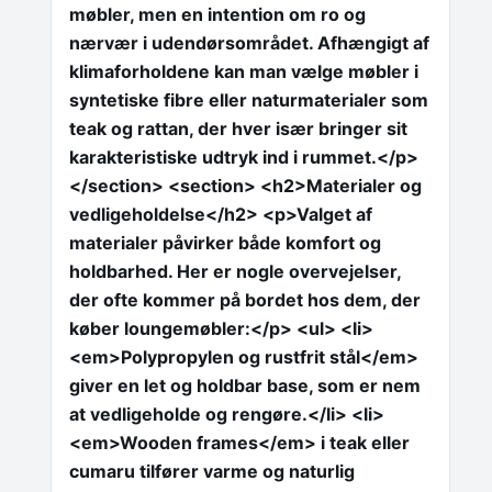
møbler, men en intention om ro og
nærvær i udendørsområdet. Afhængigt af
klimaforholdene kan man vælge møbler i
syntetiske fibre eller naturmaterialer som
teak og rattan, der hver især bringer sit
karakteristiske udtryk ind i rummet.</p>
</section> <section> <h2>Materialer og
vedligeholdelse</h2> <p>Valget af
materialer påvirker både komfort og
holdbarhed. Her er nogle overvejelser,
der ofte kommer på bordet hos dem, der
køber loungemøbler:</p> <ul> <li>
<em>Polypropylen og rustfrit stål</em>
giver en let og holdbar base, som er nem
at vedligeholde og rengøre.</li> <li>
<em>Wooden frames</em> i teak eller
cumaru tilfører varme og naturlig