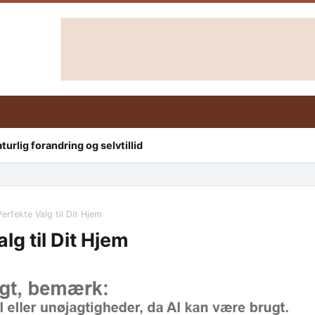
urlig forandring og selvtillid
erfekte Valg til Dit Hjem
lg til Dit Hjem