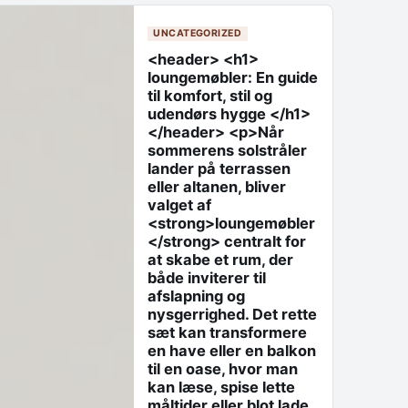
UNCATEGORIZED
<header> <h1>
loungemøbler: En guide
til komfort, stil og
udendørs hygge </h1>
</header> <p>Når
sommerens solstråler
lander på terrassen
eller altanen, bliver
valget af
<strong>loungemøbler
</strong> centralt for
at skabe et rum, der
både inviterer til
afslapning og
nysgerrighed. Det rette
sæt kan transformere
en have eller en balkon
til en oase, hvor man
kan læse, spise lette
måltider eller blot lade