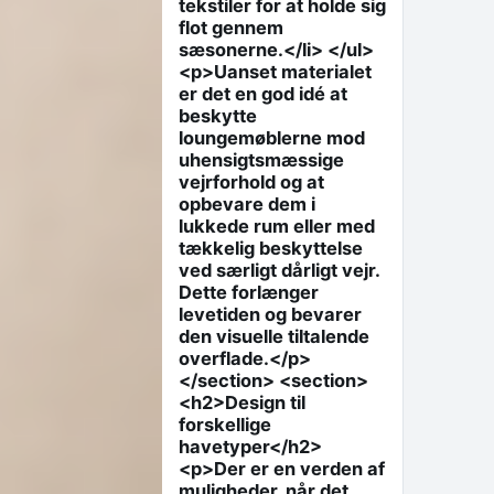
tekstiler for at holde sig
flot gennem
sæsonerne.</li> </ul>
<p>Uanset materialet
er det en god idé at
beskytte
loungemøblerne mod
uhensigtsmæssige
vejrforhold og at
opbevare dem i
lukkede rum eller med
tækkelig beskyttelse
ved særligt dårligt vejr.
Dette forlænger
levetiden og bevarer
den visuelle tiltalende
overflade.</p>
</section> <section>
<h2>Design til
forskellige
havetyper</h2>
<p>Der er en verden af
muligheder, når det