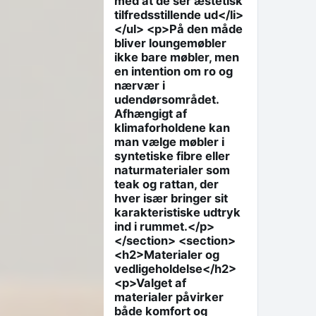
med at de ser æstetisk
tilfredsstillende ud</li>
</ul> <p>På den måde
bliver loungemøbler
ikke bare møbler, men
en intention om ro og
nærvær i
udendørsområdet.
Afhængigt af
klimaforholdene kan
man vælge møbler i
syntetiske fibre eller
naturmaterialer som
teak og rattan, der
hver især bringer sit
karakteristiske udtryk
ind i rummet.</p>
</section> <section>
<h2>Materialer og
vedligeholdelse</h2>
<p>Valget af
materialer påvirker
både komfort og