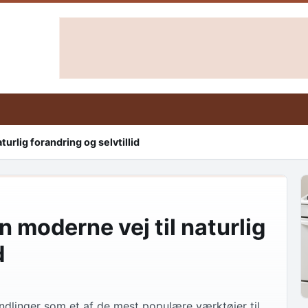
urlig forandring og selvtillid
 moderne vej til naturlig
d
ndlinger som et af de mest populære værktøjer til