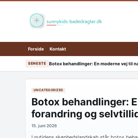
Skip to content
Forside
Kontakt
Botox behandlinger: En moderne vej til nat
SENESTE
UNCATEGORIZED
Botox behandlinger: En
forandring og selvtilli
15. juni 2026
I nutidens skønhedslandskab står botox beha