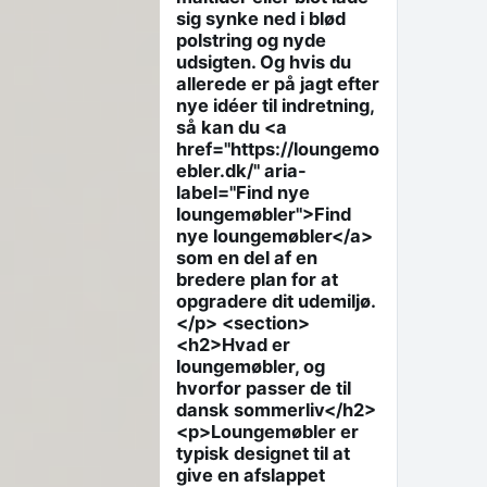
sig synke ned i blød
polstring og nyde
udsigten. Og hvis du
allerede er på jagt efter
nye idéer til indretning,
så kan du <a
href="https://loungemo
ebler.dk/" aria-
label="Find nye
loungemøbler">Find
nye loungemøbler</a>
som en del af en
bredere plan for at
opgradere dit udemiljø.
</p> <section>
<h2>Hvad er
loungemøbler, og
hvorfor passer de til
dansk sommerliv</h2>
<p>Loungemøbler er
typisk designet til at
give en afslappet