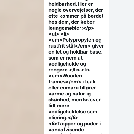
holdbarhed. Her er
nogle overvejelser, der
ofte kommer på bordet
hos dem, der køber
loungemøbler:</p>
<ul> <li>
<em>Polypropylen og
rustfrit stål</em> giver
en let og holdbar base,
som er nem at
vedligeholde og
rengøre.</li> <li>
<em>Wooden
frames</em> i teak
eller cumaru tilfører
varme og naturlig
skønhed, men kræver
lidt mere
vedligeholdelse som
oliering.</li>
<li>Tæpper og puder i
vandafvisende