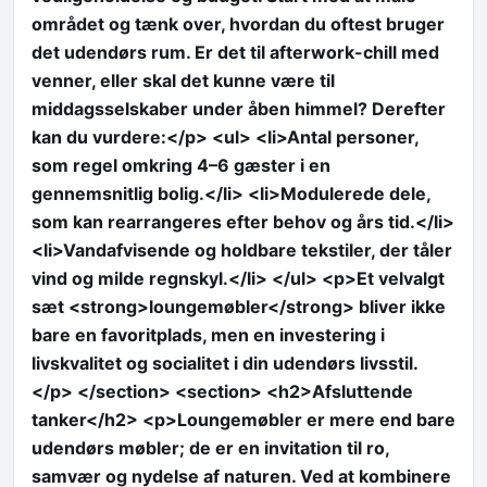
området og tænk over, hvordan du oftest bruger
det udendørs rum. Er det til afterwork-chill med
venner, eller skal det kunne være til
middagsselskaber under åben himmel? Derefter
kan du vurdere:</p> <ul> <li>Antal personer,
som regel omkring 4–6 gæster i en
gennemsnitlig bolig.</li> <li>Modulerede dele,
som kan rearrangeres efter behov og års tid.</li>
<li>Vandafvisende og holdbare tekstiler, der tåler
vind og milde regnskyl.</li> </ul> <p>Et velvalgt
sæt <strong>loungemøbler</strong> bliver ikke
bare en favoritplads, men en investering i
livskvalitet og socialitet i din udendørs livsstil.
</p> </section> <section> <h2>Afsluttende
tanker</h2> <p>Loungemøbler er mere end bare
udendørs møbler; de er en invitation til ro,
samvær og nydelse af naturen. Ved at kombinere