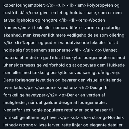
køber loungemøbler:</p> <ul> <li><em>Polypropylen og
rustfrit stål</em> giver en let og holdbar base, som er nem
at vedligeholde og rengøre.</li> <li><em>Wooden
frames</em> i teak eller cumaru tilfører varme og naturlig
skønhed, men kræver lidt mere vedligeholdelse som oliering.
</li> <li>Tæpper og puder i vandafvisende tekstiler for at
holde sig flot gennem sæsonerne.</li> </ul> <p>Uanset
materialet er det en god idé at beskytte loungemøblerne mod
uhensigtsmæssige vejrforhold og at opbevare dem i lukkede
rum eller med tækkelig beskyttelse ved særligt dårligt vejr.
Dette forlænger levetiden og bevarer den visuelle tiltalende
overflade.</p> </section> <section> <h2>Design til
forskellige havetyper</h2> <p>Der er en verden af
muligheder, når det gælder design af loungemøbler.
Nedenfor ses nogle populære retninger, som passer til
forskellige altaner og haver:</p> <ul> <li><strong>Nordisk
lethed</strong>: lyse farver, rette linjer og elegante detaljer