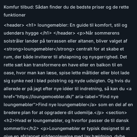
Komfur tilbud: Sådan finder du de bedste priser og de rette
funktioner
<header> <h1> loungemøbler: En guide til komfort, stil og
udendørs hygge </h1> </header> <p>Når sommerens
solstråler lander på terrassen eller altanen, bliver valget af
<strong>loungemøbler</strong> centralt for at skabe et
rum, der både inviterer til afslapning og nysgerrighed. Det
rette sæt kan transformere en have eller en balkon til en
oase, hvor man kan læse, spise lette måltider eller blot lade
sig synke ned i blød polstring og nyde udsigten. Og hvis du
allerede er på jagt efter nye idéer til indretning, så kan du <a
href="https://loungemoebler.dk/" aria-label="Find nye
loungemøbler">Find nye loungemøbler</a> som en del af en
bredere plan for at opgradere dit udemiljø.</p> <section>
<h2>Hvad er loungemøbler, og hvorfor passer de til dansk
sommerliv</h2> <p>Loungemøbler er typisk designet til at
give en afslappet siddeoplevelse med lav hældning, dybe