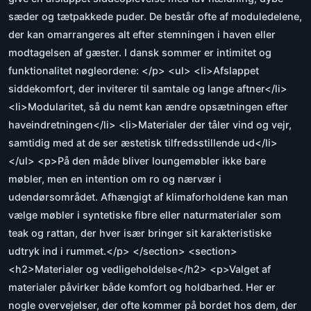
sæder og tætpakkede puder. De består ofte af moduledelene,
der kan omarrangeres alt efter stemningen i haven eller
modtagelsen af gæster. I dansk sommer er intimitet og
funktionalitet nøgleordene: </p> <ul> <li>Afslappet
siddekomfort, der inviterer til samtale og lange aftner</li>
<li>Modularitet, så du nemt kan ændre opsætningen efter
haveindretningen</li> <li>Materialer der tåler vind og vejr,
samtidig med at de ser æstetisk tilfredsstillende ud</li>
</ul> <p>På den måde bliver loungemøbler ikke bare
møbler, men en intention om ro og nærvær i
udendørsområdet. Afhængigt af klimaforholdene kan man
vælge møbler i syntetiske fibre eller naturmaterialer som
teak og rattan, der hver især bringer sit karakteristiske
udtryk ind i rummet.</p> </section> <section>
<h2>Materialer og vedligeholdelse</h2> <p>Valget af
materialer påvirker både komfort og holdbarhed. Her er
nogle overvejelser, der ofte kommer på bordet hos dem, der