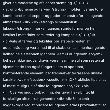
giver en moderne og afslappet stemning.</li> <li>
<strong>Boheme og farver</strong>: møbler i varme toner
kombineret med tæpper og puder i mønstre for en legende
atmosfære.</li> <li><strong>Minimalistisk
luksus</strong>: mørke nuancer, runde former og høj
kvalitet i materialer som læder og komposit.</li> </ul>
<p>Valg af farver og tekstiler bør afspejle resten af
udeområdet og være med til at skabe en sammenhængende
helhed hele sæsonen igennem. <em>Loungemøbler</em>
behøver ikke nødvendigvis være i samme stil som resten af
hjemmet; de kan også fungere som et spontant,
kontrasterende element, der fremhæver terrassens unikke
karakter.</p> </section> <section> <h2>Praktiske tips til at
få mest muligt ud af dine loungemøbler</h2> <ol>
<li>Overvej modulopbygning, der giver fleksibilitet til
forskellige aftenarrangementer.</li> <li>Skab små
hyggekroge ved at placere loungemøblerne i proximitet til et