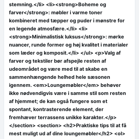
stemning.</li> <li><strong>Boheme og
farver</strong>: møbler i varme toner
kombineret med tæpper og puder i mønstre for
en legende atmosfære.</li> <li>
<strong>Minimalistisk luksus</strong>: mørke
nuancer, runde former og høj kvalitet i materialer
som læder og komposit.</li> </ul> <p>Valg af
farver og tekstiler bør afspejle resten af
udeområdet og være med til at skabe en
sammenhængende helhed hele sæsonen
igennem. <em>Loungemøbler</em> behøver
ikke nødvendigvis være i samme stil som resten
af hjemmet; de kan også fungere som et
spontant, kontrasterende element, der
fremhæver terrassens unikke karakter.</p>
</section> <section> <h2>Praktiske tips til at få
mest muligt ud af dine loungemøbler</h2> <ol>