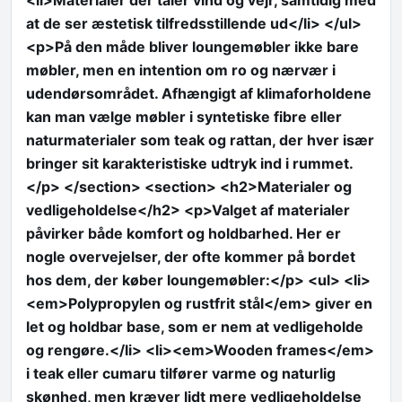
at de ser æstetisk tilfredsstillende ud</li> </ul>
<p>På den måde bliver loungemøbler ikke bare
møbler, men en intention om ro og nærvær i
udendørsområdet. Afhængigt af klimaforholdene
kan man vælge møbler i syntetiske fibre eller
naturmaterialer som teak og rattan, der hver især
bringer sit karakteristiske udtryk ind i rummet.
</p> </section> <section> <h2>Materialer og
vedligeholdelse</h2> <p>Valget af materialer
påvirker både komfort og holdbarhed. Her er
nogle overvejelser, der ofte kommer på bordet
hos dem, der køber loungemøbler:</p> <ul> <li>
<em>Polypropylen og rustfrit stål</em> giver en
let og holdbar base, som er nem at vedligeholde
og rengøre.</li> <li><em>Wooden frames</em>
i teak eller cumaru tilfører varme og naturlig
skønhed, men kræver lidt mere vedligeholdelse