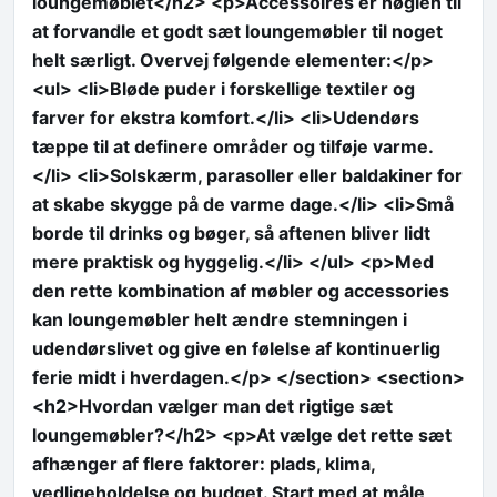
loungemøblet</h2> <p>Accessoires er nøglen til
at forvandle et godt sæt loungemøbler til noget
helt særligt. Overvej følgende elementer:</p>
<ul> <li>Bløde puder i forskellige textiler og
farver for ekstra komfort.</li> <li>Udendørs
tæppe til at definere områder og tilføje varme.
</li> <li>Solskærm, parasoller eller baldakiner for
at skabe skygge på de varme dage.</li> <li>Små
borde til drinks og bøger, så aftenen bliver lidt
mere praktisk og hyggelig.</li> </ul> <p>Med
den rette kombination af møbler og accessories
kan loungemøbler helt ændre stemningen i
udendørslivet og give en følelse af kontinuerlig
ferie midt i hverdagen.</p> </section> <section>
<h2>Hvordan vælger man det rigtige sæt
loungemøbler?</h2> <p>At vælge det rette sæt
afhænger af flere faktorer: plads, klima,
vedligeholdelse og budget. Start med at måle