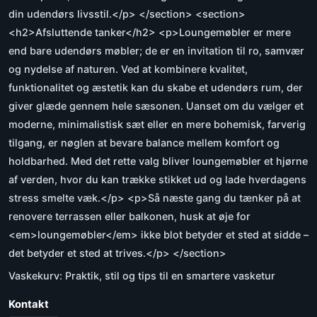
din udendørs livsstil.</p> </section> <section>
<h2>Afsluttende tanker</h2> <p>Loungemøbler er mere
end bare udendørs møbler; de er en invitation til ro, samvær
og nydelse af naturen. Ved at kombinere kvalitet,
funktionalitet og æstetik kan du skabe et udendørs rum, der
giver glæde gennem hele sæsonen. Uanset om du vælger et
moderne, minimalistisk sæt eller en mere bohemisk, farverig
tilgang, er nøglen at bevare balance mellem komfort og
holdbarhed. Med det rette valg bliver loungemøbler et hjørne
af verden, hvor du kan trække stikket ud og lade hverdagens
stress smelte væk.</p> <p>Så næste gang du tænker på at
renovere terrassen eller balkonen, husk at øje for
<em>loungemøbler</em> ikke blot betyder et sted at sidde –
det betyder et sted at trives.</p> </section>
Vaskekurv: Praktik, stil og tips til en smartere vasketur
Kontakt