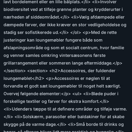
lavt bordelement eller en lille bålplats.</li> <li>Involver
biodiversitet ved at tilføje grønne planter og krydderurter i
nærheden af siddeområdet.</li> <li>Vælg afdæmpede eller
dæmpede farver, der ikke kræver en stor vedligeholdelse og
stadig ser sofistikerede ud.</li> </ol> <p>Med de rette
justeringer kan loungemøbler fungere både som
afslapningsområde og som et socialt centrum, hvor familie
og venner samles omkring vintersæsonens første
grillarrangement eller sommeren lange eftermiddage.</p>
</section> <section> <h2>Accessoires, der fuldender
loungemøblet</h2> <p>Accessoires er nøglen til at
forvandle et godt sæt loungemøbler til noget helt særligt.
Overvej følgende elementer:</p> <ul> <li>Bløde puder i
forskellige textiler og farver for ekstra komfort.</li>
<li>Udendørs tæppe til at definere områder og tilføje varme.
</li> <li>Solskærm, parasoller eller baldakiner for at skabe
skygge på de varme dage.</li> <li>Små borde til drinks og
bøger, så aftenen bliver lidt mere praktisk og hyggelig.</li>