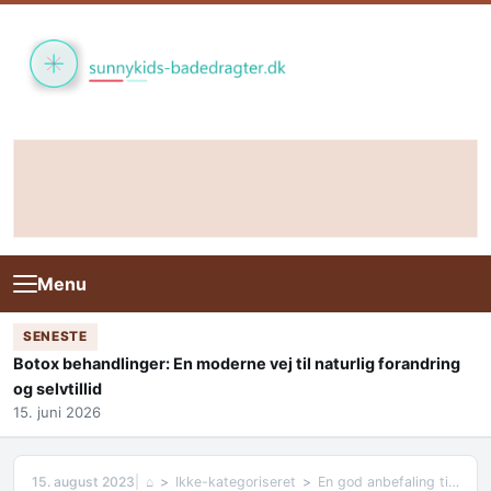
Skip to content
Menu
SENESTE
Botox behandlinger: En moderne vej til naturlig forandring
og selvtillid
15. juni 2026
15. august 2023
⌂
Ikke-kategoriseret
En god anbefaling til børneprodukter fra Liewood