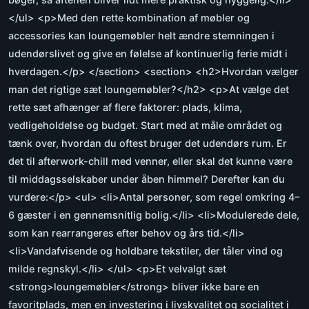
</ul> <p>Med den rette kombination af møbler og
accessories kan loungemøbler helt ændre stemningen i
udendørslivet og give en følelse af kontinuerlig ferie midt i
hverdagen.</p> </section> <section> <h2>Hvordan vælger
man det rigtige sæt loungemøbler?</h2> <p>At vælge det
rette sæt afhænger af flere faktorer: plads, klima,
vedligeholdelse og budget. Start med at måle området og
tænk over, hvordan du oftest bruger det udendørs rum. Er
det til afterwork-chill med venner, eller skal det kunne være
til middagsselskaber under åben himmel? Derefter kan du
vurdere:</p> <ul> <li>Antal personer, som regel omkring 4–
6 gæster i en gennemsnitlig bolig.</li> <li>Modulerede dele,
som kan rearrangeres efter behov og års tid.</li>
<li>Vandafvisende og holdbare tekstiler, der tåler vind og
milde regnskyl.</li> </ul> <p>Et velvalgt sæt
<strong>loungemøbler</strong> bliver ikke bare en
favoritplads, men en investering i livskvalitet og socialitet i