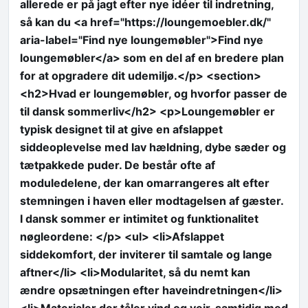
allerede er på jagt efter nye idéer til indretning,
så kan du <a href="https://loungemoebler.dk/"
aria-label="Find nye loungemøbler">Find nye
loungemøbler</a> som en del af en bredere plan
for at opgradere dit udemiljø.</p> <section>
<h2>Hvad er loungemøbler, og hvorfor passer de
til dansk sommerliv</h2> <p>Loungemøbler er
typisk designet til at give en afslappet
siddeoplevelse med lav hældning, dybe sæder og
tætpakkede puder. De består ofte af
moduledelene, der kan omarrangeres alt efter
stemningen i haven eller modtagelsen af gæster.
I dansk sommer er intimitet og funktionalitet
nøgleordene: </p> <ul> <li>Afslappet
siddekomfort, der inviterer til samtale og lange
aftner</li> <li>Modularitet, så du nemt kan
ændre opsætningen efter haveindretningen</li>
<li>Materialer der tåler vind og vejr, samtidig med