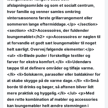
afslapningsområde og som et socialt centrum,
hvor familie og venner samles omkring
vintersæsonens første grillarrangement eller
sommeren lange eftermiddage.</p> </section>
<section> <h2>Accessoires, der fuldender
loungemøblet</h2> <p>Accessoires er nøglen til
at forvandle et godt sæt loungemøbler til noget
helt særligt. Overvej følgende elementer:</p>
<ul> <li>Bløde puder i forskellige textiler og
farver for ekstra komfort.</li> <li>Udendørs
tæppe til at definere områder og tilføje varme.
</li> <li>Solskærm, parasoller eller baldakiner for
at skabe skygge på de varme dage.</li> <li>Små
borde til drinks og bøger, så aftenen bliver lidt
mere praktisk og hyggelig.</li> </ul> <p>Med
den rette kombination af møbler og accessories
kan loungemøbler helt ændre stemningen i