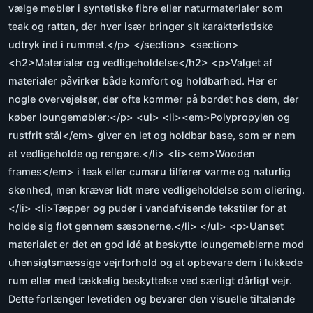
vælge møbler i syntetiske fibre eller naturmaterialer som
teak og rattan, der hver især bringer sit karakteristiske
udtryk ind i rummet.</p> </section> <section>
<h2>Materialer og vedligeholdelse</h2> <p>Valget af
materialer påvirker både komfort og holdbarhed. Her er
nogle overvejelser, der ofte kommer på bordet hos dem, der
køber loungemøbler:</p> <ul> <li><em>Polypropylen og
rustfrit stål</em> giver en let og holdbar base, som er nem
at vedligeholde og rengøre.</li> <li><em>Wooden
frames</em> i teak eller cumaru tilfører varme og naturlig
skønhed, men kræver lidt mere vedligeholdelse som oliering.
</li> <li>Tæpper og puder i vandafvisende tekstiler for at
holde sig flot gennem sæsonerne.</li> </ul> <p>Uanset
materialet er det en god idé at beskytte loungemøblerne mod
uhensigtsmæssige vejrforhold og at opbevare dem i lukkede
rum eller med tækkelig beskyttelse ved særligt dårligt vejr.
Dette forlænger levetiden og bevarer den visuelle tiltalende