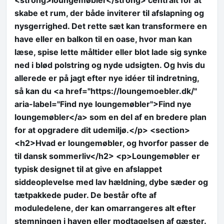
<strong>loungemøbler</strong> centralt for at
skabe et rum, der både inviterer til afslapning og
nysgerrighed. Det rette sæt kan transformere en
have eller en balkon til en oase, hvor man kan
læse, spise lette måltider eller blot lade sig synke
ned i blød polstring og nyde udsigten. Og hvis du
allerede er på jagt efter nye idéer til indretning,
så kan du <a href="https://loungemoebler.dk/"
aria-label="Find nye loungemøbler">Find nye
loungemøbler</a> som en del af en bredere plan
for at opgradere dit udemiljø.</p> <section>
<h2>Hvad er loungemøbler, og hvorfor passer de
til dansk sommerliv</h2> <p>Loungemøbler er
typisk designet til at give en afslappet
siddeoplevelse med lav hældning, dybe sæder og
tætpakkede puder. De består ofte af
moduledelene, der kan omarrangeres alt efter
stemningen i haven eller modtagelsen af gæster.