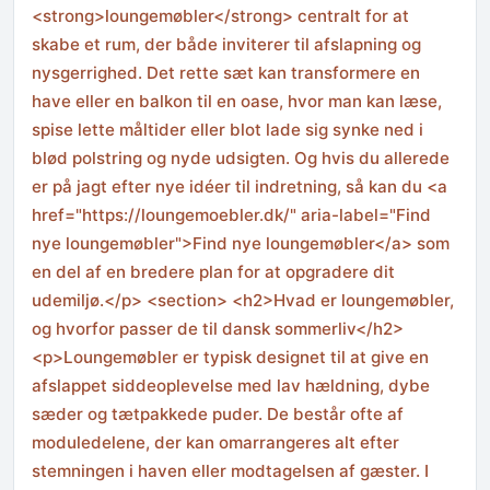
<strong>loungemøbler</strong> centralt for at
skabe et rum, der både inviterer til afslapning og
nysgerrighed. Det rette sæt kan transformere en
have eller en balkon til en oase, hvor man kan læse,
spise lette måltider eller blot lade sig synke ned i
blød polstring og nyde udsigten. Og hvis du allerede
er på jagt efter nye idéer til indretning, så kan du <a
href="https://loungemoebler.dk/" aria-label="Find
nye loungemøbler">Find nye loungemøbler</a> som
en del af en bredere plan for at opgradere dit
udemiljø.</p> <section> <h2>Hvad er loungemøbler,
og hvorfor passer de til dansk sommerliv</h2>
<p>Loungemøbler er typisk designet til at give en
afslappet siddeoplevelse med lav hældning, dybe
sæder og tætpakkede puder. De består ofte af
moduledelene, der kan omarrangeres alt efter
stemningen i haven eller modtagelsen af gæster. I