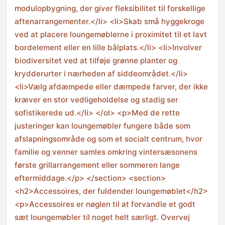
modulopbygning, der giver fleksibilitet til forskellige
aftenarrangementer.</li> <li>Skab små hyggekroge
ved at placere loungemøblerne i proximitet til et lavt
bordelement eller en lille bålplats.</li> <li>Involver
biodiversitet ved at tilføje grønne planter og
krydderurter i nærheden af siddeområdet.</li>
<li>Vælg afdæmpede eller dæmpede farver, der ikke
kræver en stor vedligeholdelse og stadig ser
sofistikerede ud.</li> </ol> <p>Med de rette
justeringer kan loungemøbler fungere både som
afslapningsområde og som et socialt centrum, hvor
familie og venner samles omkring vintersæsonens
første grillarrangement eller sommeren lange
eftermiddage.</p> </section> <section>
<h2>Accessoires, der fuldender loungemøblet</h2>
<p>Accessoires er nøglen til at forvandle et godt
sæt loungemøbler til noget helt særligt. Overvej