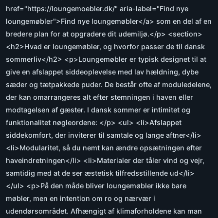
href="https://loungemoebler.dk/" aria-label="Find nye
loungemøbler">Find nye loungemøbler</a> som en del af en
bredere plan for at opgradere dit udemiljø.</p> <section>
<h2>Hvad er loungemøbler, og hvorfor passer de til dansk
sommerliv</h2> <p>Loungemøbler er typisk designet til at
give en afslappet siddeoplevelse med lav hældning, dybe
sæder og tætpakkede puder. De består ofte af moduledelene,
der kan omarrangeres alt efter stemningen i haven eller
modtagelsen af gæster. I dansk sommer er intimitet og
funktionalitet nøgleordene: </p> <ul> <li>Afslappet
siddekomfort, der inviterer til samtale og lange aftner</li>
<li>Modularitet, så du nemt kan ændre opsætningen efter
haveindretningen</li> <li>Materialer der tåler vind og vejr,
samtidig med at de ser æstetisk tilfredsstillende ud</li>
</ul> <p>På den måde bliver loungemøbler ikke bare
møbler, men en intention om ro og nærvær i
udendørsområdet. Afhængigt af klimaforholdene kan man