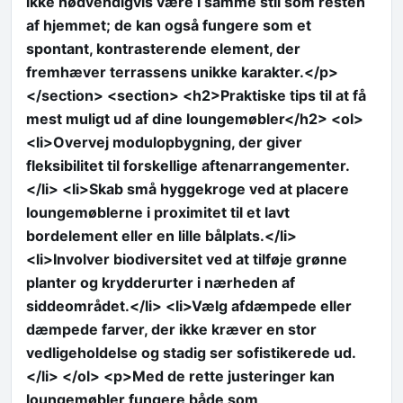
ikke nødvendigvis være i samme stil som resten
af hjemmet; de kan også fungere som et
spontant, kontrasterende element, der
fremhæver terrassens unikke karakter.</p>
</section> <section> <h2>Praktiske tips til at få
mest muligt ud af dine loungemøbler</h2> <ol>
<li>Overvej modulopbygning, der giver
fleksibilitet til forskellige aftenarrangementer.
</li> <li>Skab små hyggekroge ved at placere
loungemøblerne i proximitet til et lavt
bordelement eller en lille bålplats.</li>
<li>Involver biodiversitet ved at tilføje grønne
planter og krydderurter i nærheden af
siddeområdet.</li> <li>Vælg afdæmpede eller
dæmpede farver, der ikke kræver en stor
vedligeholdelse og stadig ser sofistikerede ud.
</li> </ol> <p>Med de rette justeringer kan
loungemøbler fungere både som