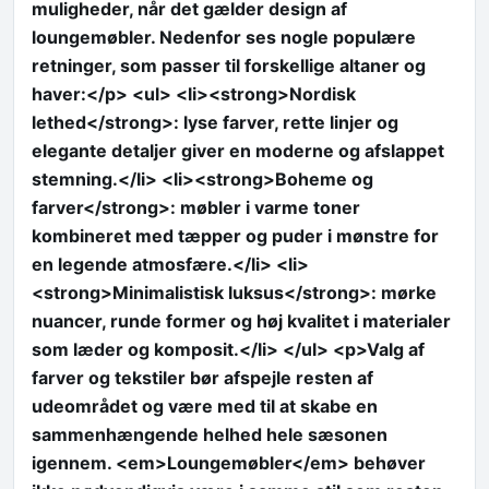
muligheder, når det gælder design af
loungemøbler. Nedenfor ses nogle populære
retninger, som passer til forskellige altaner og
haver:</p> <ul> <li><strong>Nordisk
lethed</strong>: lyse farver, rette linjer og
elegante detaljer giver en moderne og afslappet
stemning.</li> <li><strong>Boheme og
farver</strong>: møbler i varme toner
kombineret med tæpper og puder i mønstre for
en legende atmosfære.</li> <li>
<strong>Minimalistisk luksus</strong>: mørke
nuancer, runde former og høj kvalitet i materialer
som læder og komposit.</li> </ul> <p>Valg af
farver og tekstiler bør afspejle resten af
udeområdet og være med til at skabe en
sammenhængende helhed hele sæsonen
igennem. <em>Loungemøbler</em> behøver