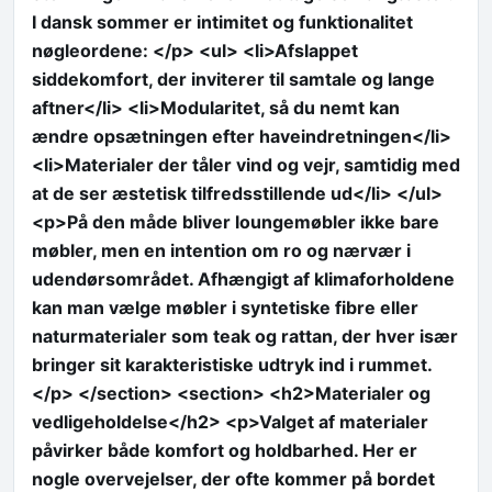
I dansk sommer er intimitet og funktionalitet
nøgleordene: </p> <ul> <li>Afslappet
siddekomfort, der inviterer til samtale og lange
aftner</li> <li>Modularitet, så du nemt kan
ændre opsætningen efter haveindretningen</li>
<li>Materialer der tåler vind og vejr, samtidig med
at de ser æstetisk tilfredsstillende ud</li> </ul>
<p>På den måde bliver loungemøbler ikke bare
møbler, men en intention om ro og nærvær i
udendørsområdet. Afhængigt af klimaforholdene
kan man vælge møbler i syntetiske fibre eller
naturmaterialer som teak og rattan, der hver især
bringer sit karakteristiske udtryk ind i rummet.
</p> </section> <section> <h2>Materialer og
vedligeholdelse</h2> <p>Valget af materialer
påvirker både komfort og holdbarhed. Her er
nogle overvejelser, der ofte kommer på bordet