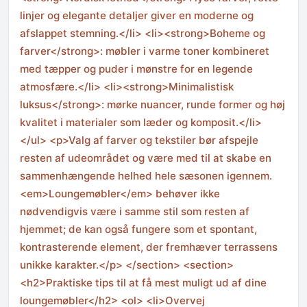
linjer og elegante detaljer giver en moderne og
afslappet stemning.</li> <li><strong>Boheme og
farver</strong>: møbler i varme toner kombineret
med tæpper og puder i mønstre for en legende
atmosfære.</li> <li><strong>Minimalistisk
luksus</strong>: mørke nuancer, runde former og høj
kvalitet i materialer som læder og komposit.</li>
</ul> <p>Valg af farver og tekstiler bør afspejle
resten af udeområdet og være med til at skabe en
sammenhængende helhed hele sæsonen igennem.
<em>Loungemøbler</em> behøver ikke
nødvendigvis være i samme stil som resten af
hjemmet; de kan også fungere som et spontant,
kontrasterende element, der fremhæver terrassens
unikke karakter.</p> </section> <section>
<h2>Praktiske tips til at få mest muligt ud af dine
loungemøbler</h2> <ol> <li>Overvej