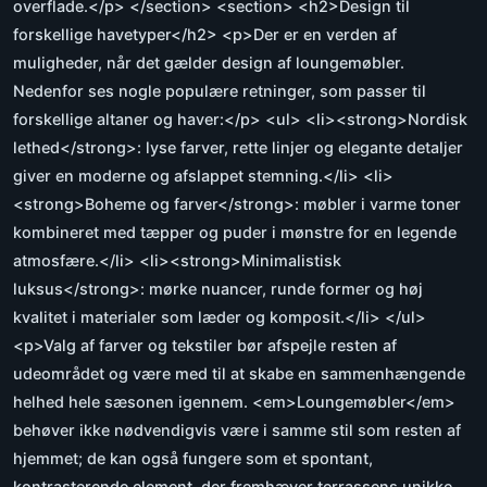
overflade.</p> </section> <section> <h2>Design til
forskellige havetyper</h2> <p>Der er en verden af
muligheder, når det gælder design af loungemøbler.
Nedenfor ses nogle populære retninger, som passer til
forskellige altaner og haver:</p> <ul> <li><strong>Nordisk
lethed</strong>: lyse farver, rette linjer og elegante detaljer
giver en moderne og afslappet stemning.</li> <li>
<strong>Boheme og farver</strong>: møbler i varme toner
kombineret med tæpper og puder i mønstre for en legende
atmosfære.</li> <li><strong>Minimalistisk
luksus</strong>: mørke nuancer, runde former og høj
kvalitet i materialer som læder og komposit.</li> </ul>
<p>Valg af farver og tekstiler bør afspejle resten af
udeområdet og være med til at skabe en sammenhængende
helhed hele sæsonen igennem. <em>Loungemøbler</em>
behøver ikke nødvendigvis være i samme stil som resten af
hjemmet; de kan også fungere som et spontant,
kontrasterende element, der fremhæver terrassens unikke