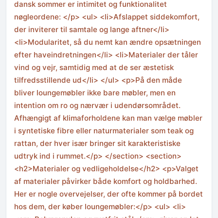
dansk sommer er intimitet og funktionalitet
nøgleordene: </p> <ul> <li>Afslappet siddekomfort,
der inviterer til samtale og lange aftner</li>
<li>Modularitet, så du nemt kan ændre opsætningen
efter haveindretningen</li> <li>Materialer der tåler
vind og vejr, samtidig med at de ser æstetisk
tilfredsstillende ud</li> </ul> <p>På den måde
bliver loungemøbler ikke bare møbler, men en
intention om ro og nærvær i udendørsområdet.
Afhængigt af klimaforholdene kan man vælge møbler
i syntetiske fibre eller naturmaterialer som teak og
rattan, der hver især bringer sit karakteristiske
udtryk ind i rummet.</p> </section> <section>
<h2>Materialer og vedligeholdelse</h2> <p>Valget
af materialer påvirker både komfort og holdbarhed.
Her er nogle overvejelser, der ofte kommer på bordet
hos dem, der køber loungemøbler:</p> <ul> <li>