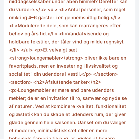
middagsselskaber under åben himmel? Derefter kan
du vurdere:</p> <ul> <li>Antal personer, som regel
omkring 4–6 gæster i en gennemsnitlig bolig.</li>
<li>Modulerede dele, som kan rearrangeres efter
behov og års tid.</li> <li>Vandafvisende og
holdbare tekstiler, der tåler vind og milde regnskyl.
</li> </ul> <p>Et velvalgt sæt
<strong>loungemøbler</strong> bliver ikke bare en
favoritplads, men en investering i livskvalitet og
socialitet i din udendørs livsstil.</p> </section>
<section> <h2>Afsluttende tanker</h2>
<p>Loungemøbler er mere end bare udendørs
møbler; de er en invitation til ro, samvær og nydelse
af naturen. Ved at kombinere kvalitet, funktionalitet
og æstetik kan du skabe et udendørs rum, der giver
glæde gennem hele sæsonen. Uanset om du vælger
et moderne, minimalistisk sæt eller en mere
bohemisk, farverig tilgang, er nøglen at bevare