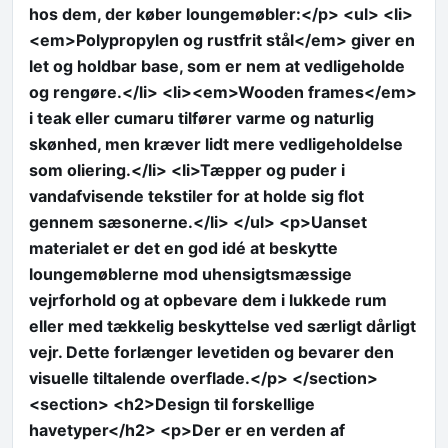
hos dem, der køber loungemøbler:</p> <ul> <li>
<em>Polypropylen og rustfrit stål</em> giver en
let og holdbar base, som er nem at vedligeholde
og rengøre.</li> <li><em>Wooden frames</em>
i teak eller cumaru tilfører varme og naturlig
skønhed, men kræver lidt mere vedligeholdelse
som oliering.</li> <li>Tæpper og puder i
vandafvisende tekstiler for at holde sig flot
gennem sæsonerne.</li> </ul> <p>Uanset
materialet er det en god idé at beskytte
loungemøblerne mod uhensigtsmæssige
vejrforhold og at opbevare dem i lukkede rum
eller med tækkelig beskyttelse ved særligt dårligt
vejr. Dette forlænger levetiden og bevarer den
visuelle tiltalende overflade.</p> </section>
<section> <h2>Design til forskellige
havetyper</h2> <p>Der er en verden af