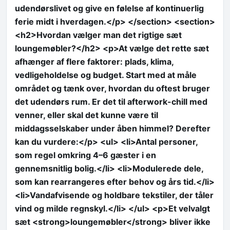
udendørslivet og give en følelse af kontinuerlig
ferie midt i hverdagen.</p> </section> <section>
<h2>Hvordan vælger man det rigtige sæt
loungemøbler?</h2> <p>At vælge det rette sæt
afhænger af flere faktorer: plads, klima,
vedligeholdelse og budget. Start med at måle
området og tænk over, hvordan du oftest bruger
det udendørs rum. Er det til afterwork-chill med
venner, eller skal det kunne være til
middagsselskaber under åben himmel? Derefter
kan du vurdere:</p> <ul> <li>Antal personer,
som regel omkring 4–6 gæster i en
gennemsnitlig bolig.</li> <li>Modulerede dele,
som kan rearrangeres efter behov og års tid.</li>
<li>Vandafvisende og holdbare tekstiler, der tåler
vind og milde regnskyl.</li> </ul> <p>Et velvalgt
sæt <strong>loungemøbler</strong> bliver ikke