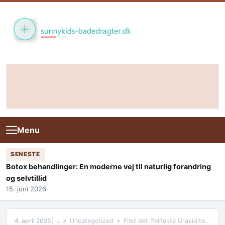
Skip to content
Menu
SENESTE
Botox behandlinger: En moderne vej til naturlig forandring
og selvtillid
15. juni 2026
4. april 2025
⌂
Uncategorized
Find det Perfekte Graviditetstøj til Din Graviditet