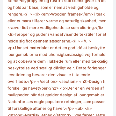
<em>Polypropylen og rustfrit stål</em> giver en let
og holdbar base, som er nem at vedligeholde og
rengøre.</li> <li><em>Wooden frames</em> i teak
eller cumaru tilfører varme og naturlig skønhed, men
kræver lidt mere vedligeholdelse som oliering.</li>
<li>Tæpper og puder i vandafvisende tekstiler for at
holde sig flot gennem sæsonerne.</li> </ul>
<p>Uanset materialet er det en god idé at beskytte
loungemøblerne mod uhensigtsmæssige vejrforhold
og at opbevare dem i lukkede rum eller med tækkelig
beskyttelse ved særligt dårligt vejr. Dette forlænger
levetiden og bevarer den visuelle tiltalende
overflade.</p> </section> <section> <h2>Design til
forskellige havetyper</h2> <p>Der er en verden af
muligheder, når det gælder design af loungemøbler.
Nedenfor ses nogle populære retninger, som passer
til forskellige altaner og haver:</p> <ul> <li>
<strong>Nordisk lethed</strong>: lyse farver, rette