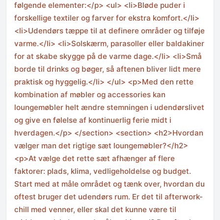
følgende elementer:</p> <ul> <li>Bløde puder i
forskellige textiler og farver for ekstra komfort.</li>
<li>Udendørs tæppe til at definere områder og tilføje
varme.</li> <li>Solskærm, parasoller eller baldakiner
for at skabe skygge på de varme dage.</li> <li>Små
borde til drinks og bøger, så aftenen bliver lidt mere
praktisk og hyggelig.</li> </ul> <p>Med den rette
kombination af møbler og accessories kan
loungemøbler helt ændre stemningen i udendørslivet
og give en følelse af kontinuerlig ferie midt i
hverdagen.</p> </section> <section> <h2>Hvordan
vælger man det rigtige sæt loungemøbler?</h2>
<p>At vælge det rette sæt afhænger af flere
faktorer: plads, klima, vedligeholdelse og budget.
Start med at måle området og tænk over, hvordan du
oftest bruger det udendørs rum. Er det til afterwork-
chill med venner, eller skal det kunne være til