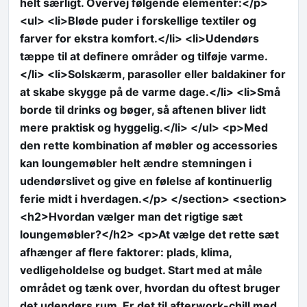
helt særligt. Overvej følgende elementer:</p>
<ul> <li>Bløde puder i forskellige textiler og
farver for ekstra komfort.</li> <li>Udendørs
tæppe til at definere områder og tilføje varme.
</li> <li>Solskærm, parasoller eller baldakiner for
at skabe skygge på de varme dage.</li> <li>Små
borde til drinks og bøger, så aftenen bliver lidt
mere praktisk og hyggelig.</li> </ul> <p>Med
den rette kombination af møbler og accessories
kan loungemøbler helt ændre stemningen i
udendørslivet og give en følelse af kontinuerlig
ferie midt i hverdagen.</p> </section> <section>
<h2>Hvordan vælger man det rigtige sæt
loungemøbler?</h2> <p>At vælge det rette sæt
afhænger af flere faktorer: plads, klima,
vedligeholdelse og budget. Start med at måle
området og tænk over, hvordan du oftest bruger
det udendørs rum. Er det til afterwork-chill med