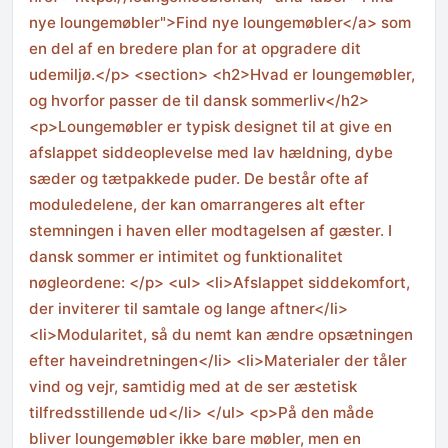
nye loungemøbler">Find nye loungemøbler</a> som
en del af en bredere plan for at opgradere dit
udemiljø.</p> <section> <h2>Hvad er loungemøbler,
og hvorfor passer de til dansk sommerliv</h2>
<p>Loungemøbler er typisk designet til at give en
afslappet siddeoplevelse med lav hældning, dybe
sæder og tætpakkede puder. De består ofte af
moduledelene, der kan omarrangeres alt efter
stemningen i haven eller modtagelsen af gæster. I
dansk sommer er intimitet og funktionalitet
nøgleordene: </p> <ul> <li>Afslappet siddekomfort,
der inviterer til samtale og lange aftner</li>
<li>Modularitet, så du nemt kan ændre opsætningen
efter haveindretningen</li> <li>Materialer der tåler
vind og vejr, samtidig med at de ser æstetisk
tilfredsstillende ud</li> </ul> <p>På den måde
bliver loungemøbler ikke bare møbler, men en