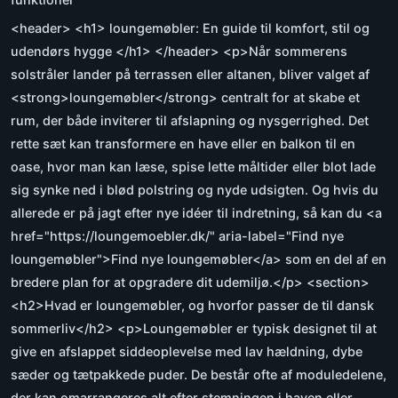
<header> <h1> loungemøbler: En guide til komfort, stil og
udendørs hygge </h1> </header> <p>Når sommerens
solstråler lander på terrassen eller altanen, bliver valget af
<strong>loungemøbler</strong> centralt for at skabe et
rum, der både inviterer til afslapning og nysgerrighed. Det
rette sæt kan transformere en have eller en balkon til en
oase, hvor man kan læse, spise lette måltider eller blot lade
sig synke ned i blød polstring og nyde udsigten. Og hvis du
allerede er på jagt efter nye idéer til indretning, så kan du <a
href="https://loungemoebler.dk/" aria-label="Find nye
loungemøbler">Find nye loungemøbler</a> som en del af en
bredere plan for at opgradere dit udemiljø.</p> <section>
<h2>Hvad er loungemøbler, og hvorfor passer de til dansk
sommerliv</h2> <p>Loungemøbler er typisk designet til at
give en afslappet siddeoplevelse med lav hældning, dybe
sæder og tætpakkede puder. De består ofte af moduledelene,
der kan omarrangeres alt efter stemningen i haven eller