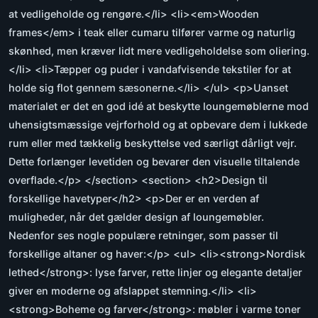
at vedligeholde og rengøre.</li> <li><em>Wooden
frames</em> i teak eller cumaru tilfører varme og naturlig
skønhed, men kræver lidt mere vedligeholdelse som oliering.
</li> <li>Tæpper og puder i vandafvisende tekstiler for at
holde sig flot gennem sæsonerne.</li> </ul> <p>Uanset
materialet er det en god idé at beskytte loungemøblerne mod
uhensigtsmæssige vejrforhold og at opbevare dem i lukkede
rum eller med tækkelig beskyttelse ved særligt dårligt vejr.
Dette forlænger levetiden og bevarer den visuelle tiltalende
overflade.</p> </section> <section> <h2>Design til
forskellige havetyper</h2> <p>Der er en verden af
muligheder, når det gælder design af loungemøbler.
Nedenfor ses nogle populære retninger, som passer til
forskellige altaner og haver:</p> <ul> <li><strong>Nordisk
lethed</strong>: lyse farver, rette linjer og elegante detaljer
giver en moderne og afslappet stemning.</li> <li>
<strong>Boheme og farver</strong>: møbler i varme toner