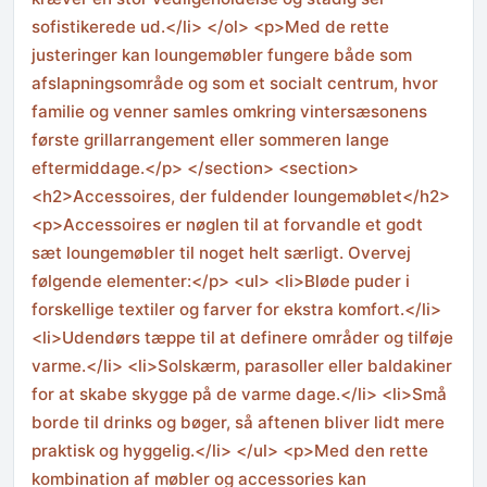
sofistikerede ud.</li> </ol> <p>Med de rette
justeringer kan loungemøbler fungere både som
afslapningsområde og som et socialt centrum, hvor
familie og venner samles omkring vintersæsonens
første grillarrangement eller sommeren lange
eftermiddage.</p> </section> <section>
<h2>Accessoires, der fuldender loungemøblet</h2>
<p>Accessoires er nøglen til at forvandle et godt
sæt loungemøbler til noget helt særligt. Overvej
følgende elementer:</p> <ul> <li>Bløde puder i
forskellige textiler og farver for ekstra komfort.</li>
<li>Udendørs tæppe til at definere områder og tilføje
varme.</li> <li>Solskærm, parasoller eller baldakiner
for at skabe skygge på de varme dage.</li> <li>Små
borde til drinks og bøger, så aftenen bliver lidt mere
praktisk og hyggelig.</li> </ul> <p>Med den rette
kombination af møbler og accessories kan