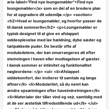
aria-label="Find nye loungemøbler">Find nye
loungemøbler</a> som en del af en bredere plan
for at opgradere dit udemiljø.</p> <section>
<h2>Hvad er loungemøbler, og hvorfor passer de
til dansk sommerliv</h2> <p>Loungemøbler er
typisk designet til at give en afslappet
siddeoplevelse med lav hældning, dybe sæder og
tætpakkede puder. De består ofte af
moduledelene, der kan omarrangeres alt efter
stemningen i haven eller modtagelsen af gæster.
I dansk sommer er intimitet og funktionalitet
nøgleordene: </p> <ul> <li>Afslappet
siddekomfort, der inviterer til samtale og lange
aftner</li> <li>Modularitet, så du nemt kan
ændre opsætningen efter haveindretningen</li>
<li>Materialer der tåler vind og vejr, samtidig med
at de ser æstetisk tilfredsstillende ud</li> </ul>