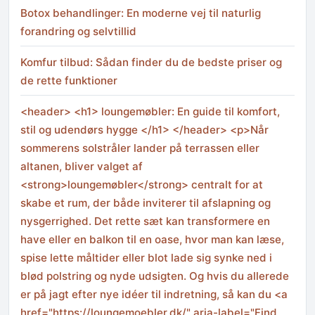
Botox behandlinger: En moderne vej til naturlig
forandring og selvtillid
Komfur tilbud: Sådan finder du de bedste priser og
de rette funktioner
<header> <h1> loungemøbler: En guide til komfort,
stil og udendørs hygge </h1> </header> <p>Når
sommerens solstråler lander på terrassen eller
altanen, bliver valget af
<strong>loungemøbler</strong> centralt for at
skabe et rum, der både inviterer til afslapning og
nysgerrighed. Det rette sæt kan transformere en
have eller en balkon til en oase, hvor man kan læse,
spise lette måltider eller blot lade sig synke ned i
blød polstring og nyde udsigten. Og hvis du allerede
er på jagt efter nye idéer til indretning, så kan du <a
href="https://loungemoebler.dk/" aria-label="Find