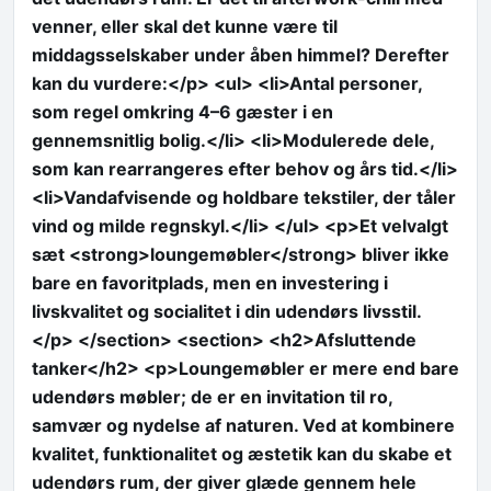
venner, eller skal det kunne være til
middagsselskaber under åben himmel? Derefter
kan du vurdere:</p> <ul> <li>Antal personer,
som regel omkring 4–6 gæster i en
gennemsnitlig bolig.</li> <li>Modulerede dele,
som kan rearrangeres efter behov og års tid.</li>
<li>Vandafvisende og holdbare tekstiler, der tåler
vind og milde regnskyl.</li> </ul> <p>Et velvalgt
sæt <strong>loungemøbler</strong> bliver ikke
bare en favoritplads, men en investering i
livskvalitet og socialitet i din udendørs livsstil.
</p> </section> <section> <h2>Afsluttende
tanker</h2> <p>Loungemøbler er mere end bare
udendørs møbler; de er en invitation til ro,
samvær og nydelse af naturen. Ved at kombinere
kvalitet, funktionalitet og æstetik kan du skabe et
udendørs rum, der giver glæde gennem hele