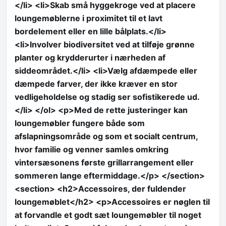
</li> <li>Skab små hyggekroge ved at placere
loungemøblerne i proximitet til et lavt
bordelement eller en lille bålplats.</li>
<li>Involver biodiversitet ved at tilføje grønne
planter og krydderurter i nærheden af
siddeområdet.</li> <li>Vælg afdæmpede eller
dæmpede farver, der ikke kræver en stor
vedligeholdelse og stadig ser sofistikerede ud.
</li> </ol> <p>Med de rette justeringer kan
loungemøbler fungere både som
afslapningsområde og som et socialt centrum,
hvor familie og venner samles omkring
vintersæsonens første grillarrangement eller
sommeren lange eftermiddage.</p> </section>
<section> <h2>Accessoires, der fuldender
loungemøblet</h2> <p>Accessoires er nøglen til
at forvandle et godt sæt loungemøbler til noget