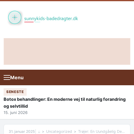
Skip to content
Menu
SENESTE
Botox behandlinger: En moderne vej til naturlig forandring
og selvtillid
15. juni 2026
31. januar 2025
⌂
Uncategorized
Trøjer: En Uundgåelig Del af Din Garderobe