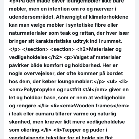
<p>På den måde bliver loungemøbler ikke bare
møbler, men en intention om ro og nærvær i
udendørsområdet. Afhængigt af klimaforholdene
kan man vælge møbler i syntetiske fibre eller
naturmaterialer som teak og rattan, der hver især
bringer sit karakteristiske udtryk ind i rummet.
</p> </section> <section> <h2>Materialer og
vedligeholdelse</h2> <p>Valget af materialer
påvirker både komfort og holdbarhed. Her er
nogle overvejelser, der ofte kommer på bordet
hos dem, der køber loungemøbler:</p> <ul> <li>
<em>Polypropylen og rustfrit stål</em> giver en
let og holdbar base, som er nem at vedligeholde
og rengøre.</li> <li><em>Wooden frames</em>
i teak eller cumaru tilfører varme og naturlig
skønhed, men kræver lidt mere vedligeholdelse
som oliering.</li> <li>Tæpper og puder i
vandafvisende tekstiler for at holde sig flot