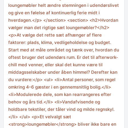
loungemøbler helt ændre stemningen i udendørslivet
og give en følelse af kontinuerlig ferie midt i
hverdagen.</p> </section> <section> <h2>Hvordan
vælger man det rigtige sæt loungemøbler?</h2>
<p>At vælge det rette sæt afhænger af flere
faktorer: plads, klima, vedligeholdelse og budget.
Start med at måle området og tænk over, hvordan du
oftest bruger det udendørs rum. Er det til afterwork-
chill med venner, eller skal det kunne være til
middagsselskaber under åben himmel? Derefter kan
du vurdere:</p> <ul> <li>Antal personer, som regel
omkring 4–6 gæster i en gennemsnitlig bolig.</li>
<li>Modulerede dele, som kan rearrangeres efter
behov og års tid.</li> <li>Vandafvisende og
holdbare tekstiler, der tåler vind og milde regnskyl.
</li> </ul> <p>Et velvalgt sæt
<strong>loungemøbler</strong> bliver ikke bare en