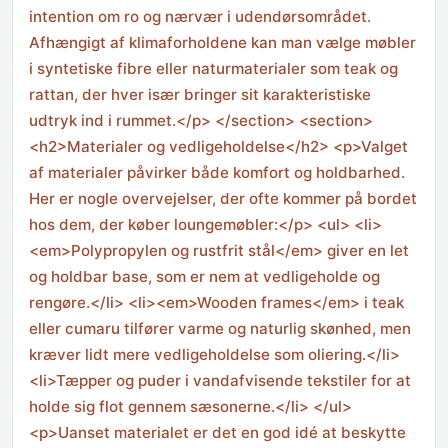
intention om ro og nærvær i udendørsområdet.
Afhængigt af klimaforholdene kan man vælge møbler
i syntetiske fibre eller naturmaterialer som teak og
rattan, der hver især bringer sit karakteristiske
udtryk ind i rummet.</p> </section> <section>
<h2>Materialer og vedligeholdelse</h2> <p>Valget
af materialer påvirker både komfort og holdbarhed.
Her er nogle overvejelser, der ofte kommer på bordet
hos dem, der køber loungemøbler:</p> <ul> <li>
<em>Polypropylen og rustfrit stål</em> giver en let
og holdbar base, som er nem at vedligeholde og
rengøre.</li> <li><em>Wooden frames</em> i teak
eller cumaru tilfører varme og naturlig skønhed, men
kræver lidt mere vedligeholdelse som oliering.</li>
<li>Tæpper og puder i vandafvisende tekstiler for at
holde sig flot gennem sæsonerne.</li> </ul>
<p>Uanset materialet er det en god idé at beskytte