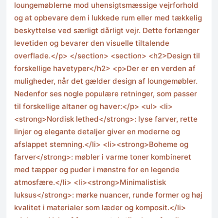
loungemøblerne mod uhensigtsmæssige vejrforhold
og at opbevare dem i lukkede rum eller med tækkelig
beskyttelse ved særligt dårligt vejr. Dette forlænger
levetiden og bevarer den visuelle tiltalende
overflade.</p> </section> <section> <h2>Design til
forskellige havetyper</h2> <p>Der er en verden af
muligheder, når det gælder design af loungemøbler.
Nedenfor ses nogle populære retninger, som passer
til forskellige altaner og haver:</p> <ul> <li>
<strong>Nordisk lethed</strong>: lyse farver, rette
linjer og elegante detaljer giver en moderne og
afslappet stemning.</li> <li><strong>Boheme og
farver</strong>: møbler i varme toner kombineret
med tæpper og puder i mønstre for en legende
atmosfære.</li> <li><strong>Minimalistisk
luksus</strong>: mørke nuancer, runde former og høj
kvalitet i materialer som læder og komposit.</li>