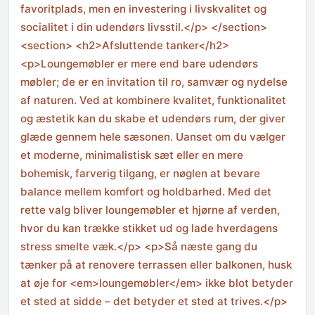
favoritplads, men en investering i livskvalitet og
socialitet i din udendørs livsstil.</p> </section>
<section> <h2>Afsluttende tanker</h2>
<p>Loungemøbler er mere end bare udendørs
møbler; de er en invitation til ro, samvær og nydelse
af naturen. Ved at kombinere kvalitet, funktionalitet
og æstetik kan du skabe et udendørs rum, der giver
glæde gennem hele sæsonen. Uanset om du vælger
et moderne, minimalistisk sæt eller en mere
bohemisk, farverig tilgang, er nøglen at bevare
balance mellem komfort og holdbarhed. Med det
rette valg bliver loungemøbler et hjørne af verden,
hvor du kan trække stikket ud og lade hverdagens
stress smelte væk.</p> <p>Så næste gang du
tænker på at renovere terrassen eller balkonen, husk
at øje for <em>loungemøbler</em> ikke blot betyder
et sted at sidde – det betyder et sted at trives.</p>