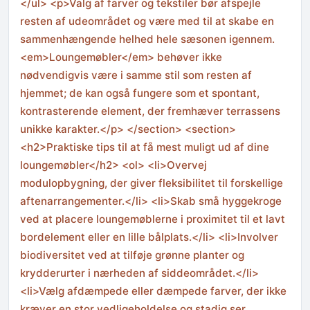
</ul> <p>Valg af farver og tekstiler bør afspejle
resten af udeområdet og være med til at skabe en
sammenhængende helhed hele sæsonen igennem.
<em>Loungemøbler</em> behøver ikke
nødvendigvis være i samme stil som resten af
hjemmet; de kan også fungere som et spontant,
kontrasterende element, der fremhæver terrassens
unikke karakter.</p> </section> <section>
<h2>Praktiske tips til at få mest muligt ud af dine
loungemøbler</h2> <ol> <li>Overvej
modulopbygning, der giver fleksibilitet til forskellige
aftenarrangementer.</li> <li>Skab små hyggekroge
ved at placere loungemøblerne i proximitet til et lavt
bordelement eller en lille bålplats.</li> <li>Involver
biodiversitet ved at tilføje grønne planter og
krydderurter i nærheden af siddeområdet.</li>
<li>Vælg afdæmpede eller dæmpede farver, der ikke
kræver en stor vedligeholdelse og stadig ser