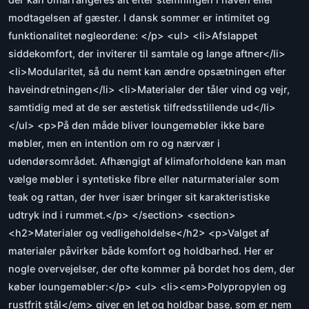
modtagelsen af gæster. I dansk sommer er intimitet og
funktionalitet nøgleordene: </p> <ul> <li>Afslappet
siddekomfort, der inviterer til samtale og lange aftner</li>
<li>Modularitet, så du nemt kan ændre opsætningen efter
haveindretningen</li> <li>Materialer der tåler vind og vejr,
samtidig med at de ser æstetisk tilfredsstillende ud</li>
</ul> <p>På den måde bliver loungemøbler ikke bare
møbler, men en intention om ro og nærvær i
udendørsområdet. Afhængigt af klimaforholdene kan man
vælge møbler i syntetiske fibre eller naturmaterialer som
teak og rattan, der hver især bringer sit karakteristiske
udtryk ind i rummet.</p> </section> <section>
<h2>Materialer og vedligeholdelse</h2> <p>Valget af
materialer påvirker både komfort og holdbarhed. Her er
nogle overvejelser, der ofte kommer på bordet hos dem, der
køber loungemøbler:</p> <ul> <li><em>Polypropylen og
rustfrit stål</em> giver en let og holdbar base, som er nem