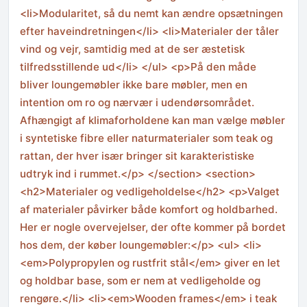
<li>Modularitet, så du nemt kan ændre opsætningen
efter haveindretningen</li> <li>Materialer der tåler
vind og vejr, samtidig med at de ser æstetisk
tilfredsstillende ud</li> </ul> <p>På den måde
bliver loungemøbler ikke bare møbler, men en
intention om ro og nærvær i udendørsområdet.
Afhængigt af klimaforholdene kan man vælge møbler
i syntetiske fibre eller naturmaterialer som teak og
rattan, der hver især bringer sit karakteristiske
udtryk ind i rummet.</p> </section> <section>
<h2>Materialer og vedligeholdelse</h2> <p>Valget
af materialer påvirker både komfort og holdbarhed.
Her er nogle overvejelser, der ofte kommer på bordet
hos dem, der køber loungemøbler:</p> <ul> <li>
<em>Polypropylen og rustfrit stål</em> giver en let
og holdbar base, som er nem at vedligeholde og
rengøre.</li> <li><em>Wooden frames</em> i teak