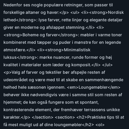
Nedenfor ses nogle populære retninger, som passer til
forskellige altaner og haver:</p> <ul> <li><strong>Nordisk
lethed</strong>: lyse farver, rette linjer og elegante detaljer
giver en moderne og afslappet stemning.</li> <li>
<strong>Boheme og farver</strong>: møbler i varme toner
kombineret med tæpper og puder i mønstre for en legende
atmosfære.</li> <li><strong>Minimalistisk
luksus</strong>: mørke nuancer, runde former og høj
kvalitet i materialer som læder og komposit.</li> </ul>
<p>Valg af farver og tekstiler bør afspejle resten af
udeområdet og være med til at skabe en sammenhængende
helhed hele sæsonen igennem. <em>Loungemøbler</em>
behøver ikke nødvendigvis være i samme stil som resten af
hjemmet; de kan også fungere som et spontant,
kontrasterende element, der fremhæver terrassens unikke
karakter.</p> </section> <section> <h2>Praktiske tips til at
få mest muligt ud af dine loungemøbler</h2> <ol>