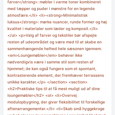
farver</strong>: møbler i varme toner kombineret
med tæpper og puder i mønstre for en legende
atmosfære.</li> <li><strong>Minimalistisk
luksus</strong>: mørke nuancer, runde former og høj
kvalitet i materialer som læder og komposit.</li>
</ul> <p>Valg af farver og tekstiler bør afspejle
resten af udeområdet og være med til at skabe en
sammenhængende helhed hele sæsonen igennem.
<em>Loungemøbler</em> behøver ikke
nødvendigvis være i samme stil som resten af
hjemmet; de kan også fungere som et spontant,
kontrasterende element, der fremhæver terrassens
unikke karakter.</p> </section> <section>
<h2>Praktiske tips til at få mest muligt ud af dine
loungemøbler</h2> <ol> <li>Overvej
modulopbygning, der giver fleksibilitet til forskellige
aftenarrangementer.</li> <li>Skab små hyggekroge