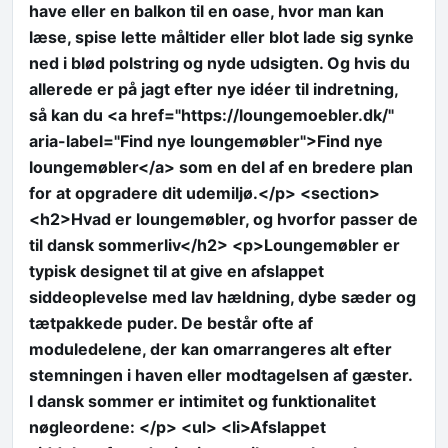
have eller en balkon til en oase, hvor man kan
læse, spise lette måltider eller blot lade sig synke
ned i blød polstring og nyde udsigten. Og hvis du
allerede er på jagt efter nye idéer til indretning,
så kan du <a href="https://loungemoebler.dk/"
aria-label="Find nye loungemøbler">Find nye
loungemøbler</a> som en del af en bredere plan
for at opgradere dit udemiljø.</p> <section>
<h2>Hvad er loungemøbler, og hvorfor passer de
til dansk sommerliv</h2> <p>Loungemøbler er
typisk designet til at give en afslappet
siddeoplevelse med lav hældning, dybe sæder og
tætpakkede puder. De består ofte af
moduledelene, der kan omarrangeres alt efter
stemningen i haven eller modtagelsen af gæster.
I dansk sommer er intimitet og funktionalitet
nøgleordene: </p> <ul> <li>Afslappet