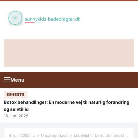
Skip to content
Menu
SENESTE
Botox behandlinger: En moderne vej til naturlig forandring
og selvtillid
15. juni 2026
4. juni 2025
⌂
Uncategorized
Løbehjul til børn: Den bedste måde at lege og lære på