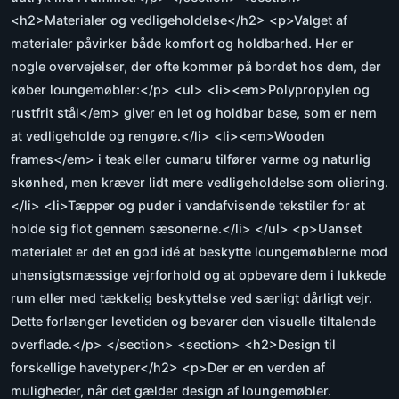
<h2>Materialer og vedligeholdelse</h2> <p>Valget af
materialer påvirker både komfort og holdbarhed. Her er
nogle overvejelser, der ofte kommer på bordet hos dem, der
køber loungemøbler:</p> <ul> <li><em>Polypropylen og
rustfrit stål</em> giver en let og holdbar base, som er nem
at vedligeholde og rengøre.</li> <li><em>Wooden
frames</em> i teak eller cumaru tilfører varme og naturlig
skønhed, men kræver lidt mere vedligeholdelse som oliering.
</li> <li>Tæpper og puder i vandafvisende tekstiler for at
holde sig flot gennem sæsonerne.</li> </ul> <p>Uanset
materialet er det en god idé at beskytte loungemøblerne mod
uhensigtsmæssige vejrforhold og at opbevare dem i lukkede
rum eller med tækkelig beskyttelse ved særligt dårligt vejr.
Dette forlænger levetiden og bevarer den visuelle tiltalende
overflade.</p> </section> <section> <h2>Design til
forskellige havetyper</h2> <p>Der er en verden af
muligheder, når det gælder design af loungemøbler.