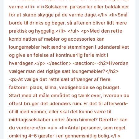
varme.</li> <li>Solskærm, parasoller eller baldakiner
for at skabe skygge på de varme dage.</li> <li>Små
borde til drinks og bøger, så aftenen bliver lidt mere
praktisk og hyggelig.</li> </ul> <p>Med den rette
kombination af møbler og accessories kan
loungemøbler helt ændre stemningen i udendørslivet
og give en følelse af kontinuerlig ferie midt i
hverdagen.</p> </section> <section> <h2>Hvordan
vælger man det rigtige sæt loungemøbler?</h2>
<p>At vælge det rette sæt afhænger af flere
faktorer: plads, klima, vedligeholdelse og budget.
Start med at måle området og tænk over, hvordan du
oftest bruger det udendørs rum. Er det til afterwork-
chill med venner, eller skal det kunne være til
middagsselskaber under åben himmel? Derefter kan
du vurdere:</p> <ul> <li>Antal personer, som regel
omkring 4–6 gæster i en gennemsnitlig bolig.</li>