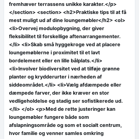
fremhæver terrassens unikke karakter.</p>
</section> <section> <h2>Praktiske tips til at få
mest muligt ud af dine loungemøbler</h2> <ol>
<li>Overvej modulopbygning, der giver
fleksibilitet til forskellige aftenarrangementer.
</li> <li>Skab små hyggekroge ved at placere
loungemøblerne i proximitet til et lavt
bordelement eller en lille bålplats.</li>
<li>Involver biodiversitet ved at tilføje grønne
planter og krydderurter i nærheden af
siddeområdet.</li> <li>Vælg afdæmpede eller
dæmpede farver, der ikke kræver en stor
vedligeholdelse og stadig ser sofistikerede ud.
</li> </ol> <p>Med de rette justeringer kan
loungemøbler fungere både som
afslapningsområde og som et socialt centrum,
hvor familie og venner samles omkring