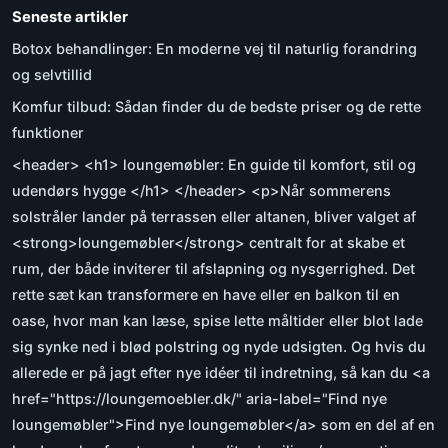
Seneste artikler
Botox behandlinger: En moderne vej til naturlig forandring
og selvtillid
Komfur tilbud: Sådan finder du de bedste priser og de rette
funktioner
<header> <h1> loungemøbler: En guide til komfort, stil og
udendørs hygge </h1> </header> <p>Når sommerens
solstråler lander på terrassen eller altanen, bliver valget af
<strong>loungemøbler</strong> centralt for at skabe et
rum, der både inviterer til afslapning og nysgerrighed. Det
rette sæt kan transformere en have eller en balkon til en
oase, hvor man kan læse, spise lette måltider eller blot lade
sig synke ned i blød polstring og nyde udsigten. Og hvis du
allerede er på jagt efter nye idéer til indretning, så kan du <a
href="https://loungemoebler.dk/" aria-label="Find nye
loungemøbler">Find nye loungemøbler</a> som en del af en