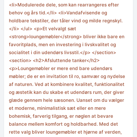
<li>Modulerede dele, som kan rearrangeres efter
behov og års tid.</li> <li>Vandafvisende og
holdbare tekstiler, der tåler vind og milde regnskyl.
</li> </ul> <p>Et velvalgt sæt
<strong>loungemøbler</strong> bliver ikke bare en
favoritplads, men en investering i livskvalitet og
socialitet i din udendørs livsstil.</p> </section>
<section> <h2>Afsluttende tanker</h2>
<p>Loungemøbler er mere end bare udendørs
møbler; de er en invitation til ro, samvær og nydelse
af naturen. Ved at kombinere kvalitet, funktionalitet
og æstetik kan du skabe et udendørs rum, der giver
glæde gennem hele sæsonen. Uanset om du vælger
et moderne, minimalistisk sæt eller en mere
bohemisk, farverig tilgang, er nøglen at bevare
balance mellem komfort og holdbarhed. Med det
rette valg bliver loungemøbler et hjørne af verden,