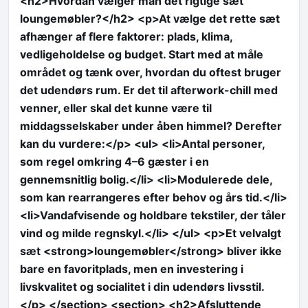
<h2>Hvordan vælger man det rigtige sæt
loungemøbler?</h2> <p>At vælge det rette sæt
afhænger af flere faktorer: plads, klima,
vedligeholdelse og budget. Start med at måle
området og tænk over, hvordan du oftest bruger
det udendørs rum. Er det til afterwork-chill med
venner, eller skal det kunne være til
middagsselskaber under åben himmel? Derefter
kan du vurdere:</p> <ul> <li>Antal personer,
som regel omkring 4–6 gæster i en
gennemsnitlig bolig.</li> <li>Modulerede dele,
som kan rearrangeres efter behov og års tid.</li>
<li>Vandafvisende og holdbare tekstiler, der tåler
vind og milde regnskyl.</li> </ul> <p>Et velvalgt
sæt <strong>loungemøbler</strong> bliver ikke
bare en favoritplads, men en investering i
livskvalitet og socialitet i din udendørs livsstil.
</p> </section> <section> <h2>Afsluttende