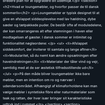
bredere plan for at opgradere dit udemiljø.</p> <section>
<h2>Hvad er loungemøbler, og hvorfor passer de til dansk
sommerliv</h2> <p>Loungemøbler er typisk designet til at
give en afslappet siddeoplevelse med lav hældning, dybe
sæder og tætpakkede puder. De består ofte af moduledelene,
der kan omarrangeres alt efter stemningen i haven eller
modtagelsen af gæster. I dansk sommer er intimitet og
funktionalitet nøgleordene: </p> <ul> <li>Afslappet
siddekomfort, der inviterer til samtale og lange aftner</li>
<li>Modularitet, så du nemt kan ændre opsætningen efter
haveindretningen</li> <li>Materialer der tåler vind og vejr,
samtidig med at de ser æstetisk tilfredsstillende ud</li>
</ul> <p>På den måde bliver loungemøbler ikke bare
møbler, men en intention om ro og nærvær i
udendørsområdet. Afhængigt af klimaforholdene kan man
vælge møbler i syntetiske fibre eller naturmaterialer som
teak og rattan, der hver især bringer sit karakteristiske
udtryk ind i rummet.</p> </section> <section>