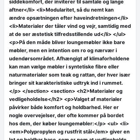
siddekomfort, der inviterer til samtale og lange
aftner</li> <li>Modularitet, så du nemt kan
ændre opsætningen efter haveindretningen</li>
<li>Materialer der tåler vind og vejr, samtidig med
at de ser æstetisk tilfredsstillende ud</li> </ul>
<p>På den måde bliver loungemøbler ikke bare
møbler, men en intention om ro og nærvær i
udendørsområdet. Afhængigt af klimaforholdene
kan man vælge møbler i syntetiske fibre eller
naturmaterialer som teak og rattan, der hver især
bringer sit karakteristiske udtryk ind i rummet.
</p> </section> <section> <h2>Materialer og
vedligeholdelse</h2> <p>Valget af materialer
påvirker både komfort og holdbarhed. Her er
nogle overvejelser, der ofte kommer på bordet
hos dem, der køber loungemøbler:</p> <ul> <li>
<em>Polypropylen og rustfrit stål</em> giver en
let og holdbar base, som er nem at vedligeholde