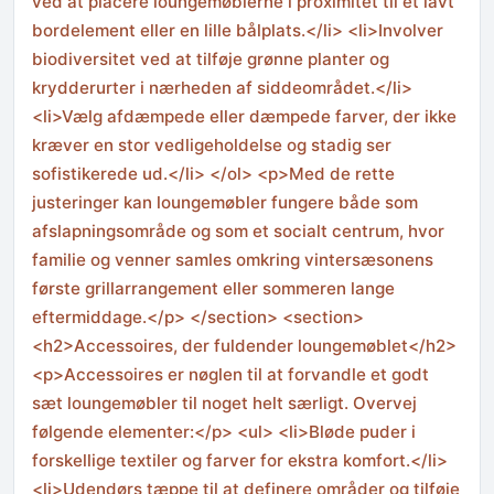
ved at placere loungemøblerne i proximitet til et lavt
bordelement eller en lille bålplats.</li> <li>Involver
biodiversitet ved at tilføje grønne planter og
krydderurter i nærheden af siddeområdet.</li>
<li>Vælg afdæmpede eller dæmpede farver, der ikke
kræver en stor vedligeholdelse og stadig ser
sofistikerede ud.</li> </ol> <p>Med de rette
justeringer kan loungemøbler fungere både som
afslapningsområde og som et socialt centrum, hvor
familie og venner samles omkring vintersæsonens
første grillarrangement eller sommeren lange
eftermiddage.</p> </section> <section>
<h2>Accessoires, der fuldender loungemøblet</h2>
<p>Accessoires er nøglen til at forvandle et godt
sæt loungemøbler til noget helt særligt. Overvej
følgende elementer:</p> <ul> <li>Bløde puder i
forskellige textiler og farver for ekstra komfort.</li>
<li>Udendørs tæppe til at definere områder og tilføje