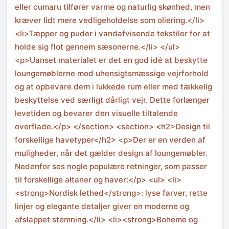
eller cumaru tilfører varme og naturlig skønhed, men
kræver lidt mere vedligeholdelse som oliering.</li>
<li>Tæpper og puder i vandafvisende tekstiler for at
holde sig flot gennem sæsonerne.</li> </ul>
<p>Uanset materialet er det en god idé at beskytte
loungemøblerne mod uhensigtsmæssige vejrforhold
og at opbevare dem i lukkede rum eller med tækkelig
beskyttelse ved særligt dårligt vejr. Dette forlænger
levetiden og bevarer den visuelle tiltalende
overflade.</p> </section> <section> <h2>Design til
forskellige havetyper</h2> <p>Der er en verden af
muligheder, når det gælder design af loungemøbler.
Nedenfor ses nogle populære retninger, som passer
til forskellige altaner og haver:</p> <ul> <li>
<strong>Nordisk lethed</strong>: lyse farver, rette
linjer og elegante detaljer giver en moderne og
afslappet stemning.</li> <li><strong>Boheme og