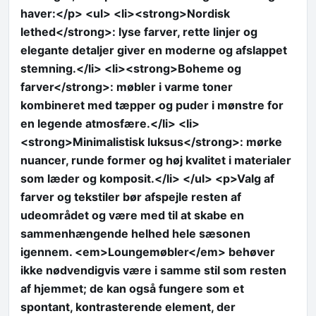
haver:</p> <ul> <li><strong>Nordisk
lethed</strong>: lyse farver, rette linjer og
elegante detaljer giver en moderne og afslappet
stemning.</li> <li><strong>Boheme og
farver</strong>: møbler i varme toner
kombineret med tæpper og puder i mønstre for
en legende atmosfære.</li> <li>
<strong>Minimalistisk luksus</strong>: mørke
nuancer, runde former og høj kvalitet i materialer
som læder og komposit.</li> </ul> <p>Valg af
farver og tekstiler bør afspejle resten af
udeområdet og være med til at skabe en
sammenhængende helhed hele sæsonen
igennem. <em>Loungemøbler</em> behøver
ikke nødvendigvis være i samme stil som resten
af hjemmet; de kan også fungere som et
spontant, kontrasterende element, der