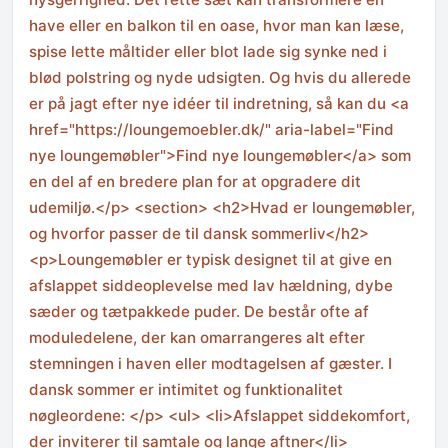
have eller en balkon til en oase, hvor man kan læse,
spise lette måltider eller blot lade sig synke ned i
blød polstring og nyde udsigten. Og hvis du allerede
er på jagt efter nye idéer til indretning, så kan du <a
href="https://loungemoebler.dk/" aria-label="Find
nye loungemøbler">Find nye loungemøbler</a> som
en del af en bredere plan for at opgradere dit
udemiljø.</p> <section> <h2>Hvad er loungemøbler,
og hvorfor passer de til dansk sommerliv</h2>
<p>Loungemøbler er typisk designet til at give en
afslappet siddeoplevelse med lav hældning, dybe
sæder og tætpakkede puder. De består ofte af
moduledelene, der kan omarrangeres alt efter
stemningen i haven eller modtagelsen af gæster. I
dansk sommer er intimitet og funktionalitet
nøgleordene: </p> <ul> <li>Afslappet siddekomfort,
der inviterer til samtale og lange aftner</li>