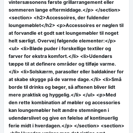
vintersæsonens første grillarrangement eller
sommeren lange eftermiddage.</p> </section>
<section> <h2>Accessoires, der fuldender
loungemøblet</h2> <p>Accessoires er nøglen til
at forvandle et godt sæt loungemøbler til noget
helt særligt. Overvej følgende elementer:</p>
<ul> <li>Bløde puder i forskellige textiler og
farver for ekstra komfort.</li> <li>Udendørs
tæppe til at definere områder og tilføje varme.
</li> <li>Solskærm, parasoller eller baldakiner for
at skabe skygge på de varme dage.</li> <li>Små
borde til drinks og bøger, så aftenen bliver lidt
mere praktisk og hyggelig.</li> </ul> <p>Med
den rette kombination af møbler og accessories
kan loungemøbler helt ændre stemningen i
udendørslivet og give en følelse af kontinuerlig
ferie midt i hverdagen.</p> </section> <section>