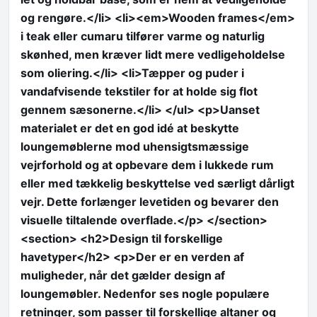
og rengøre.</li> <li><em>Wooden frames</em>
i teak eller cumaru tilfører varme og naturlig
skønhed, men kræver lidt mere vedligeholdelse
som oliering.</li> <li>Tæpper og puder i
vandafvisende tekstiler for at holde sig flot
gennem sæsonerne.</li> </ul> <p>Uanset
materialet er det en god idé at beskytte
loungemøblerne mod uhensigtsmæssige
vejrforhold og at opbevare dem i lukkede rum
eller med tækkelig beskyttelse ved særligt dårligt
vejr. Dette forlænger levetiden og bevarer den
visuelle tiltalende overflade.</p> </section>
<section> <h2>Design til forskellige
havetyper</h2> <p>Der er en verden af
muligheder, når det gælder design af
loungemøbler. Nedenfor ses nogle populære
retninger, som passer til forskellige altaner og