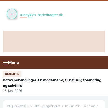
Skip to content
Menu
SENESTE
Botox behandlinger: En moderne vej til naturlig forandring
og selvtillid
15. juni 2026
24. juni 2023
⌂
Ikke-kategoriseret
Kaviar Pris – Alt hvad du behøver at vide om prisen på kaviar