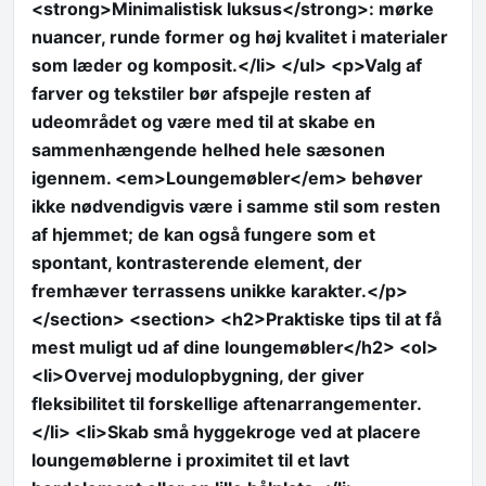
<strong>Minimalistisk luksus</strong>: mørke
nuancer, runde former og høj kvalitet i materialer
som læder og komposit.</li> </ul> <p>Valg af
farver og tekstiler bør afspejle resten af
udeområdet og være med til at skabe en
sammenhængende helhed hele sæsonen
igennem. <em>Loungemøbler</em> behøver
ikke nødvendigvis være i samme stil som resten
af hjemmet; de kan også fungere som et
spontant, kontrasterende element, der
fremhæver terrassens unikke karakter.</p>
</section> <section> <h2>Praktiske tips til at få
mest muligt ud af dine loungemøbler</h2> <ol>
<li>Overvej modulopbygning, der giver
fleksibilitet til forskellige aftenarrangementer.
</li> <li>Skab små hyggekroge ved at placere
loungemøblerne i proximitet til et lavt