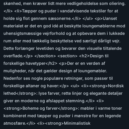
skønhed, men kræver lidt mere vedligeholdelse som oliering.
</li> <li>Tæpper og puder i vandafvisende tekstiler for at
holde sig flot gennem sæsonerne.</li> </ul> <p>Uanset
materialet er det en god idé at beskytte loungemøblerne mod
uhensigtsmæssige vejrforhold og at opbevare dem i lukkede
rum eller med tækkelig beskyttelse ved særligt dårligt vejr.
Dette forlænger levetiden og bevarer den visuelle tiltalende
overflade.</p> </section> <section> <h2>Design til
forskellige havetyper</h2> <p>Der er en verden af
muligheder, når det gælder design af loungemøbler.
Nedenfor ses nogle populære retninger, som passer til
forskellige altaner og haver:</p> <ul> <li><strong>Nordisk
lethed</strong>: lyse farver, rette linjer og elegante detaljer
giver en moderne og afslappet stemning.</li> <li>
<strong>Boheme og farver</strong>: møbler i varme toner
kombineret med tæpper og puder i mønstre for en legende
atmosfære.</li> <li><strong>Minimalistisk