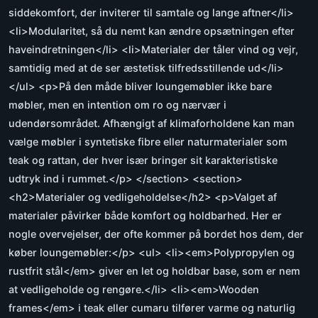
siddekomfort, der inviterer til samtale og lange aftner</li>
<li>Modularitet, så du nemt kan ændre opsætningen efter
haveindretningen</li> <li>Materialer der tåler vind og vejr,
samtidig med at de ser æstetisk tilfredsstillende ud</li>
</ul> <p>På den måde bliver loungemøbler ikke bare
møbler, men en intention om ro og nærvær i
udendørsområdet. Afhængigt af klimaforholdene kan man
vælge møbler i syntetiske fibre eller naturmaterialer som
teak og rattan, der hver især bringer sit karakteristiske
udtryk ind i rummet.</p> </section> <section>
<h2>Materialer og vedligeholdelse</h2> <p>Valget af
materialer påvirker både komfort og holdbarhed. Her er
nogle overvejelser, der ofte kommer på bordet hos dem, der
køber loungemøbler:</p> <ul> <li><em>Polypropylen og
rustfrit stål</em> giver en let og holdbar base, som er nem
at vedligeholde og rengøre.</li> <li><em>Wooden
frames</em> i teak eller cumaru tilfører varme og naturlig