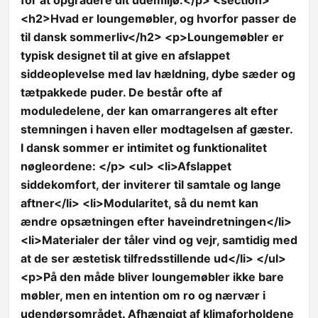
for at opgradere dit udemiljø.</p> <section>
<h2>Hvad er loungemøbler, og hvorfor passer de
til dansk sommerliv</h2> <p>Loungemøbler er
typisk designet til at give en afslappet
siddeoplevelse med lav hældning, dybe sæder og
tætpakkede puder. De består ofte af
moduledelene, der kan omarrangeres alt efter
stemningen i haven eller modtagelsen af gæster.
I dansk sommer er intimitet og funktionalitet
nøgleordene: </p> <ul> <li>Afslappet
siddekomfort, der inviterer til samtale og lange
aftner</li> <li>Modularitet, så du nemt kan
ændre opsætningen efter haveindretningen</li>
<li>Materialer der tåler vind og vejr, samtidig med
at de ser æstetisk tilfredsstillende ud</li> </ul>
<p>På den måde bliver loungemøbler ikke bare
møbler, men en intention om ro og nærvær i
udendørsområdet. Afhængigt af klimaforholdene