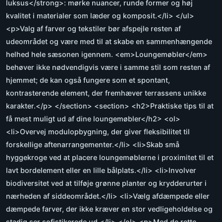
luksus</strong>: mørke nuancer, runde former og høj
kvalitet i materialer som læder og komposit.</li> </ul>
<p>Valg af farver og tekstiler bør afspejle resten af
udeområdet og være med til at skabe en sammenhængende
helhed hele sæsonen igennem. <em>Loungemøbler</em>
behøver ikke nødvendigvis være i samme stil som resten af
hjemmet; de kan også fungere som et spontant,
kontrasterende element, der fremhæver terrassens unikke
karakter.</p> </section> <section> <h2>Praktiske tips til at
få mest muligt ud af dine loungemøbler</h2> <ol>
<li>Overvej modulopbygning, der giver fleksibilitet til
forskellige aftenarrangementer.</li> <li>Skab små
hyggekroge ved at placere loungemøblerne i proximitet til et
lavt bordelement eller en lille bålplats.</li> <li>Involver
biodiversitet ved at tilføje grønne planter og krydderurter i
nærheden af siddeområdet.</li> <li>Vælg afdæmpede eller
dæmpede farver, der ikke kræver en stor vedligeholdelse og
stadig ser sofistikerede ud.</li> </ol> <p>Med de rette