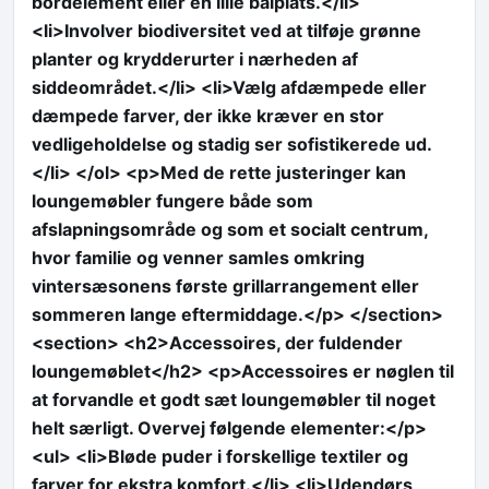
bordelement eller en lille bålplats.</li>
<li>Involver biodiversitet ved at tilføje grønne
planter og krydderurter i nærheden af
siddeområdet.</li> <li>Vælg afdæmpede eller
dæmpede farver, der ikke kræver en stor
vedligeholdelse og stadig ser sofistikerede ud.
</li> </ol> <p>Med de rette justeringer kan
loungemøbler fungere både som
afslapningsområde og som et socialt centrum,
hvor familie og venner samles omkring
vintersæsonens første grillarrangement eller
sommeren lange eftermiddage.</p> </section>
<section> <h2>Accessoires, der fuldender
loungemøblet</h2> <p>Accessoires er nøglen til
at forvandle et godt sæt loungemøbler til noget
helt særligt. Overvej følgende elementer:</p>
<ul> <li>Bløde puder i forskellige textiler og
farver for ekstra komfort.</li> <li>Udendørs