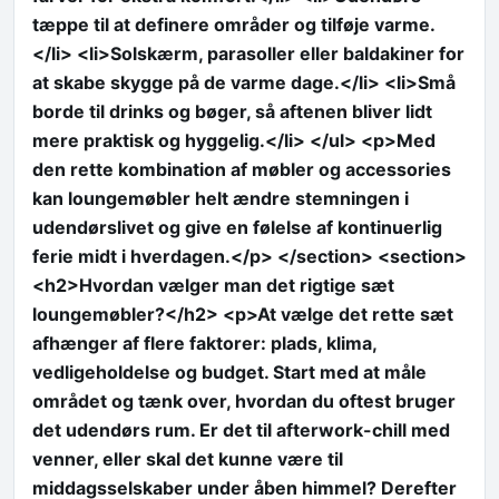
tæppe til at definere områder og tilføje varme.
</li> <li>Solskærm, parasoller eller baldakiner for
at skabe skygge på de varme dage.</li> <li>Små
borde til drinks og bøger, så aftenen bliver lidt
mere praktisk og hyggelig.</li> </ul> <p>Med
den rette kombination af møbler og accessories
kan loungemøbler helt ændre stemningen i
udendørslivet og give en følelse af kontinuerlig
ferie midt i hverdagen.</p> </section> <section>
<h2>Hvordan vælger man det rigtige sæt
loungemøbler?</h2> <p>At vælge det rette sæt
afhænger af flere faktorer: plads, klima,
vedligeholdelse og budget. Start med at måle
området og tænk over, hvordan du oftest bruger
det udendørs rum. Er det til afterwork-chill med
venner, eller skal det kunne være til
middagsselskaber under åben himmel? Derefter