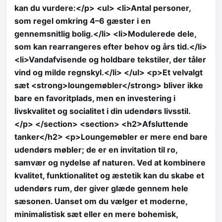
kan du vurdere:</p> <ul> <li>Antal personer,
som regel omkring 4–6 gæster i en
gennemsnitlig bolig.</li> <li>Modulerede dele,
som kan rearrangeres efter behov og års tid.</li>
<li>Vandafvisende og holdbare tekstiler, der tåler
vind og milde regnskyl.</li> </ul> <p>Et velvalgt
sæt <strong>loungemøbler</strong> bliver ikke
bare en favoritplads, men en investering i
livskvalitet og socialitet i din udendørs livsstil.
</p> </section> <section> <h2>Afsluttende
tanker</h2> <p>Loungemøbler er mere end bare
udendørs møbler; de er en invitation til ro,
samvær og nydelse af naturen. Ved at kombinere
kvalitet, funktionalitet og æstetik kan du skabe et
udendørs rum, der giver glæde gennem hele
sæsonen. Uanset om du vælger et moderne,
minimalistisk sæt eller en mere bohemisk,