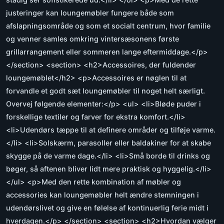
justeringer kan loungemøbler fungere både som
afslapningsområde og som et socialt centrum, hvor familie
og venner samles omkring vintersæsonens første
grillarrangement eller sommeren lange eftermiddage.</p>
</section> <section> <h2>Accessoires, der fuldender
loungemøblet</h2> <p>Accessoires er nøglen til at
forvandle et godt sæt loungemøbler til noget helt særligt.
Overvej følgende elementer:</p> <ul> <li>Bløde puder i
forskellige textiler og farver for ekstra komfort.</li>
<li>Udendørs tæppe til at definere områder og tilføje varme.
</li> <li>Solskærm, parasoller eller baldakiner for at skabe
skygge på de varme dage.</li> <li>Små borde til drinks og
bøger, så aftenen bliver lidt mere praktisk og hyggelig.</li>
</ul> <p>Med den rette kombination af møbler og
accessories kan loungemøbler helt ændre stemningen i
udendørslivet og give en følelse af kontinuerlig ferie midt i
hverdagen.</p> </section> <section> <h2>Hvordan vælger