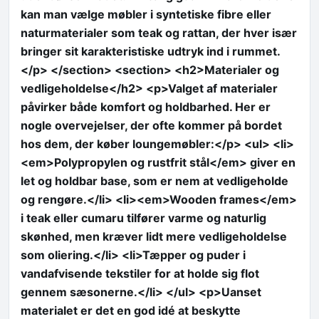
kan man vælge møbler i syntetiske fibre eller
naturmaterialer som teak og rattan, der hver især
bringer sit karakteristiske udtryk ind i rummet.
</p> </section> <section> <h2>Materialer og
vedligeholdelse</h2> <p>Valget af materialer
påvirker både komfort og holdbarhed. Her er
nogle overvejelser, der ofte kommer på bordet
hos dem, der køber loungemøbler:</p> <ul> <li>
<em>Polypropylen og rustfrit stål</em> giver en
let og holdbar base, som er nem at vedligeholde
og rengøre.</li> <li><em>Wooden frames</em>
i teak eller cumaru tilfører varme og naturlig
skønhed, men kræver lidt mere vedligeholdelse
som oliering.</li> <li>Tæpper og puder i
vandafvisende tekstiler for at holde sig flot
gennem sæsonerne.</li> </ul> <p>Uanset
materialet er det en god idé at beskytte