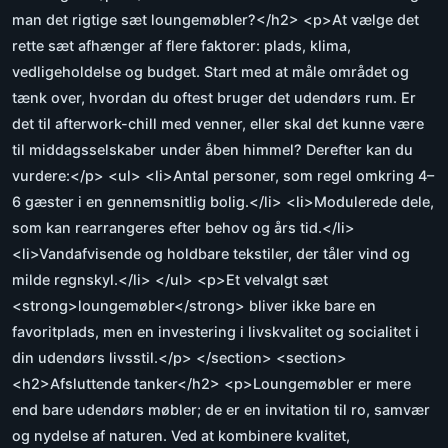
man det rigtige sæt loungemøbler?</h2> <p>At vælge det
rette sæt afhænger af flere faktorer: plads, klima,
vedligeholdelse og budget. Start med at måle området og
tænk over, hvordan du oftest bruger det udendørs rum. Er
det til afterwork-chill med venner, eller skal det kunne være
til middagsselskaber under åben himmel? Derefter kan du
vurdere:</p> <ul> <li>Antal personer, som regel omkring 4–
6 gæster i en gennemsnitlig bolig.</li> <li>Modulerede dele,
som kan rearrangeres efter behov og års tid.</li>
<li>Vandafvisende og holdbare tekstiler, der tåler vind og
milde regnskyl.</li> </ul> <p>Et velvalgt sæt
<strong>loungemøbler</strong> bliver ikke bare en
favoritplads, men en investering i livskvalitet og socialitet i
din udendørs livsstil.</p> </section> <section>
<h2>Afsluttende tanker</h2> <p>Loungemøbler er mere
end bare udendørs møbler; de er en invitation til ro, samvær
og nydelse af naturen. Ved at kombinere kvalitet,