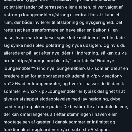
solstråler lander på terrassen eller altanen, bliver valget af
<strong>loungemøbler</strong> centralt for at skabe et
rum, der både inviterer til afslapning og nysgerrighed. Det
rette sæt kan transformere en have eller en balkon til en
oase, hvor man kan læse, spise lette måltider eller blot lade
sig synke ned i blød polstring og nyde udsigten. Og hvis du
allerede er på jagt efter nye idéer til indretning, så kan du <a
href="https://loungemoebler.dk/" aria-label="Find nye
loungemøbler">Find nye loungemøbler</a> som en del af en
bredere plan for at opgradere dit udemiljø.</p> <section>
<h2>Hvad er loungemøbler, og hvorfor passer de til dansk
sommerliv</h2> <p>Loungemøbler er typisk designet til at
give en afslappet siddeoplevelse med lav hældning, dybe
sæder og tætpakkede puder. De består ofte af moduledelene,
der kan omarrangeres alt efter stemningen i haven eller
modtagelsen af gæster. I dansk sommer er intimitet og
funktionalitet nøgleordene: </p> <ul> <li>Afslappet