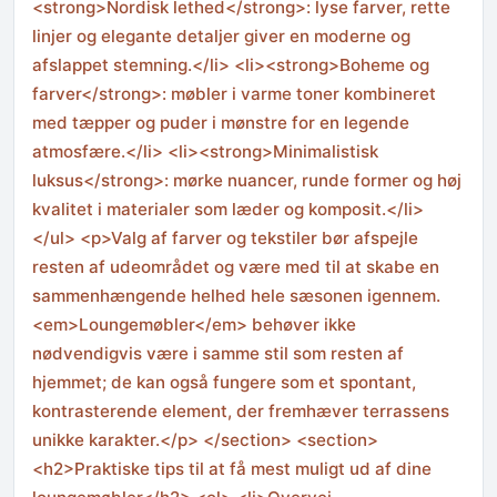
<strong>Nordisk lethed</strong>: lyse farver, rette
linjer og elegante detaljer giver en moderne og
afslappet stemning.</li> <li><strong>Boheme og
farver</strong>: møbler i varme toner kombineret
med tæpper og puder i mønstre for en legende
atmosfære.</li> <li><strong>Minimalistisk
luksus</strong>: mørke nuancer, runde former og høj
kvalitet i materialer som læder og komposit.</li>
</ul> <p>Valg af farver og tekstiler bør afspejle
resten af udeområdet og være med til at skabe en
sammenhængende helhed hele sæsonen igennem.
<em>Loungemøbler</em> behøver ikke
nødvendigvis være i samme stil som resten af
hjemmet; de kan også fungere som et spontant,
kontrasterende element, der fremhæver terrassens
unikke karakter.</p> </section> <section>
<h2>Praktiske tips til at få mest muligt ud af dine