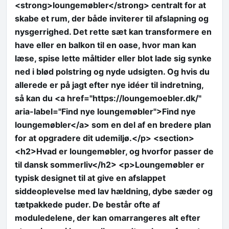
<strong>loungemøbler</strong> centralt for at
skabe et rum, der både inviterer til afslapning og
nysgerrighed. Det rette sæt kan transformere en
have eller en balkon til en oase, hvor man kan
læse, spise lette måltider eller blot lade sig synke
ned i blød polstring og nyde udsigten. Og hvis du
allerede er på jagt efter nye idéer til indretning,
så kan du <a href="https://loungemoebler.dk/"
aria-label="Find nye loungemøbler">Find nye
loungemøbler</a> som en del af en bredere plan
for at opgradere dit udemiljø.</p> <section>
<h2>Hvad er loungemøbler, og hvorfor passer de
til dansk sommerliv</h2> <p>Loungemøbler er
typisk designet til at give en afslappet
siddeoplevelse med lav hældning, dybe sæder og
tætpakkede puder. De består ofte af
moduledelene, der kan omarrangeres alt efter