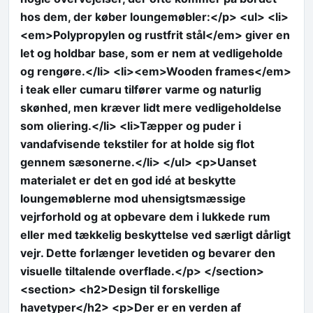
hos dem, der køber loungemøbler:</p> <ul> <li>
<em>Polypropylen og rustfrit stål</em> giver en
let og holdbar base, som er nem at vedligeholde
og rengøre.</li> <li><em>Wooden frames</em>
i teak eller cumaru tilfører varme og naturlig
skønhed, men kræver lidt mere vedligeholdelse
som oliering.</li> <li>Tæpper og puder i
vandafvisende tekstiler for at holde sig flot
gennem sæsonerne.</li> </ul> <p>Uanset
materialet er det en god idé at beskytte
loungemøblerne mod uhensigtsmæssige
vejrforhold og at opbevare dem i lukkede rum
eller med tækkelig beskyttelse ved særligt dårligt
vejr. Dette forlænger levetiden og bevarer den
visuelle tiltalende overflade.</p> </section>
<section> <h2>Design til forskellige
havetyper</h2> <p>Der er en verden af