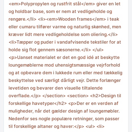
<em>Polypropylen og rustfrit stål</em> giver en let
og holdbar base, som er nem at vedligeholde og
rengøre.</li> <li><em>Wooden frames</em> i teak
eller cumaru tilfører varme og naturlig skønhed, men
kræver lidt mere vedligeholdelse som oliering.</li>
<li>Tæpper og puder i vandafvisende tekstiler for at
holde sig flot gennem sæsonerne.</li> </ul>
<p>Uanset materialet er det en god idé at beskytte
loungemøblerne mod uhensigtsmæssige vejrforhold
og at opbevare dem i lukkede rum eller med tækkelig
beskyttelse ved særligt dårligt vejr. Dette forlænger
levetiden og bevarer den visuelle tiltalende
overflade.</p> </section> <section> <h2>Design til
forskellige havetyper</h2> <p>Der er en verden af
muligheder, når det gælder design af loungemøbler.
Nedenfor ses nogle populære retninger, som passer
til forskellige altaner og haver:</p> <ul> <li>