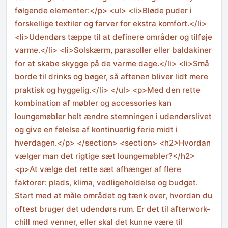
følgende elementer:</p> <ul> <li>Bløde puder i
forskellige textiler og farver for ekstra komfort.</li>
<li>Udendørs tæppe til at definere områder og tilføje
varme.</li> <li>Solskærm, parasoller eller baldakiner
for at skabe skygge på de varme dage.</li> <li>Små
borde til drinks og bøger, så aftenen bliver lidt mere
praktisk og hyggelig.</li> </ul> <p>Med den rette
kombination af møbler og accessories kan
loungemøbler helt ændre stemningen i udendørslivet
og give en følelse af kontinuerlig ferie midt i
hverdagen.</p> </section> <section> <h2>Hvordan
vælger man det rigtige sæt loungemøbler?</h2>
<p>At vælge det rette sæt afhænger af flere
faktorer: plads, klima, vedligeholdelse og budget.
Start med at måle området og tænk over, hvordan du
oftest bruger det udendørs rum. Er det til afterwork-
chill med venner, eller skal det kunne være til