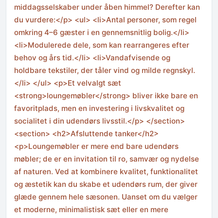
middagsselskaber under åben himmel? Derefter kan
du vurdere:</p> <ul> <li>Antal personer, som regel
omkring 4–6 gæster i en gennemsnitlig bolig.</li>
<li>Modulerede dele, som kan rearrangeres efter
behov og års tid.</li> <li>Vandafvisende og
holdbare tekstiler, der tåler vind og milde regnskyl.
</li> </ul> <p>Et velvalgt sæt
<strong>loungemøbler</strong> bliver ikke bare en
favoritplads, men en investering i livskvalitet og
socialitet i din udendørs livsstil.</p> </section>
<section> <h2>Afsluttende tanker</h2>
<p>Loungemøbler er mere end bare udendørs
møbler; de er en invitation til ro, samvær og nydelse
af naturen. Ved at kombinere kvalitet, funktionalitet
og æstetik kan du skabe et udendørs rum, der giver
glæde gennem hele sæsonen. Uanset om du vælger
et moderne, minimalistisk sæt eller en mere