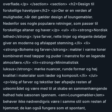
overflade.</p> </section> <section> <h2>Design til
forskellige havetyper</h2> <p>Der er en verden af
muligheder, når det gælder design af loungemøbler.
Nedenfor ses nogle populære retninger, som passer til
forskellige altaner og haver:</p> <ul> <li><strong>Nordisk
lethed</strong>: lyse farver, rette linjer og elegante detaljer
giver en moderne og afslappet stemning.</li> <li>
<strong>Boheme og farver</strong>: møbler i varme toner
kombineret med tæpper og puder i mønstre for en legende
atmosfære.</li> <li><strong>Minimalistisk
luksus</strong>: mørke nuancer, runde former og høj
kvalitet i materialer som læder og komposit.</li> </ul>
<p>Valg af farver og tekstiler bør afspejle resten af
udeområdet og være med til at skabe en sammenhængende
helhed hele sæsonen igennem. <em>Loungemøbler</em>
behøver ikke nødvendigvis være i samme stil som resten af
hjemmet; de kan også fungere som et spontant,