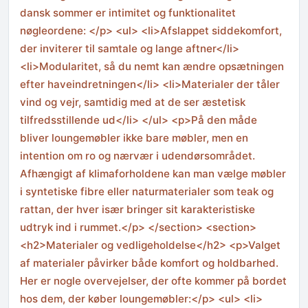
dansk sommer er intimitet og funktionalitet
nøgleordene: </p> <ul> <li>Afslappet siddekomfort,
der inviterer til samtale og lange aftner</li>
<li>Modularitet, så du nemt kan ændre opsætningen
efter haveindretningen</li> <li>Materialer der tåler
vind og vejr, samtidig med at de ser æstetisk
tilfredsstillende ud</li> </ul> <p>På den måde
bliver loungemøbler ikke bare møbler, men en
intention om ro og nærvær i udendørsområdet.
Afhængigt af klimaforholdene kan man vælge møbler
i syntetiske fibre eller naturmaterialer som teak og
rattan, der hver især bringer sit karakteristiske
udtryk ind i rummet.</p> </section> <section>
<h2>Materialer og vedligeholdelse</h2> <p>Valget
af materialer påvirker både komfort og holdbarhed.
Her er nogle overvejelser, der ofte kommer på bordet
hos dem, der køber loungemøbler:</p> <ul> <li>