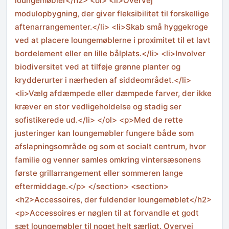
loungemøbler</h2> <ol> <li>Overvej
modulopbygning, der giver fleksibilitet til forskellige
aftenarrangementer.</li> <li>Skab små hyggekroge
ved at placere loungemøblerne i proximitet til et lavt
bordelement eller en lille bålplats.</li> <li>Involver
biodiversitet ved at tilføje grønne planter og
krydderurter i nærheden af siddeområdet.</li>
<li>Vælg afdæmpede eller dæmpede farver, der ikke
kræver en stor vedligeholdelse og stadig ser
sofistikerede ud.</li> </ol> <p>Med de rette
justeringer kan loungemøbler fungere både som
afslapningsområde og som et socialt centrum, hvor
familie og venner samles omkring vintersæsonens
første grillarrangement eller sommeren lange
eftermiddage.</p> </section> <section>
<h2>Accessoires, der fuldender loungemøblet</h2>
<p>Accessoires er nøglen til at forvandle et godt
sæt loungemøbler til noget helt særligt. Overvej