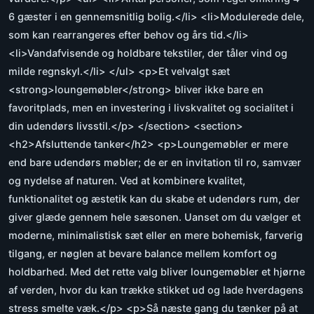
6 gæster i en gennemsnitlig bolig.</li> <li>Modulerede dele,
som kan rearrangeres efter behov og års tid.</li>
<li>Vandafvisende og holdbare tekstiler, der tåler vind og
milde regnskyl.</li> </ul> <p>Et velvalgt sæt
<strong>loungemøbler</strong> bliver ikke bare en
favoritplads, men en investering i livskvalitet og socialitet i
din udendørs livsstil.</p> </section> <section>
<h2>Afsluttende tanker</h2> <p>Loungemøbler er mere
end bare udendørs møbler; de er en invitation til ro, samvær
og nydelse af naturen. Ved at kombinere kvalitet,
funktionalitet og æstetik kan du skabe et udendørs rum, der
giver glæde gennem hele sæsonen. Uanset om du vælger et
moderne, minimalistisk sæt eller en mere bohemisk, farverig
tilgang, er nøglen at bevare balance mellem komfort og
holdbarhed. Med det rette valg bliver loungemøbler et hjørne
af verden, hvor du kan trække stikket ud og lade hverdagens
stress smelte væk.</p> <p>Så næste gang du tænker på at