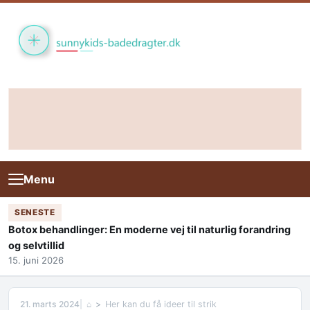
Skip to content
Menu
SENESTE
Botox behandlinger: En moderne vej til naturlig forandring
og selvtillid
15. juni 2026
21. marts 2024
⌂
Her kan du få ideer til strik