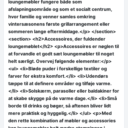
loungemøbler fungere både som
afslapningsområde og som et socialt centrum,
hvor familie og venner samles omkring
vintersæsonens første grillarrangement eller
sommeren lange eftermiddage.</p> </section>
<section> <h2>Accessoires, der fuldender
loungemøblet</h2> <p>Accessoires er nøglen til
at forvandle et godt sæt loungemøbler til noget
helt særligt. Overvej følgende elementer:</p>
<ul> <li>Bløde puder i forskellige textiler og
farver for ekstra komfort.</li> <li>Udendørs
tæppe til at definere områder og tilføje varme.
</li> <li>Solskærm, parasoller eller baldakiner for
at skabe skygge på de varme dage.</li> <li>Små
borde til drinks og bøger, så aftenen bliver lidt
mere praktisk og hyggelig.</li> </ul> <p>Med
den rette kombination af møbler og accessories