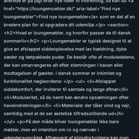
allerede er på jagt efter nye idéer til indretning, så kan du <a
href="https://loungemoebler.dk/" aria-label="Find nye
loungemøbler">Find nye loungemøbler</a> som en del af en
bredere plan for at opgradere dit udemiljø.</p> <section>
<h2>Hvad er loungemøbler, og hvorfor passer de til dansk
sommerliv</h2> <p>Loungemøbler er typisk designet til at
give en afslappet siddeoplevelse med lav hældning, dybe
sæder og tætpakkede puder. De består ofte af moduledelene,
der kan omarrangeres alt efter stemningen i haven eller
modtagelsen af gæster. I dansk sommer er intimitet og
funktionalitet nøgleordene: </p> <ul> <li>Afslappet
siddekomfort, der inviterer til samtale og lange aftner</li>
<li>Modularitet, så du nemt kan ændre opsætningen efter
haveindretningen</li> <li>Materialer der tåler vind og vejr,
samtidig med at de ser æstetisk tilfredsstillende ud</li>
</ul> <p>På den måde bliver loungemøbler ikke bare
møbler, men en intention om ro og nærvær i
udendørsområdet. Afhængigt af klimaforholdene kan man