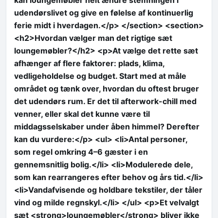
kan loungemøbler helt ændre stemningen i
udendørslivet og give en følelse af kontinuerlig
ferie midt i hverdagen.</p> </section> <section>
<h2>Hvordan vælger man det rigtige sæt
loungemøbler?</h2> <p>At vælge det rette sæt
afhænger af flere faktorer: plads, klima,
vedligeholdelse og budget. Start med at måle
området og tænk over, hvordan du oftest bruger
det udendørs rum. Er det til afterwork-chill med
venner, eller skal det kunne være til
middagsselskaber under åben himmel? Derefter
kan du vurdere:</p> <ul> <li>Antal personer,
som regel omkring 4–6 gæster i en
gennemsnitlig bolig.</li> <li>Modulerede dele,
som kan rearrangeres efter behov og års tid.</li>
<li>Vandafvisende og holdbare tekstiler, der tåler
vind og milde regnskyl.</li> </ul> <p>Et velvalgt
sæt <strong>loungemøbler</strong> bliver ikke