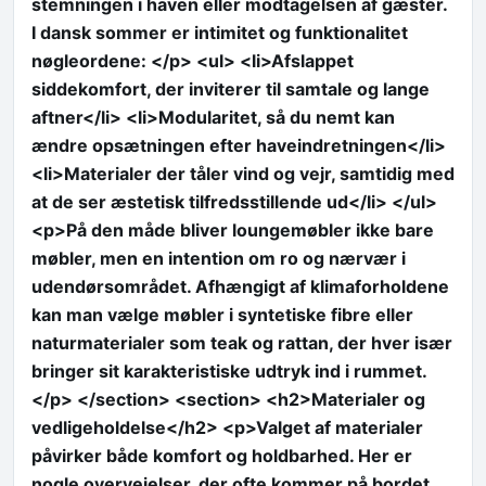
stemningen i haven eller modtagelsen af gæster.
I dansk sommer er intimitet og funktionalitet
nøgleordene: </p> <ul> <li>Afslappet
siddekomfort, der inviterer til samtale og lange
aftner</li> <li>Modularitet, så du nemt kan
ændre opsætningen efter haveindretningen</li>
<li>Materialer der tåler vind og vejr, samtidig med
at de ser æstetisk tilfredsstillende ud</li> </ul>
<p>På den måde bliver loungemøbler ikke bare
møbler, men en intention om ro og nærvær i
udendørsområdet. Afhængigt af klimaforholdene
kan man vælge møbler i syntetiske fibre eller
naturmaterialer som teak og rattan, der hver især
bringer sit karakteristiske udtryk ind i rummet.
</p> </section> <section> <h2>Materialer og
vedligeholdelse</h2> <p>Valget af materialer
påvirker både komfort og holdbarhed. Her er
nogle overvejelser, der ofte kommer på bordet