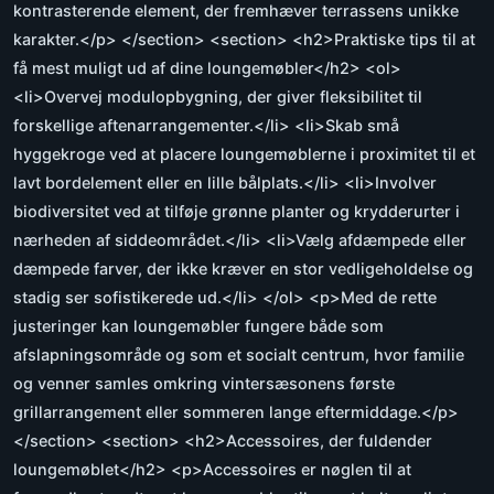
kontrasterende element, der fremhæver terrassens unikke
karakter.</p> </section> <section> <h2>Praktiske tips til at
få mest muligt ud af dine loungemøbler</h2> <ol>
<li>Overvej modulopbygning, der giver fleksibilitet til
forskellige aftenarrangementer.</li> <li>Skab små
hyggekroge ved at placere loungemøblerne i proximitet til et
lavt bordelement eller en lille bålplats.</li> <li>Involver
biodiversitet ved at tilføje grønne planter og krydderurter i
nærheden af siddeområdet.</li> <li>Vælg afdæmpede eller
dæmpede farver, der ikke kræver en stor vedligeholdelse og
stadig ser sofistikerede ud.</li> </ol> <p>Med de rette
justeringer kan loungemøbler fungere både som
afslapningsområde og som et socialt centrum, hvor familie
og venner samles omkring vintersæsonens første
grillarrangement eller sommeren lange eftermiddage.</p>
</section> <section> <h2>Accessoires, der fuldender
loungemøblet</h2> <p>Accessoires er nøglen til at