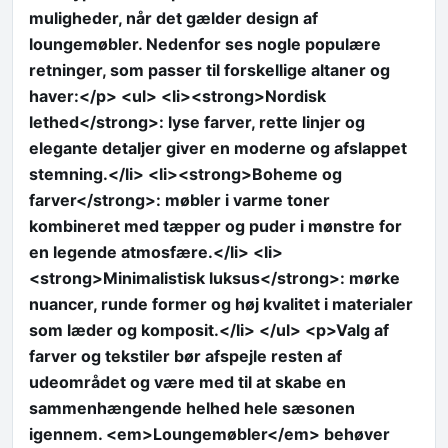
muligheder, når det gælder design af
loungemøbler. Nedenfor ses nogle populære
retninger, som passer til forskellige altaner og
haver:</p> <ul> <li><strong>Nordisk
lethed</strong>: lyse farver, rette linjer og
elegante detaljer giver en moderne og afslappet
stemning.</li> <li><strong>Boheme og
farver</strong>: møbler i varme toner
kombineret med tæpper og puder i mønstre for
en legende atmosfære.</li> <li>
<strong>Minimalistisk luksus</strong>: mørke
nuancer, runde former og høj kvalitet i materialer
som læder og komposit.</li> </ul> <p>Valg af
farver og tekstiler bør afspejle resten af
udeområdet og være med til at skabe en
sammenhængende helhed hele sæsonen
igennem. <em>Loungemøbler</em> behøver