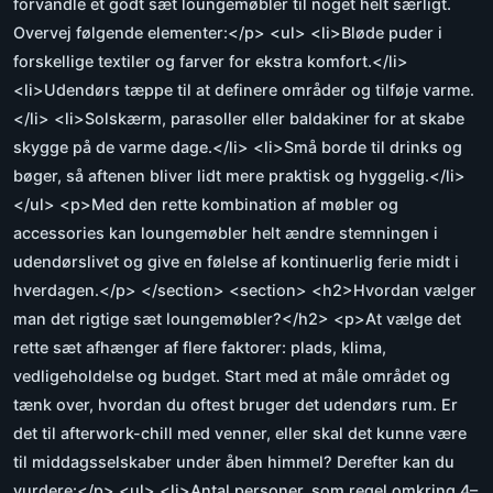
forvandle et godt sæt loungemøbler til noget helt særligt.
Overvej følgende elementer:</p> <ul> <li>Bløde puder i
forskellige textiler og farver for ekstra komfort.</li>
<li>Udendørs tæppe til at definere områder og tilføje varme.
</li> <li>Solskærm, parasoller eller baldakiner for at skabe
skygge på de varme dage.</li> <li>Små borde til drinks og
bøger, så aftenen bliver lidt mere praktisk og hyggelig.</li>
</ul> <p>Med den rette kombination af møbler og
accessories kan loungemøbler helt ændre stemningen i
udendørslivet og give en følelse af kontinuerlig ferie midt i
hverdagen.</p> </section> <section> <h2>Hvordan vælger
man det rigtige sæt loungemøbler?</h2> <p>At vælge det
rette sæt afhænger af flere faktorer: plads, klima,
vedligeholdelse og budget. Start med at måle området og
tænk over, hvordan du oftest bruger det udendørs rum. Er
det til afterwork-chill med venner, eller skal det kunne være
til middagsselskaber under åben himmel? Derefter kan du
vurdere:</p> <ul> <li>Antal personer, som regel omkring 4–