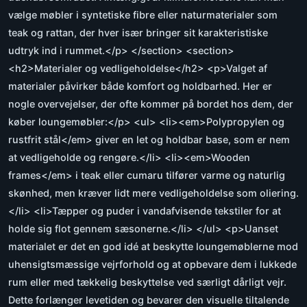
vælge møbler i syntetiske fibre eller naturmaterialer som
teak og rattan, der hver især bringer sit karakteristiske
udtryk ind i rummet.</p> </section> <section>
<h2>Materialer og vedligeholdelse</h2> <p>Valget af
materialer påvirker både komfort og holdbarhed. Her er
nogle overvejelser, der ofte kommer på bordet hos dem, der
køber loungemøbler:</p> <ul> <li><em>Polypropylen og
rustfrit stål</em> giver en let og holdbar base, som er nem
at vedligeholde og rengøre.</li> <li><em>Wooden
frames</em> i teak eller cumaru tilfører varme og naturlig
skønhed, men kræver lidt mere vedligeholdelse som oliering.
</li> <li>Tæpper og puder i vandafvisende tekstiler for at
holde sig flot gennem sæsonerne.</li> </ul> <p>Uanset
materialet er det en god idé at beskytte loungemøblerne mod
uhensigtsmæssige vejrforhold og at opbevare dem i lukkede
rum eller med tækkelig beskyttelse ved særligt dårligt vejr.
Dette forlænger levetiden og bevarer den visuelle tiltalende