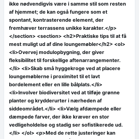
ikke nødvendigvis være i samme stil som resten
af hjemmet; de kan også fungere som et
spontant, kontrasterende element, der
fremhæver terrassens unikke karakter.</p>
</section> <section> <h2>Praktiske tips til at få
mest muligt ud af dine loungemøbler</h2> <ol>
<li>Overvej modulopbygning, der giver
fleksibilitet til forskellige aftenarrangementer.
</li> <li>Skab små hyggekroge ved at placere
loungemøblerne i proximitet til et lavt
bordelement eller en lille bålplats.</li>
<li>Involver biodiversitet ved at tilføje grønne
planter og krydderurter i nærheden af
siddeområdet.</li> <li>Vælg afdæmpede eller
dæmpede farver, der ikke kræver en stor
vedligeholdelse og stadig ser sofistikerede ud.
</li> </ol> <p>Med de rette justeringer kan