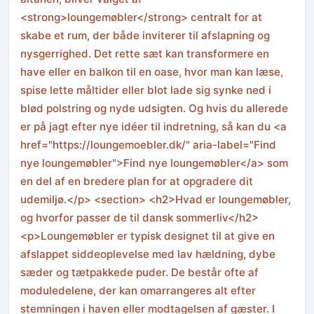
<strong>loungemøbler</strong> centralt for at
skabe et rum, der både inviterer til afslapning og
nysgerrighed. Det rette sæt kan transformere en
have eller en balkon til en oase, hvor man kan læse,
spise lette måltider eller blot lade sig synke ned i
blød polstring og nyde udsigten. Og hvis du allerede
er på jagt efter nye idéer til indretning, så kan du <a
href="https://loungemoebler.dk/" aria-label="Find
nye loungemøbler">Find nye loungemøbler</a> som
en del af en bredere plan for at opgradere dit
udemiljø.</p> <section> <h2>Hvad er loungemøbler,
og hvorfor passer de til dansk sommerliv</h2>
<p>Loungemøbler er typisk designet til at give en
afslappet siddeoplevelse med lav hældning, dybe
sæder og tætpakkede puder. De består ofte af
moduledelene, der kan omarrangeres alt efter
stemningen i haven eller modtagelsen af gæster. I