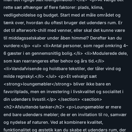
rette sæt afhænger af flere faktorer: plads, klima,
vedligeholdelse og budget. Start med at måle området og
tænk over, hvordan du oftest bruger det udendørs rum. Er
det til afterwork-chill med venner, eller skal det kunne være
til middagsselskaber under åben himmel? Derefter kan du
vurdere:</p> <ul> <li>Antal personer, som regel omkring 4–
6 gæster i en gennemsnitlig bolig.</li> <li>Modulerede dele,
som kan rearrangeres efter behov og års tid.</li>
<li>Vandafvisende og holdbare tekstiler, der tåler vind og
milde regnskyl.</li> </ul> <p>Et velvalgt sæt
<strong>loungemøbler</strong> bliver ikke bare en
favoritplads, men en investering i livskvalitet og socialitet i
din udendørs livsstil.</p> </section> <section>
<h2>Afsluttende tanker</h2> <p>Loungemøbler er mere
end bare udendørs møbler; de er en invitation til ro, samvær
og nydelse af naturen. Ved at kombinere kvalitet,
funktionalitet og æstetik kan du skabe et udendørs rum, der