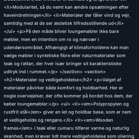
<li>Modularitet, så du nemt kan ændre opsætningen efter
haveindretningen</li> <li>Materialer der tåler vind og vejr,
samtidig med at de ser æstetisk tilfredsstillende ud</li>
</ul> <p>På den måde bliver loungemøbler ikke bare
møbler, men en intention om ro og nærvær i
udendørsområdet. Afhængigt af klimaforholdene kan man
vælge møbler i syntetiske fibre eller naturmaterialer som
teak og rattan, der hver især bringer sit karakteristiske
udtryk ind i rummet.</p> </section> <section>
<h2>Materialer og vedligeholdelse</h2> <p>Valget af
materialer påvirker både komfort og holdbarhed. Her er
nogle overvejelser, der ofte kommer på bordet hos dem, der
køber loungemøbler:</p> <ul> <li><em>Polypropylen og
rustfrit stål</em> giver en let og holdbar base, som er nem
at vedligeholde og rengøre.</li> <li><em>Wooden
frames</em> i teak eller cumaru tilfører varme og naturlig
skønhed, men kræver lidt mere vedligeholdelse som oliering.