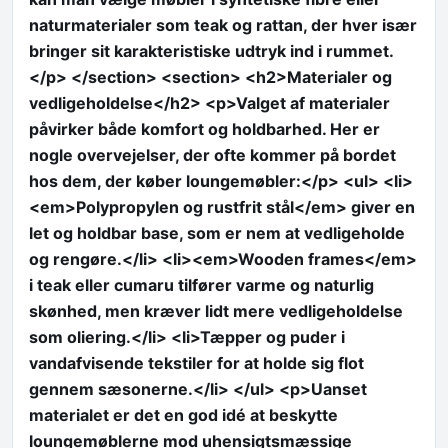
naturmaterialer som teak og rattan, der hver især
bringer sit karakteristiske udtryk ind i rummet.
</p> </section> <section> <h2>Materialer og
vedligeholdelse</h2> <p>Valget af materialer
påvirker både komfort og holdbarhed. Her er
nogle overvejelser, der ofte kommer på bordet
hos dem, der køber loungemøbler:</p> <ul> <li>
<em>Polypropylen og rustfrit stål</em> giver en
let og holdbar base, som er nem at vedligeholde
og rengøre.</li> <li><em>Wooden frames</em>
i teak eller cumaru tilfører varme og naturlig
skønhed, men kræver lidt mere vedligeholdelse
som oliering.</li> <li>Tæpper og puder i
vandafvisende tekstiler for at holde sig flot
gennem sæsonerne.</li> </ul> <p>Uanset
materialet er det en god idé at beskytte
loungemøblerne mod uhensigtsmæssige