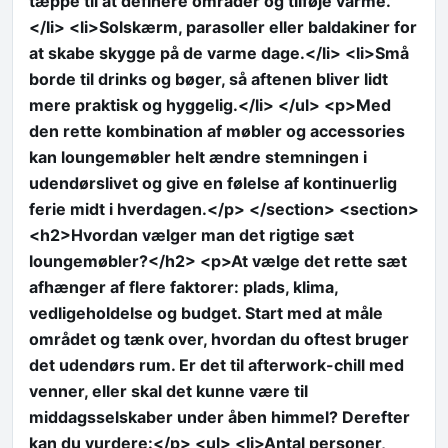
tæppe til at definere områder og tilføje varme.
</li> <li>Solskærm, parasoller eller baldakiner for
at skabe skygge på de varme dage.</li> <li>Små
borde til drinks og bøger, så aftenen bliver lidt
mere praktisk og hyggelig.</li> </ul> <p>Med
den rette kombination af møbler og accessories
kan loungemøbler helt ændre stemningen i
udendørslivet og give en følelse af kontinuerlig
ferie midt i hverdagen.</p> </section> <section>
<h2>Hvordan vælger man det rigtige sæt
loungemøbler?</h2> <p>At vælge det rette sæt
afhænger af flere faktorer: plads, klima,
vedligeholdelse og budget. Start med at måle
området og tænk over, hvordan du oftest bruger
det udendørs rum. Er det til afterwork-chill med
venner, eller skal det kunne være til
middagsselskaber under åben himmel? Derefter
kan du vurdere:</p> <ul> <li>Antal personer,