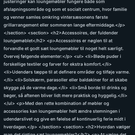
justeringer kan loungemøbler fungere både som
afslapningsområde og som et socialt centrum, hvor familie
og venner samles omkring vintersæsonens første
grillarrangement eller sommeren lange eftermiddage.</p>
</section> <section> <h2>Accessoires, der fuldender
loungemøblet</h2> <p>Accessoires er nøglen til at
forvandle et godt sæt loungemøbler til noget helt særligt.
Overvej følgende elementer:</p> <ul> <li>Bløde puder i
forskellige textiler og farver for ekstra komfort.</li>
<li>Udendørs tæppe til at definere områder og tilføje varme.
</li> <li>Solskærm, parasoller eller baldakiner for at skabe
skygge på de varme dage.</li> <li>Små borde til drinks og
bøger, så aftenen bliver lidt mere praktisk og hyggelig.</li>
</ul> <p>Med den rette kombination af møbler og
accessories kan loungemøbler helt ændre stemningen i
udendørslivet og give en følelse af kontinuerlig ferie midt i
hverdagen.</p> </section> <section> <h2>Hvordan vælger
man det rigtige sæt loungemøbler?</h2> <p>At vælge det