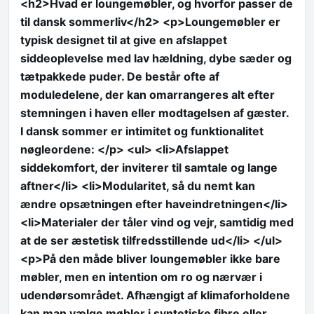
<h2>Hvad er loungemøbler, og hvorfor passer de
til dansk sommerliv</h2> <p>Loungemøbler er
typisk designet til at give en afslappet
siddeoplevelse med lav hældning, dybe sæder og
tætpakkede puder. De består ofte af
moduledelene, der kan omarrangeres alt efter
stemningen i haven eller modtagelsen af gæster.
I dansk sommer er intimitet og funktionalitet
nøgleordene: </p> <ul> <li>Afslappet
siddekomfort, der inviterer til samtale og lange
aftner</li> <li>Modularitet, så du nemt kan
ændre opsætningen efter haveindretningen</li>
<li>Materialer der tåler vind og vejr, samtidig med
at de ser æstetisk tilfredsstillende ud</li> </ul>
<p>På den måde bliver loungemøbler ikke bare
møbler, men en intention om ro og nærvær i
udendørsområdet. Afhængigt af klimaforholdene
kan man vælge møbler i syntetiske fibre eller