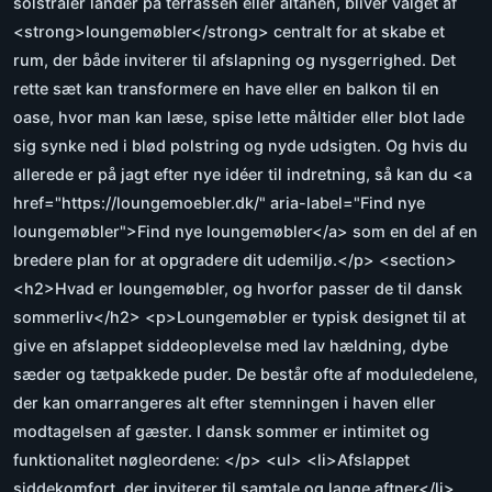
solstråler lander på terrassen eller altanen, bliver valget af
<strong>loungemøbler</strong> centralt for at skabe et
rum, der både inviterer til afslapning og nysgerrighed. Det
rette sæt kan transformere en have eller en balkon til en
oase, hvor man kan læse, spise lette måltider eller blot lade
sig synke ned i blød polstring og nyde udsigten. Og hvis du
allerede er på jagt efter nye idéer til indretning, så kan du <a
href="https://loungemoebler.dk/" aria-label="Find nye
loungemøbler">Find nye loungemøbler</a> som en del af en
bredere plan for at opgradere dit udemiljø.</p> <section>
<h2>Hvad er loungemøbler, og hvorfor passer de til dansk
sommerliv</h2> <p>Loungemøbler er typisk designet til at
give en afslappet siddeoplevelse med lav hældning, dybe
sæder og tætpakkede puder. De består ofte af moduledelene,
der kan omarrangeres alt efter stemningen i haven eller
modtagelsen af gæster. I dansk sommer er intimitet og
funktionalitet nøgleordene: </p> <ul> <li>Afslappet
siddekomfort, der inviterer til samtale og lange aftner</li>