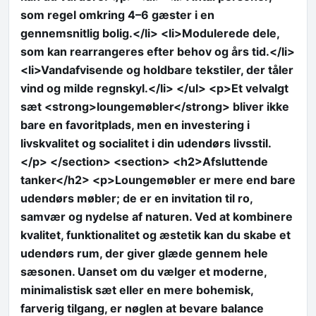
som regel omkring 4–6 gæster i en
gennemsnitlig bolig.</li> <li>Modulerede dele,
som kan rearrangeres efter behov og års tid.</li>
<li>Vandafvisende og holdbare tekstiler, der tåler
vind og milde regnskyl.</li> </ul> <p>Et velvalgt
sæt <strong>loungemøbler</strong> bliver ikke
bare en favoritplads, men en investering i
livskvalitet og socialitet i din udendørs livsstil.
</p> </section> <section> <h2>Afsluttende
tanker</h2> <p>Loungemøbler er mere end bare
udendørs møbler; de er en invitation til ro,
samvær og nydelse af naturen. Ved at kombinere
kvalitet, funktionalitet og æstetik kan du skabe et
udendørs rum, der giver glæde gennem hele
sæsonen. Uanset om du vælger et moderne,
minimalistisk sæt eller en mere bohemisk,
farverig tilgang, er nøglen at bevare balance