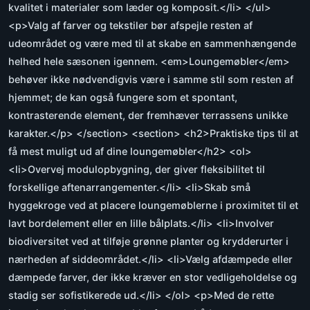
kvalitet i materialer som læder og komposit.</li> </ul>
<p>Valg af farver og tekstiler bør afspejle resten af
udeområdet og være med til at skabe en sammenhængende
helhed hele sæsonen igennem. <em>Loungemøbler</em>
behøver ikke nødvendigvis være i samme stil som resten af
hjemmet; de kan også fungere som et spontant,
kontrasterende element, der fremhæver terrassens unikke
karakter.</p> </section> <section> <h2>Praktiske tips til at
få mest muligt ud af dine loungemøbler</h2> <ol>
<li>Overvej modulopbygning, der giver fleksibilitet til
forskellige aftenarrangementer.</li> <li>Skab små
hyggekroge ved at placere loungemøblerne i proximitet til et
lavt bordelement eller en lille bålplats.</li> <li>Involver
biodiversitet ved at tilføje grønne planter og krydderurter i
nærheden af siddeområdet.</li> <li>Vælg afdæmpede eller
dæmpede farver, der ikke kræver en stor vedligeholdelse og
stadig ser sofistikerede ud.</li> </ol> <p>Med de rette