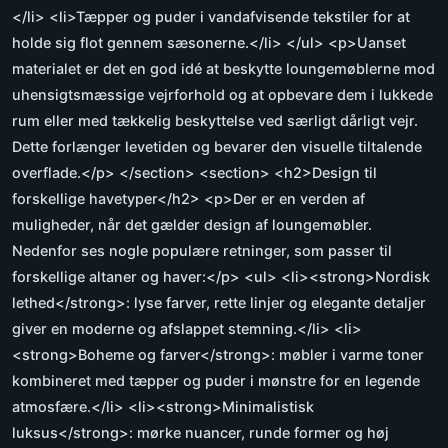
</li> <li>Tæpper og puder i vandafvisende tekstiler for at
holde sig flot gennem sæsonerne.</li> </ul> <p>Uanset
materialet er det en god idé at beskytte loungemøblerne mod
uhensigtsmæssige vejrforhold og at opbevare dem i lukkede
rum eller med tækkelig beskyttelse ved særligt dårligt vejr.
Dette forlænger levetiden og bevarer den visuelle tiltalende
overflade.</p> </section> <section> <h2>Design til
forskellige havetyper</h2> <p>Der er en verden af
muligheder, når det gælder design af loungemøbler.
Nedenfor ses nogle populære retninger, som passer til
forskellige altaner og haver:</p> <ul> <li><strong>Nordisk
lethed</strong>: lyse farver, rette linjer og elegante detaljer
giver en moderne og afslappet stemning.</li> <li>
<strong>Boheme og farver</strong>: møbler i varme toner
kombineret med tæpper og puder i mønstre for en legende
atmosfære.</li> <li><strong>Minimalistisk
luksus</strong>: mørke nuancer, runde former og høj