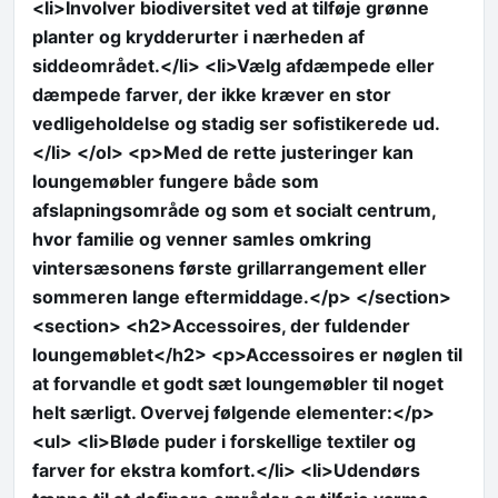
<li>Involver biodiversitet ved at tilføje grønne
planter og krydderurter i nærheden af
siddeområdet.</li> <li>Vælg afdæmpede eller
dæmpede farver, der ikke kræver en stor
vedligeholdelse og stadig ser sofistikerede ud.
</li> </ol> <p>Med de rette justeringer kan
loungemøbler fungere både som
afslapningsområde og som et socialt centrum,
hvor familie og venner samles omkring
vintersæsonens første grillarrangement eller
sommeren lange eftermiddage.</p> </section>
<section> <h2>Accessoires, der fuldender
loungemøblet</h2> <p>Accessoires er nøglen til
at forvandle et godt sæt loungemøbler til noget
helt særligt. Overvej følgende elementer:</p>
<ul> <li>Bløde puder i forskellige textiler og
farver for ekstra komfort.</li> <li>Udendørs