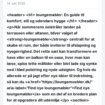
14. juni 2026
<header> <h1> loungemøbler: En guide til
komfort, stil og udendørs hygge </h1> </header>
<p>Når sommerens solstråler lander på
terrassen eller altanen, bliver valget af
<strong>loungemøbler</strong> centralt for at
skabe et rum, der både inviterer til afslapning og
nysgerrighed. Det rette sæt kan transformere en
have eller en balkon til en oase, hvor man kan
læse, spise lette måltider eller blot lade sig synke
ned i blød polstring og nyde udsigten. Og hvis du
allerede er på jagt efter nye idéer til indretning,
så kan du <a href="https://loungemoebler.dk/"
aria-label="Find nye loungemøbler">Find nye
loungemøbler</a> som en del af en bredere plan
for at opgradere dit udemiljø.</p> <section>