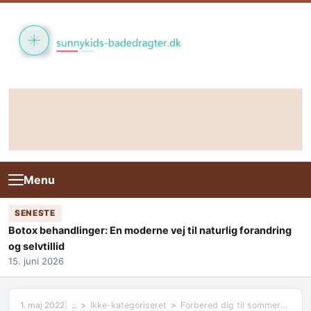
Skip to content
Menu
SENESTE
Botox behandlinger: En moderne vej til naturlig forandring
og selvtillid
15. juni 2026
1. maj 2022
⌂
Ikke-kategoriseret
Forbered dig til sommeren med folie til vinduer