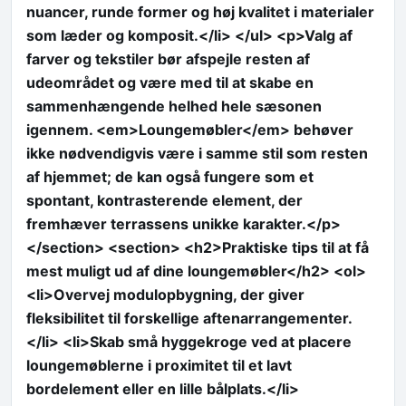
nuancer, runde former og høj kvalitet i materialer
som læder og komposit.</li> </ul> <p>Valg af
farver og tekstiler bør afspejle resten af
udeområdet og være med til at skabe en
sammenhængende helhed hele sæsonen
igennem. <em>Loungemøbler</em> behøver
ikke nødvendigvis være i samme stil som resten
af hjemmet; de kan også fungere som et
spontant, kontrasterende element, der
fremhæver terrassens unikke karakter.</p>
</section> <section> <h2>Praktiske tips til at få
mest muligt ud af dine loungemøbler</h2> <ol>
<li>Overvej modulopbygning, der giver
fleksibilitet til forskellige aftenarrangementer.
</li> <li>Skab små hyggekroge ved at placere
loungemøblerne i proximitet til et lavt
bordelement eller en lille bålplats.</li>