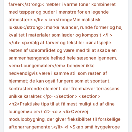
farver</strong>: møbler i varme toner kombineret
med tæpper og puder i mønstre for en legende
atmosfære.</li> <li><strong>Minimalistisk
luksus</strong>: mørke nuancer, runde former og høj
kvalitet i materialer som læder og komposit.</li>
</ul> <p>Valg af farver og tekstiler bør afspejle
resten af udeområdet og være med til at skabe en
sammenhængende helhed hele sæsonen igennem.
<em>Loungemøbler</em> behøver ikke
nødvendigvis være i samme stil som resten af
hjemmet; de kan også fungere som et spontant,
kontrasterende element, der fremhæver terrassens
unikke karakter.</p> </section> <section>
<h2>Praktiske tips til at få mest muligt ud af dine
loungemøbler</h2> <ol> <li>Overvej
modulopbygning, der giver fleksibilitet til forskellige
aftenarrangementer.</li> <li>Skab små hyggekroge