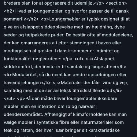
bredere plan for at opgradere dit udemiljø.</p> <section>
<h2>Hvad er loungemøbler, og hvorfor passer de til dansk
sommerliv</h2> <p>Loungemøbler er typisk designet til at
give en afslappet siddeoplevelse med lav hældning, dybe
sæder og tætpakkede puder. De består ofte af moduledelene,
der kan omarrangeres alt efter stemningen i haven eller
modtagelsen af gæster. I dansk sommer er intimitet og
funktionalitet nøgleordene: </p> <ul> <li>Afslappet
siddekomfort, der inviterer til samtale og lange aftner</li>
<li>Modularitet, så du nemt kan ændre opsætningen efter
haveindretningen</li> <li>Materialer der tåler vind og vejr,
samtidig med at de ser æstetisk tilfredsstillende ud</li>
</ul> <p>På den måde bliver loungemøbler ikke bare
møbler, men en intention om ro og nærvær i
udendørsområdet. Afhængigt af klimaforholdene kan man
vælge møbler i syntetiske fibre eller naturmaterialer som
teak og rattan, der hver især bringer sit karakteristiske