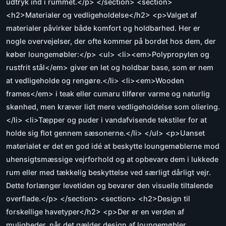
udtryk ind i rummet.</p> </section> <section>
<h2>Materialer og vedligeholdelse</h2> <p>Valget af
materialer påvirker både komfort og holdbarhed. Her er
nogle overvejelser, der ofte kommer på bordet hos dem, der
køber loungemøbler:</p> <ul> <li><em>Polypropylen og
rustfrit stål</em> giver en let og holdbar base, som er nem
at vedligeholde og rengøre.</li> <li><em>Wooden
frames</em> i teak eller cumaru tilfører varme og naturlig
skønhed, men kræver lidt mere vedligeholdelse som oliering.
</li> <li>Tæpper og puder i vandafvisende tekstiler for at
holde sig flot gennem sæsonerne.</li> </ul> <p>Uanset
materialet er det en god idé at beskytte loungemøblerne mod
uhensigtsmæssige vejrforhold og at opbevare dem i lukkede
rum eller med tækkelig beskyttelse ved særligt dårligt vejr.
Dette forlænger levetiden og bevarer den visuelle tiltalende
overflade.</p> </section> <section> <h2>Design til
forskellige havetyper</h2> <p>Der er en verden af
muligheder, når det gælder design af loungemøbler.