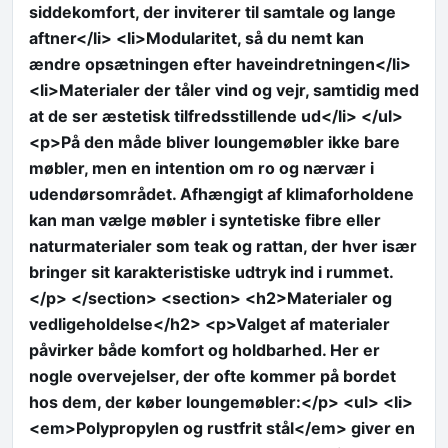
siddekomfort, der inviterer til samtale og lange
aftner</li> <li>Modularitet, så du nemt kan
ændre opsætningen efter haveindretningen</li>
<li>Materialer der tåler vind og vejr, samtidig med
at de ser æstetisk tilfredsstillende ud</li> </ul>
<p>På den måde bliver loungemøbler ikke bare
møbler, men en intention om ro og nærvær i
udendørsområdet. Afhængigt af klimaforholdene
kan man vælge møbler i syntetiske fibre eller
naturmaterialer som teak og rattan, der hver især
bringer sit karakteristiske udtryk ind i rummet.
</p> </section> <section> <h2>Materialer og
vedligeholdelse</h2> <p>Valget af materialer
påvirker både komfort og holdbarhed. Her er
nogle overvejelser, der ofte kommer på bordet
hos dem, der køber loungemøbler:</p> <ul> <li>
<em>Polypropylen og rustfrit stål</em> giver en