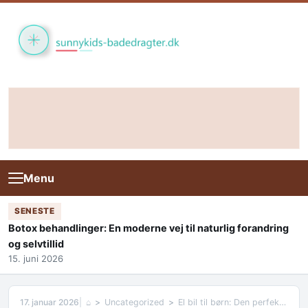
Skip to content
Menu
SENESTE
Botox behandlinger: En moderne vej til naturlig forandring
og selvtillid
15. juni 2026
17. januar 2026
⌂
Uncategorized
El bil til børn: Den perfekte gave til de små bilentusiaster