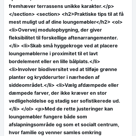
fremhæver terrassens unikke karakter.</p>
</section> <section> <h2>Praktiske tips til at få
mest muligt ud af dine loungemøbler</h2> <ol>
<li>Overvej modulopbygning, der giver
fleksibilitet til forskellige aftenarrangementer.
</li> <li>Skab små hyggekroge ved at placere
loungemøblerne i proximitet til et lavt
bordelement eller en lille bålplats.</li>
<li>Involver biodiversitet ved at tilføje grønne
planter og krydderurter i nærheden af
siddeområdet.</li> <li>Vælg afdæmpede eller
dæmpede farver, der ikke kræver en stor
vedligeholdelse og stadig ser sofistikerede ud.
</li> </ol> <p>Med de rette justeringer kan
loungemøbler fungere både som
afslapningsområde og som et socialt centrum,
hvor familie og venner samles omkring