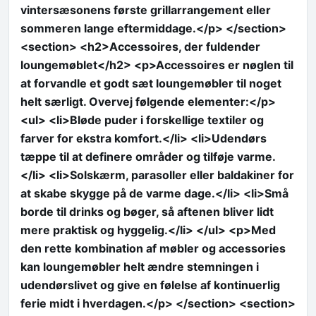
vintersæsonens første grillarrangement eller
sommeren lange eftermiddage.</p> </section>
<section> <h2>Accessoires, der fuldender
loungemøblet</h2> <p>Accessoires er nøglen til
at forvandle et godt sæt loungemøbler til noget
helt særligt. Overvej følgende elementer:</p>
<ul> <li>Bløde puder i forskellige textiler og
farver for ekstra komfort.</li> <li>Udendørs
tæppe til at definere områder og tilføje varme.
</li> <li>Solskærm, parasoller eller baldakiner for
at skabe skygge på de varme dage.</li> <li>Små
borde til drinks og bøger, så aftenen bliver lidt
mere praktisk og hyggelig.</li> </ul> <p>Med
den rette kombination af møbler og accessories
kan loungemøbler helt ændre stemningen i
udendørslivet og give en følelse af kontinuerlig
ferie midt i hverdagen.</p> </section> <section>