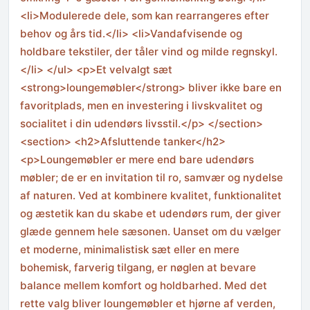
<li>Modulerede dele, som kan rearrangeres efter
behov og års tid.</li> <li>Vandafvisende og
holdbare tekstiler, der tåler vind og milde regnskyl.
</li> </ul> <p>Et velvalgt sæt
<strong>loungemøbler</strong> bliver ikke bare en
favoritplads, men en investering i livskvalitet og
socialitet i din udendørs livsstil.</p> </section>
<section> <h2>Afsluttende tanker</h2>
<p>Loungemøbler er mere end bare udendørs
møbler; de er en invitation til ro, samvær og nydelse
af naturen. Ved at kombinere kvalitet, funktionalitet
og æstetik kan du skabe et udendørs rum, der giver
glæde gennem hele sæsonen. Uanset om du vælger
et moderne, minimalistisk sæt eller en mere
bohemisk, farverig tilgang, er nøglen at bevare
balance mellem komfort og holdbarhed. Med det
rette valg bliver loungemøbler et hjørne af verden,