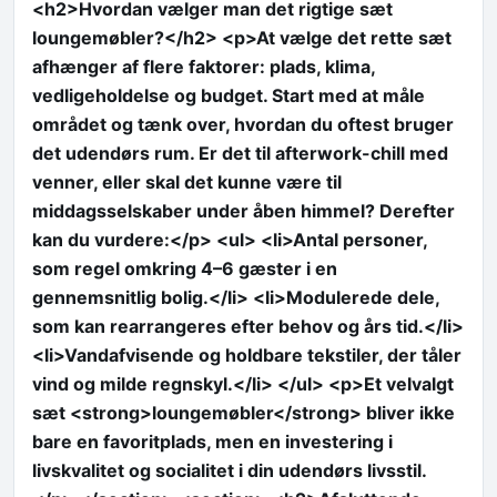
<h2>Hvordan vælger man det rigtige sæt
loungemøbler?</h2> <p>At vælge det rette sæt
afhænger af flere faktorer: plads, klima,
vedligeholdelse og budget. Start med at måle
området og tænk over, hvordan du oftest bruger
det udendørs rum. Er det til afterwork-chill med
venner, eller skal det kunne være til
middagsselskaber under åben himmel? Derefter
kan du vurdere:</p> <ul> <li>Antal personer,
som regel omkring 4–6 gæster i en
gennemsnitlig bolig.</li> <li>Modulerede dele,
som kan rearrangeres efter behov og års tid.</li>
<li>Vandafvisende og holdbare tekstiler, der tåler
vind og milde regnskyl.</li> </ul> <p>Et velvalgt
sæt <strong>loungemøbler</strong> bliver ikke
bare en favoritplads, men en investering i
livskvalitet og socialitet i din udendørs livsstil.