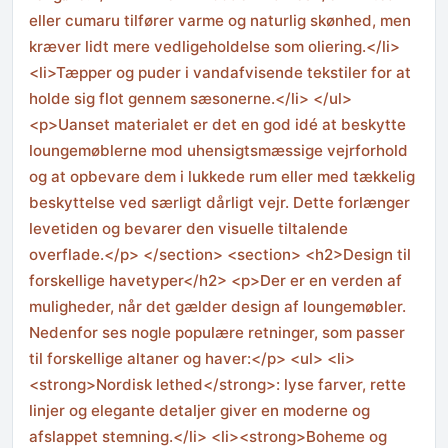
eller cumaru tilfører varme og naturlig skønhed, men
kræver lidt mere vedligeholdelse som oliering.</li>
<li>Tæpper og puder i vandafvisende tekstiler for at
holde sig flot gennem sæsonerne.</li> </ul>
<p>Uanset materialet er det en god idé at beskytte
loungemøblerne mod uhensigtsmæssige vejrforhold
og at opbevare dem i lukkede rum eller med tækkelig
beskyttelse ved særligt dårligt vejr. Dette forlænger
levetiden og bevarer den visuelle tiltalende
overflade.</p> </section> <section> <h2>Design til
forskellige havetyper</h2> <p>Der er en verden af
muligheder, når det gælder design af loungemøbler.
Nedenfor ses nogle populære retninger, som passer
til forskellige altaner og haver:</p> <ul> <li>
<strong>Nordisk lethed</strong>: lyse farver, rette
linjer og elegante detaljer giver en moderne og
afslappet stemning.</li> <li><strong>Boheme og