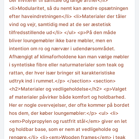
der inviterer til samtale og lange aftner</li>
<li>Modularitet, så du nemt kan ændre opsætningen
efter haveindretningen</li> <li>Materialer der tåler
vind og vejr, samtidig med at de ser æstetisk
tilfredsstillende ud</li> </ul> <p>På den måde
bliver loungemøbler ikke bare møbler, men en
intention om ro og nærvær i udendørsområdet.
Afhængigt af klimaforholdene kan man vælge møbler
i syntetiske fibre eller naturmaterialer som teak og
rattan, der hver især bringer sit karakteristiske
udtryk ind i rummet.</p> </section> <section>
<h2>Materialer og vedligeholdelse</h2> <p>Valget
af materialer påvirker både komfort og holdbarhed.
Her er nogle overvejelser, der ofte kommer på bordet
hos dem, der køber loungemøbler:</p> <ul> <li>
<em>Polypropylen og rustfrit stål</em> giver en let
og holdbar base, som er nem at vedligeholde og
rengøre.</li> <li><em>Wooden frames</em> i teak