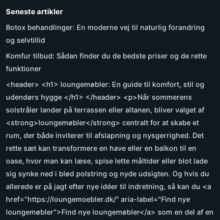
Seneste artikler
Botox behandlinger: En moderne vej til naturlig forandring
og selvtillid
Komfur tilbud: Sådan finder du de bedste priser og de rette
funktioner
<header> <h1> loungemøbler: En guide til komfort, stil og
udendørs hygge </h1> </header> <p>Når sommerens
solstråler lander på terrassen eller altanen, bliver valget af
<strong>loungemøbler</strong> centralt for at skabe et
rum, der både inviterer til afslapning og nysgerrighed. Det
rette sæt kan transformere en have eller en balkon til en
oase, hvor man kan læse, spise lette måltider eller blot lade
sig synke ned i blød polstring og nyde udsigten. Og hvis du
allerede er på jagt efter nye idéer til indretning, så kan du <a
href="https://loungemoebler.dk/" aria-label="Find nye
loungemøbler">Find nye loungemøbler</a> som en del af en