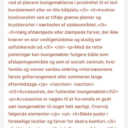
ved at placere loungemøblerne i proximitet til et lavt
bordelement eller en lille bålplats.</li> <li>Involver
biodiversitet ved at tilføje grønne planter og
krydderurter i nærheden af siddeområdet.</li>
<li>Vælg afdæmpede eller dæmpede farver, der ikke
kræver en stor vedligeholdelse og stadig ser
sofistikerede ud.</li> </ol> <p>Med de rette
justeringer kan loungemøbler fungere både som
afslapningsområde og som et socialt centrum, hvor
familie og venner samles omkring vintersæsonens
første grillarrangement eller sommeren lange
eftermiddage.</p> </section> <section>
<h2>Accessoires, der fuldender loungemøblet</h2>
<p>Accessoires er nøglen til at forvandle et godt
sæt loungemøbler til noget helt særligt. Overvej
følgende elementer:</p> <ul> <li>Bløde puder i
forskellige textiler og farver for ekstra komfort.</li>