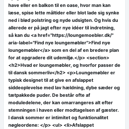
have eller en balkon til en oase, hvor man kan
læse, spise lette måltider eller blot lade sig synke
ned i blød polstring og nyde udsigten. Og hvis du
allerede er på jagt efter nye idéer til indretning,
så kan du <a href="https://loungemoebler.dk/"
aria-label="Find nye loungemøbler">Find nye
loungemøbler</a> som en del af en bredere plan
for at opgradere dit udemiljø.</p> <section>
<h2>Hvad er loungemøbler, og hvorfor passer de
til dansk sommerliv</h2> <p>Loungemøbler er
typisk designet til at give en afslappet
siddeoplevelse med lav hældning, dybe sæder og
tætpakkede puder. De består ofte af
moduledelene, der kan omarrangeres alt efter
stemningen i haven eller modtagelsen af gæster.
I dansk sommer er intimitet og funktionalitet
nøgleordene: </p> <ul> <li>Afslappet