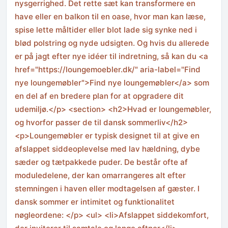
nysgerrighed. Det rette sæt kan transformere en
have eller en balkon til en oase, hvor man kan læse,
spise lette måltider eller blot lade sig synke ned i
blød polstring og nyde udsigten. Og hvis du allerede
er på jagt efter nye idéer til indretning, så kan du <a
href="https://loungemoebler.dk/" aria-label="Find
nye loungemøbler">Find nye loungemøbler</a> som
en del af en bredere plan for at opgradere dit
udemiljø.</p> <section> <h2>Hvad er loungemøbler,
og hvorfor passer de til dansk sommerliv</h2>
<p>Loungemøbler er typisk designet til at give en
afslappet siddeoplevelse med lav hældning, dybe
sæder og tætpakkede puder. De består ofte af
moduledelene, der kan omarrangeres alt efter
stemningen i haven eller modtagelsen af gæster. I
dansk sommer er intimitet og funktionalitet
nøgleordene: </p> <ul> <li>Afslappet siddekomfort,