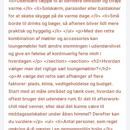
<li>Udendørs tæppe til at definere områder og tilføje
varme.</li> <li>Solskærm, parasoller eller baldakiner
for at skabe skygge på de varme dage.</li> <li>Små
borde til drinks og bøger, så aftenen bliver lidt mere
praktisk og hyggelig.</li> </ul> <p>Med den rette
kombination af møbler og accessories kan
loungemøbler helt ændre stemningen i udendørslivet
og give en følelse af kontinuerlig ferie midt i
hverdagen.</p> </section> <section> <h2>Hvordan
vælger man det rigtige sæt loungemøbler?</h2>
<p>At vælge det rette sæt afhænger af flere
faktorer: plads, klima, vedligeholdelse og budget.
Start med at måle området og tænk over, hvordan du
oftest bruger det udendørs rum. Er det til afterwork-
chill med venner, eller skal det kunne være til
middagsselskaber under åben himmel? Derefter kan
du vurdere:</p> <ul> <li>Antal personer, som regel
omkring 4–6 gæster i en gennemsnitlig bolig.</li>