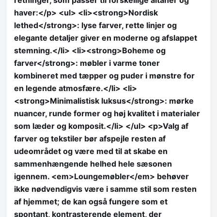
retninger, som passer til forskellige altaner og
haver:</p> <ul> <li><strong>Nordisk
lethed</strong>: lyse farver, rette linjer og
elegante detaljer giver en moderne og afslappet
stemning.</li> <li><strong>Boheme og
farver</strong>: møbler i varme toner
kombineret med tæpper og puder i mønstre for
en legende atmosfære.</li> <li>
<strong>Minimalistisk luksus</strong>: mørke
nuancer, runde former og høj kvalitet i materialer
som læder og komposit.</li> </ul> <p>Valg af
farver og tekstiler bør afspejle resten af
udeområdet og være med til at skabe en
sammenhængende helhed hele sæsonen
igennem. <em>Loungemøbler</em> behøver
ikke nødvendigvis være i samme stil som resten
af hjemmet; de kan også fungere som et
spontant, kontrasterende element, der