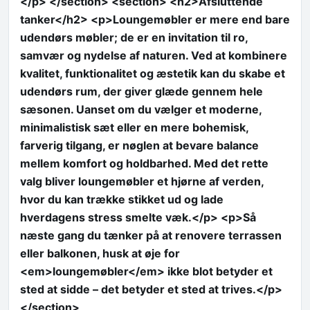
</p> </section> <section> <h2>Afsluttende
tanker</h2> <p>Loungemøbler er mere end bare
udendørs møbler; de er en invitation til ro,
samvær og nydelse af naturen. Ved at kombinere
kvalitet, funktionalitet og æstetik kan du skabe et
udendørs rum, der giver glæde gennem hele
sæsonen. Uanset om du vælger et moderne,
minimalistisk sæt eller en mere bohemisk,
farverig tilgang, er nøglen at bevare balance
mellem komfort og holdbarhed. Med det rette
valg bliver loungemøbler et hjørne af verden,
hvor du kan trække stikket ud og lade
hverdagens stress smelte væk.</p> <p>Så
næste gang du tænker på at renovere terrassen
eller balkonen, husk at øje for
<em>loungemøbler</em> ikke blot betyder et
sted at sidde – det betyder et sted at trives.</p>
</section>