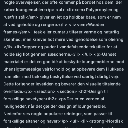
nogle overvejelser, der ofte kommer på bordet hos dem, der
køber loungemøbler:</p> <ul> <li><em>Polypropylen og
rustfrit stål</em> giver en let og holdbar base, som er nem
at vedligeholde og rengøre.</li> <li><em>Wooden
frames</em> i teak eller cumaru tilfører varme og naturlig
skønhed, men kræver lidt mere vedligeholdelse som oliering.
</li> <li>Tæpper og puder i vandafvisende tekstiler for at
holde sig flot gennem sæsonerne.</li> </ul> <p>Uanset
materialet er det en god idé at beskytte loungemøblerne mod
uhensigtsmæssige vejrforhold og at opbevare dem i lukkede
rum eller med tækkelig beskyttelse ved særligt dårligt vejr.
Dette forlænger levetiden og bevarer den visuelle tiltalende
overflade.</p> </section> <section> <h2>Design til
forskellige havetyper</h2> <p>Der er en verden af
muligheder, når det gælder design af loungemøbler.
Nedenfor ses nogle populære retninger, som passer til
forskellige altaner og haver:</p> <ul> <li><strong>Nordisk