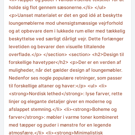
holde sig flot gennem sæsonerne.</li> </ul>
<p>Uanset materialet er det en god idé at beskytte
loungemøblerne mod uhensigtsmæssige vejrforhold
og at opbevare dem i lukkede rum eller med tækkelig
beskyttelse ved særligt dårligt vejr. Dette forlænger
levetiden og bevarer den visuelle tiltalende
overflade.</p> </section> <section> <h2>Design til
forskellige havetyper</h2> <p>Der er en verden af
muligheder, når det gælder design af loungemøbler.
Nedenfor ses nogle populære retninger, som passer
til forskellige altaner og haver:</p> <ul> <li>
<strong>Nordisk lethed</strong>: lyse farver, rette
linjer og elegante detaljer giver en moderne og
afslappet stemning.</li> <li><strong>Boheme og
farver</strong>: møbler i varme toner kombineret
med tæpper og puder i mønstre for en legende
atmosfære.</li> <li><strong>Minimalistisk