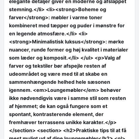
elegante detaljer giver en moderne og afslappet
stemning.</li> <li><strong>Boheme og
farver</strong>: møbler i varme toner
kombineret med tæpper og puder i mønstre for
en legende atmosfære.</li> <li>
<strong>Minimalistisk luksus</strong>: mørke
nuancer, runde former og høj kvalitet i materialer
som læder og komposit.</li> </ul> <p>Valg af
farver og tekstiler bør afspejle resten af
udeområdet og være med til at skabe en
sammenhængende helhed hele sæsonen
igennem. <em>Loungemøbler</em> behøver
ikke nødvendigvis være i samme stil som resten
af hjemmet; de kan også fungere som et
spontant, kontrasterende element, der
fremhæver terrassens unikke karakter.</p>
</section> <section> <h2>Praktiske tips til at få
mest muligt ud af dine loungemøbler</h2> <ol>