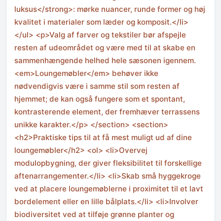
luksus</strong>: mørke nuancer, runde former og høj
kvalitet i materialer som læder og komposit.</li>
</ul> <p>Valg af farver og tekstiler bør afspejle
resten af udeområdet og være med til at skabe en
sammenhængende helhed hele sæsonen igennem.
<em>Loungemøbler</em> behøver ikke
nødvendigvis være i samme stil som resten af
hjemmet; de kan også fungere som et spontant,
kontrasterende element, der fremhæver terrassens
unikke karakter.</p> </section> <section>
<h2>Praktiske tips til at få mest muligt ud af dine
loungemøbler</h2> <ol> <li>Overvej
modulopbygning, der giver fleksibilitet til forskellige
aftenarrangementer.</li> <li>Skab små hyggekroge
ved at placere loungemøblerne i proximitet til et lavt
bordelement eller en lille bålplats.</li> <li>Involver
biodiversitet ved at tilføje grønne planter og