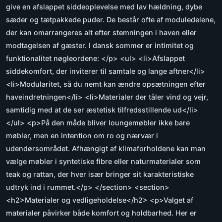
give en afslappet siddeoplevelse med lav hældning, dybe
sæder og tætpakkede puder. De består ofte af moduledelene,
der kan omarrangeres alt efter stemningen i haven eller
modtagelsen af gæster. I dansk sommer er intimitet og
funktionalitet nøgleordene: </p> <ul> <li>Afslappet
siddekomfort, der inviterer til samtale og lange aftner</li>
<li>Modularitet, så du nemt kan ændre opsætningen efter
haveindretningen</li> <li>Materialer der tåler vind og vejr,
samtidig med at de ser æstetisk tilfredsstillende ud</li>
</ul> <p>På den måde bliver loungemøbler ikke bare
møbler, men en intention om ro og nærvær i
udendørsområdet. Afhængigt af klimaforholdene kan man
vælge møbler i syntetiske fibre eller naturmaterialer som
teak og rattan, der hver især bringer sit karakteristiske
udtryk ind i rummet.</p> </section> <section>
<h2>Materialer og vedligeholdelse</h2> <p>Valget af
materialer påvirker både komfort og holdbarhed. Her er