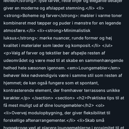
lethed</strong>: lyse farver, rette linjer og elegante detaljer
giver en moderne og afslappet stemning.</li> <li>
<strong>Boheme og farver</strong>: møbler i varme toner
kombineret med tæpper og puder i mønstre for en legende
atmosfære.</li> <li><strong>Minimalistisk
luksus</strong>: mørke nuancer, runde former og høj
kvalitet i materialer som læder og komposit.</li> </ul>
<p>Valg af farver og tekstiler bør afspejle resten af
udeområdet og være med til at skabe en sammenhængende
helhed hele sæsonen igennem. <em>Loungemøbler</em>
behøver ikke nødvendigvis være i samme stil som resten af
hjemmet; de kan også fungere som et spontant,
kontrasterende element, der fremhæver terrassens unikke
karakter.</p> </section> <section> <h2>Praktiske tips til at
få mest muligt ud af dine loungemøbler</h2> <ol>
<li>Overvej modulopbygning, der giver fleksibilitet til
forskellige aftenarrangementer.</li> <li>Skab små
hyggekroge ved at placere loungemøblerne i proximitet til et