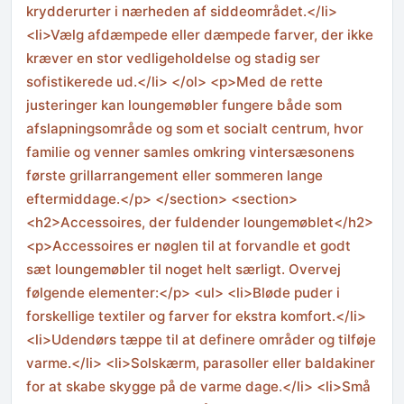
krydderurter i nærheden af siddeområdet.</li>
<li>Vælg afdæmpede eller dæmpede farver, der ikke
kræver en stor vedligeholdelse og stadig ser
sofistikerede ud.</li> </ol> <p>Med de rette
justeringer kan loungemøbler fungere både som
afslapningsområde og som et socialt centrum, hvor
familie og venner samles omkring vintersæsonens
første grillarrangement eller sommeren lange
eftermiddage.</p> </section> <section>
<h2>Accessoires, der fuldender loungemøblet</h2>
<p>Accessoires er nøglen til at forvandle et godt
sæt loungemøbler til noget helt særligt. Overvej
følgende elementer:</p> <ul> <li>Bløde puder i
forskellige textiler og farver for ekstra komfort.</li>
<li>Udendørs tæppe til at definere områder og tilføje
varme.</li> <li>Solskærm, parasoller eller baldakiner
for at skabe skygge på de varme dage.</li> <li>Små