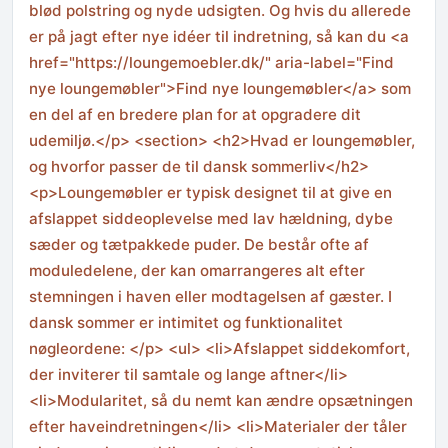
blød polstring og nyde udsigten. Og hvis du allerede
er på jagt efter nye idéer til indretning, så kan du <a
href="https://loungemoebler.dk/" aria-label="Find
nye loungemøbler">Find nye loungemøbler</a> som
en del af en bredere plan for at opgradere dit
udemiljø.</p> <section> <h2>Hvad er loungemøbler,
og hvorfor passer de til dansk sommerliv</h2>
<p>Loungemøbler er typisk designet til at give en
afslappet siddeoplevelse med lav hældning, dybe
sæder og tætpakkede puder. De består ofte af
moduledelene, der kan omarrangeres alt efter
stemningen i haven eller modtagelsen af gæster. I
dansk sommer er intimitet og funktionalitet
nøgleordene: </p> <ul> <li>Afslappet siddekomfort,
der inviterer til samtale og lange aftner</li>
<li>Modularitet, så du nemt kan ændre opsætningen
efter haveindretningen</li> <li>Materialer der tåler