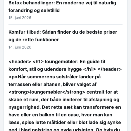
Botox behandlinger: En moderne vej til naturlig
forandring og selvtillid
15. juni 2026
Komfur tilbud: Sådan finder du de bedste priser
og de rette funktioner
14. juni 2026
<header> <h1> loungemøbler: En guide til
komfort, stil og udendørs hygge </h1> </header>
<p>Når sommerens solstråler lander på
terrassen eller altanen, bliver valget af
<strong>loungemøbler</strong> centralt for at
skabe et rum, der både inviterer til afslapning og
nysgerrighed. Det rette sæt kan transformere en
have eller en balkon til en oase, hvor man kan
læse, spise lette måltider eller blot lade sig synke
ned i blød polstring og nyde udsigten. Og hvis du