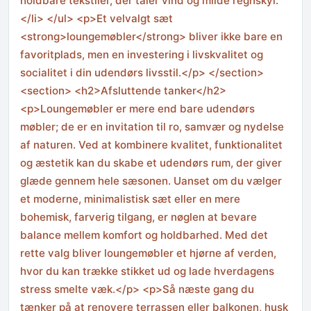
holdbare tekstiler, der tåler vind og milde regnskyl.
</li> </ul> <p>Et velvalgt sæt
<strong>loungemøbler</strong> bliver ikke bare en
favoritplads, men en investering i livskvalitet og
socialitet i din udendørs livsstil.</p> </section>
<section> <h2>Afsluttende tanker</h2>
<p>Loungemøbler er mere end bare udendørs
møbler; de er en invitation til ro, samvær og nydelse
af naturen. Ved at kombinere kvalitet, funktionalitet
og æstetik kan du skabe et udendørs rum, der giver
glæde gennem hele sæsonen. Uanset om du vælger
et moderne, minimalistisk sæt eller en mere
bohemisk, farverig tilgang, er nøglen at bevare
balance mellem komfort og holdbarhed. Med det
rette valg bliver loungemøbler et hjørne af verden,
hvor du kan trække stikket ud og lade hverdagens
stress smelte væk.</p> <p>Så næste gang du
tænker på at renovere terrassen eller balkonen, husk