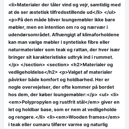
<li>Materialer der tåler vind og vejr, samtidig med
at de ser æstetisk tilfredsstillende ud</li> </ul>
<p>På den måde bliver loungemøbler ikke bare
møbler, men en intention om ro og nærvær i
udendørsområdet. Afhængigt af klimaforholdene
kan man vælge møbler i syntetiske fibre eller
naturmaterialer som teak og rattan, der hver især
bringer sit karakteristiske udtryk ind i rummet.
</p> </section> <section> <h2>Materialer og
vedligeholdelse</h2> <p>Valget af materialer
påvirker både komfort og holdbarhed. Her er
nogle overvejelser, der ofte kommer på bordet
hos dem, der køber loungemøbler:</p> <ul> <li>
<em>Polypropylen og rustfrit stål</em> giver en
let og holdbar base, som er nem at vedligeholde
og rengøre.</li> <li><em>Wooden frames</em>
i teak eller cumaru tilfører varme og naturlig