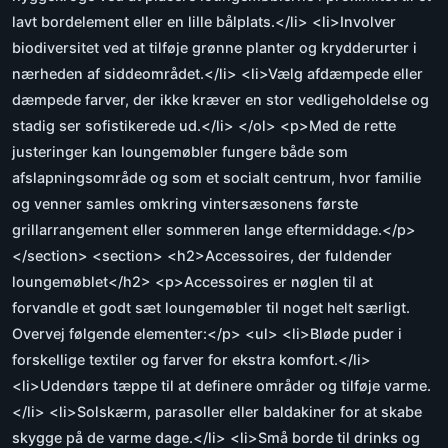
lavt bordelement eller en lille bålplats.</li> <li>Involver
biodiversitet ved at tilføje grønne planter og krydderurter i
nærheden af siddeområdet.</li> <li>Vælg afdæmpede eller
dæmpede farver, der ikke kræver en stor vedligeholdelse og
stadig ser sofistikerede ud.</li> </ol> <p>Med de rette
justeringer kan loungemøbler fungere både som
afslapningsområde og som et socialt centrum, hvor familie
og venner samles omkring vintersæsonens første
grillarrangement eller sommeren lange eftermiddage.</p>
</section> <section> <h2>Accessoires, der fuldender
loungemøblet</h2> <p>Accessoires er nøglen til at
forvandle et godt sæt loungemøbler til noget helt særligt.
Overvej følgende elementer:</p> <ul> <li>Bløde puder i
forskellige textiler og farver for ekstra komfort.</li>
<li>Udendørs tæppe til at definere områder og tilføje varme.
</li> <li>Solskærm, parasoller eller baldakiner for at skabe
skygge på de varme dage.</li> <li>Små borde til drinks og