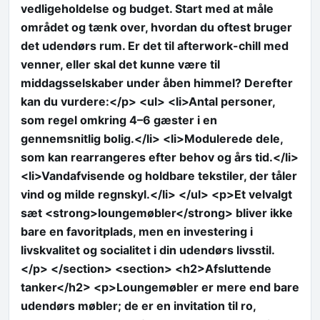
vedligeholdelse og budget. Start med at måle
området og tænk over, hvordan du oftest bruger
det udendørs rum. Er det til afterwork-chill med
venner, eller skal det kunne være til
middagsselskaber under åben himmel? Derefter
kan du vurdere:</p> <ul> <li>Antal personer,
som regel omkring 4–6 gæster i en
gennemsnitlig bolig.</li> <li>Modulerede dele,
som kan rearrangeres efter behov og års tid.</li>
<li>Vandafvisende og holdbare tekstiler, der tåler
vind og milde regnskyl.</li> </ul> <p>Et velvalgt
sæt <strong>loungemøbler</strong> bliver ikke
bare en favoritplads, men en investering i
livskvalitet og socialitet i din udendørs livsstil.
</p> </section> <section> <h2>Afsluttende
tanker</h2> <p>Loungemøbler er mere end bare
udendørs møbler; de er en invitation til ro,