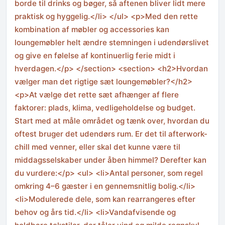
borde til drinks og bøger, så aftenen bliver lidt mere
praktisk og hyggelig.</li> </ul> <p>Med den rette
kombination af møbler og accessories kan
loungemøbler helt ændre stemningen i udendørslivet
og give en følelse af kontinuerlig ferie midt i
hverdagen.</p> </section> <section> <h2>Hvordan
vælger man det rigtige sæt loungemøbler?</h2>
<p>At vælge det rette sæt afhænger af flere
faktorer: plads, klima, vedligeholdelse og budget.
Start med at måle området og tænk over, hvordan du
oftest bruger det udendørs rum. Er det til afterwork-
chill med venner, eller skal det kunne være til
middagsselskaber under åben himmel? Derefter kan
du vurdere:</p> <ul> <li>Antal personer, som regel
omkring 4–6 gæster i en gennemsnitlig bolig.</li>
<li>Modulerede dele, som kan rearrangeres efter
behov og års tid.</li> <li>Vandafvisende og