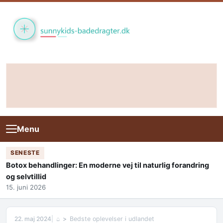
Skip to content
Menu
SENESTE
Botox behandlinger: En moderne vej til naturlig forandring
og selvtillid
15. juni 2026
22. maj 2024
⌂
Bedste oplevelser i udlandet