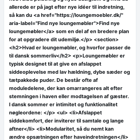
allerede er på jagt efter nye idéer til indretning,
så kan du <a href="https://loungemoebler.dk/"
aria-label="Find nye loungemøbler">Find nye
loungemøbler</a> som en del af en bredere plan
for at opgradere dit udemiljø.</p> <section>
<h2>Hvad er loungemøbler, og hvorfor passer de
til dansk sommerliv</h2> <p>Loungemøbler er
typisk designet til at give en afslappet
siddeoplevelse med lav hældning, dybe sæder og
tætpakkede puder. De består ofte af
moduledelene, der kan omarrangeres alt efter
stemningen i haven eller modtagelsen af gæster.
I dansk sommer er intimitet og funktionalitet
nøgleordene: </p> <ul> <li>Afslappet
siddekomfort, der inviterer til samtale og lange
aftner</li> <li>Modularitet, så du nemt kan
ændre opsætningen efter haveindretningen</li>