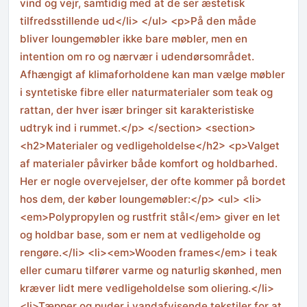
vind og vejr, samtidig med at de ser æstetisk
tilfredsstillende ud</li> </ul> <p>På den måde
bliver loungemøbler ikke bare møbler, men en
intention om ro og nærvær i udendørsområdet.
Afhængigt af klimaforholdene kan man vælge møbler
i syntetiske fibre eller naturmaterialer som teak og
rattan, der hver især bringer sit karakteristiske
udtryk ind i rummet.</p> </section> <section>
<h2>Materialer og vedligeholdelse</h2> <p>Valget
af materialer påvirker både komfort og holdbarhed.
Her er nogle overvejelser, der ofte kommer på bordet
hos dem, der køber loungemøbler:</p> <ul> <li>
<em>Polypropylen og rustfrit stål</em> giver en let
og holdbar base, som er nem at vedligeholde og
rengøre.</li> <li><em>Wooden frames</em> i teak
eller cumaru tilfører varme og naturlig skønhed, men
kræver lidt mere vedligeholdelse som oliering.</li>
<li>Tæpper og puder i vandafvisende tekstiler for at