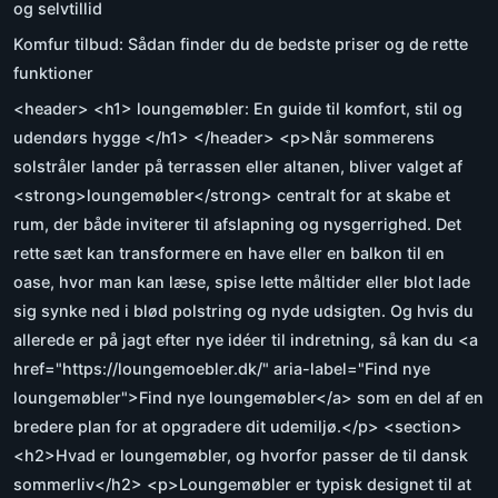
og selvtillid
Komfur tilbud: Sådan finder du de bedste priser og de rette
funktioner
<header> <h1> loungemøbler: En guide til komfort, stil og
udendørs hygge </h1> </header> <p>Når sommerens
solstråler lander på terrassen eller altanen, bliver valget af
<strong>loungemøbler</strong> centralt for at skabe et
rum, der både inviterer til afslapning og nysgerrighed. Det
rette sæt kan transformere en have eller en balkon til en
oase, hvor man kan læse, spise lette måltider eller blot lade
sig synke ned i blød polstring og nyde udsigten. Og hvis du
allerede er på jagt efter nye idéer til indretning, så kan du <a
href="https://loungemoebler.dk/" aria-label="Find nye
loungemøbler">Find nye loungemøbler</a> som en del af en
bredere plan for at opgradere dit udemiljø.</p> <section>
<h2>Hvad er loungemøbler, og hvorfor passer de til dansk
sommerliv</h2> <p>Loungemøbler er typisk designet til at