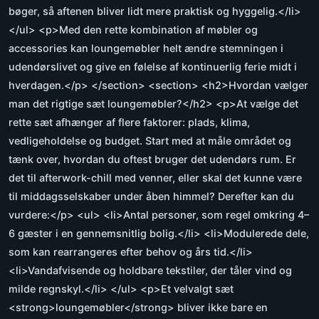
bøger, så aftenen bliver lidt mere praktisk og hyggelig.</li>
</ul> <p>Med den rette kombination af møbler og
accessories kan loungemøbler helt ændre stemningen i
udendørslivet og give en følelse af kontinuerlig ferie midt i
hverdagen.</p> </section> <section> <h2>Hvordan vælger
man det rigtige sæt loungemøbler?</h2> <p>At vælge det
rette sæt afhænger af flere faktorer: plads, klima,
vedligeholdelse og budget. Start med at måle området og
tænk over, hvordan du oftest bruger det udendørs rum. Er
det til afterwork-chill med venner, eller skal det kunne være
til middagsselskaber under åben himmel? Derefter kan du
vurdere:</p> <ul> <li>Antal personer, som regel omkring 4–
6 gæster i en gennemsnitlig bolig.</li> <li>Modulerede dele,
som kan rearrangeres efter behov og års tid.</li>
<li>Vandafvisende og holdbare tekstiler, der tåler vind og
milde regnskyl.</li> </ul> <p>Et velvalgt sæt
<strong>loungemøbler</strong> bliver ikke bare en