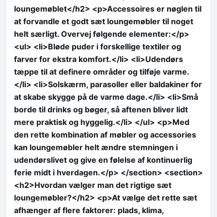
loungemøblet</h2> <p>Accessoires er nøglen til
at forvandle et godt sæt loungemøbler til noget
helt særligt. Overvej følgende elementer:</p>
<ul> <li>Bløde puder i forskellige textiler og
farver for ekstra komfort.</li> <li>Udendørs
tæppe til at definere områder og tilføje varme.
</li> <li>Solskærm, parasoller eller baldakiner for
at skabe skygge på de varme dage.</li> <li>Små
borde til drinks og bøger, så aftenen bliver lidt
mere praktisk og hyggelig.</li> </ul> <p>Med
den rette kombination af møbler og accessories
kan loungemøbler helt ændre stemningen i
udendørslivet og give en følelse af kontinuerlig
ferie midt i hverdagen.</p> </section> <section>
<h2>Hvordan vælger man det rigtige sæt
loungemøbler?</h2> <p>At vælge det rette sæt
afhænger af flere faktorer: plads, klima,